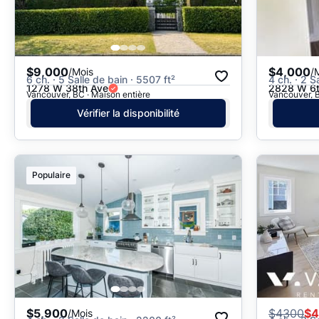
$9,000
$4,000
/Mois
/
6 ch. · 5 Salle de bain · 5507 ft²
4 ch. · 2 S
1278 W 38th Ave
2828 W 6th
Vancouver, BC · Maison entière
Vancouver, B
Vérifier la disponibilité
Populaire
$5,900
$
4300
$4
/Mois