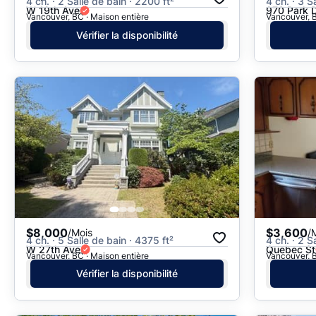
4 ch. · 2 Salle de bain · 2200 ft²
4 ch. · 3 S
W 19th Ave
970 Park D
Vancouver, BC · Maison entière
Vancouver, B
Vérifier la disponibilité
$8,000
$3,600
/Mois
/
4 ch. · 5 Salle de bain · 4375 ft²
4 ch. · 2 S
W 27th Ave
Quebec St
Vancouver, BC · Maison entière
Vancouver, B
Vérifier la disponibilité