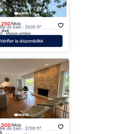
,250
/Mois
alle de bain · 3500 ft²
h Ave
C · Maison entière
Vérifier la disponibilité
,500
/Mois
alle de bain · 3700 ft²
e