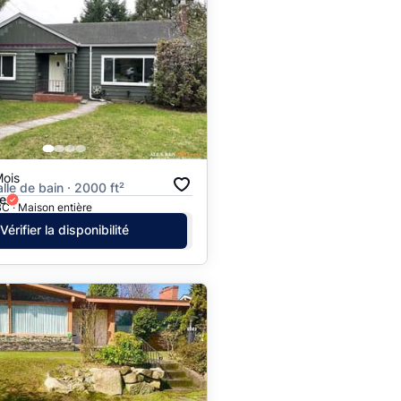
Mois
alle de bain · 2000 ft²
e
C · Maison entière
Vérifier la disponibilité