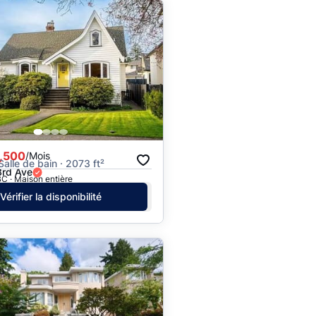
,500
/Mois
 Salle de bain · 2073 ft²
rd Ave
C · Maison entière
Vérifier la disponibilité