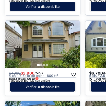
Vancouver, BC · Maison entière
Vancouver, B
Vérifier la disponibilité
$
4300
$3,900
$6,700
/Mois
/
4 ch. · 3 Salle de bain · 1800 ft²
5 ch. · 2.5
6083 Beatrice St
W 49th Av
Vancouver, BC · Maison entière
Vancouver, B
Vérifier la disponibilité