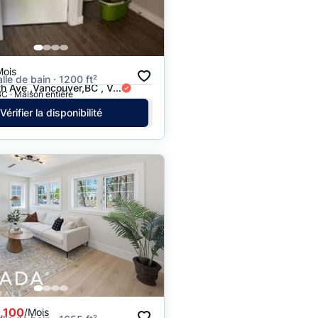
Prix - $$$ à $
Prix - $ à $$$
Mois
alle de bain · 1200 ft²
 Ave ,Vancouver,BC , V...
C · Maison entière
Vérifier la disponibilité
,100
/Mois