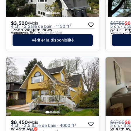
$3,500
$
6750
$6
/Mois
4 ch. · 2 Salle de bain · 1150 ft²
5 ch. · 2 S
1758b Western Pkwy
820 E 16t
Vancouver, BC · Maison entière
Vancouver, B
Vérifier la disponibilité
$6,450
$
6700
$6
/Mois
4 ch. · 3.5 Salle de bain · 4000 ft²
5 ch. · 3 S
W 45th Ave
W 47th Av