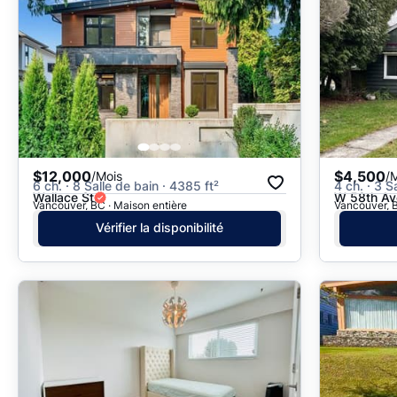
$12,000
$4,500
/Mois
/
6 ch. · 8 Salle de bain · 4385 ft²
4 ch. · 3 S
Wallace St
W 58th Av
Vancouver, BC · Maison entière
Vancouver, B
Vérifier la disponibilité