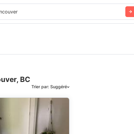
ncouver
ouver, BC
Trier par: Suggéré
Suggéré
Date: les plus récents d’abord
Date: les plus anciens d’abord