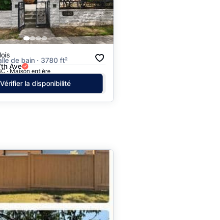
ois
alle de bain · 3780 ft²
th Ave
C · Maison entière
Vérifier la disponibilité