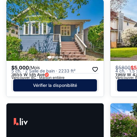
$5,000
$
5800
$5
/Mois
5 ch. · 2 Salle de bain · 2233 ft²
4 ch. · 1.5
3655 W 5th Ave
1969 W 43
Vancouver, BC · Maison entière
Vancouver, B
Vérifier la disponibilité