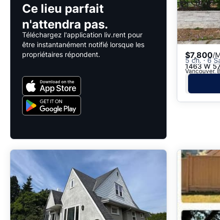
Ce lieu parfait
n'attendra pas.
Téléchargez l'application liv.rent pour
être instantanément notifié lorsque les
propriétaires répondent.
$7,800
/M
5 ch. · 6 S
1463 W 57
Vancouver, B