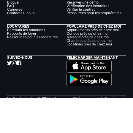
Blogue
Réserver une démo
FAQ
Vérification des locataires
Carrières
Vérifier le contrat
Contactez-nous
Ressources pour les propriétaires
LOCATAIRES
POPULAIRE PRÈS DE CHEZ MOI
Parcourir les annonces
Appartements près de chez moi
Rapports de loyer
Condos près de chez moi
Ressources pour les locataires
Maisons près de chez moi
Chambres près de chez moi
Locations près de chez moi
SUIVEZ-NOUS
TÉLÉCHARGER MAINTENANT
Liv Strategies Inc. ©
2026
| Vancouver, BC |
Appartements & maisons à
louer
MLS® data provided by the Toronto Regional Real Estate Board
(TRREB) and is displayed under agreement with Prompton Real Estate
Services Corp.
🇨🇦
Canada (FR)
Confidentialité
Conditions