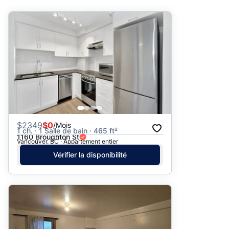
Suggéré
Date: les plus récents d’abord
Date: les plus anciens d’abord
Prix - $$$ à $
Prix - $ à $$$
$
2349
$0
/Mois
1 ch. · 1 Salle de bain · 465 ft²
1160 Broughton St
Vancouver, BC · Appartement entier
Vérifier la disponibilité