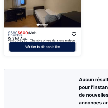
$
680
$600
/Mois
Chambre
W 31st Ave
Vancouver, BC · Chambre privée dans une maison
Vérifier la disponibilité
Aucun résul
pour l’instan
de nouvelle
annonces ar