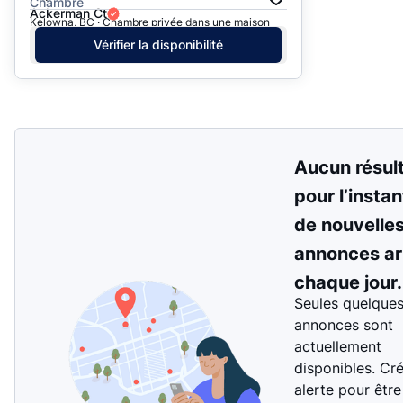
Chambre
Ackerman Ct
Kelowna, BC · Chambre privée dans une maison
Vérifier la disponibilité
Aucun résul
pour l’instan
de nouvelle
annonces ar
chaque jour.
Seules quelque
annonces sont
actuellement
disponibles. Cr
alerte pour être