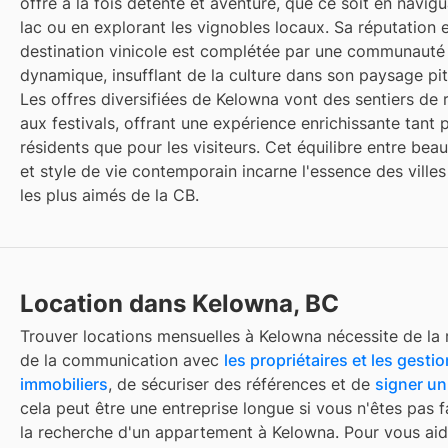
offre à la fois détente et aventure, que ce soit en navigu
lac ou en explorant les vignobles locaux. Sa réputation 
destination vinicole est complétée par une communauté 
dynamique, insufflant de la culture dans son paysage pi
Les offres diversifiées de Kelowna vont des sentiers de
aux festivals, offrant une expérience enrichissante tant 
résidents que pour les visiteurs. Cet équilibre entre beau
et style de vie contemporain incarne l'essence des villes
les plus aimés de la CB.
Location dans Kelowna, BC
Trouver
locations mensuelles
à
Kelowna
nécessite de la 
de la communication avec
les propriétaires et les gesti
immobiliers
, de sécuriser des références et de
signer un
cela peut être une entreprise longue si vous n'êtes pas f
la recherche d'un appartement à
Kelowna
. Pour vous aid