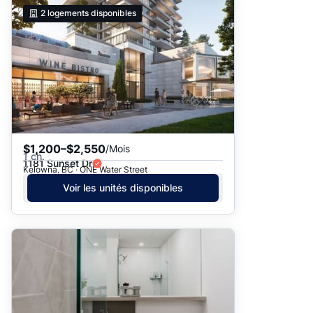
Suggéré
2
logements disponibles
Date: les plus récents d’abord
Date: les plus anciens d’abord
Prix - $$$ à $
Prix - $ à $$$
$1,200–$2,550
/Mois
1 ch.
1181 Sunset Dr
Kelowna, BC · ONE Water Street
Voir les unités disponibles