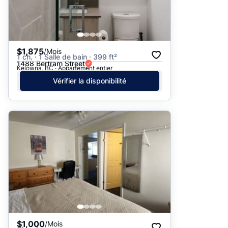
$1,875
/Mois
1 ch. · 1 Salle de bain · 399 ft²
1488 Bertram Street
Kelowna, BC · Appartement entier
Vérifier la disponibilité
$1,000
/Mois