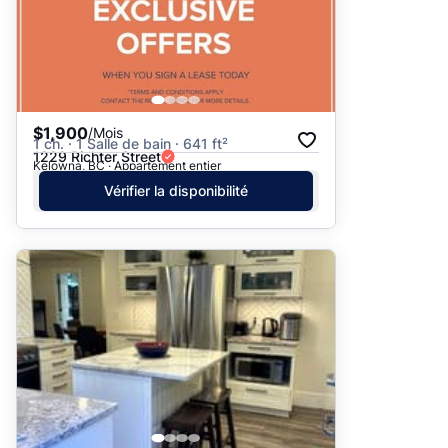
$1,900
/Mois
1 ch. · 1 Salle de bain · 641 ft²
1229 Richter Street
Kelowna, BC · Appartement entier
Vérifier la disponibilité