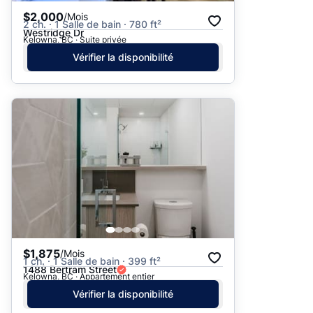
$2,000
/Mois
2 ch. · 1 Salle de bain · 780 ft²
Westridge Dr
Kelowna, BC · Suite privée
Vérifier la disponibilité
$1,875
/Mois
1 ch. · 1 Salle de bain · 399 ft²
1488 Bertram Street
Kelowna, BC · Appartement entier
Vérifier la disponibilité