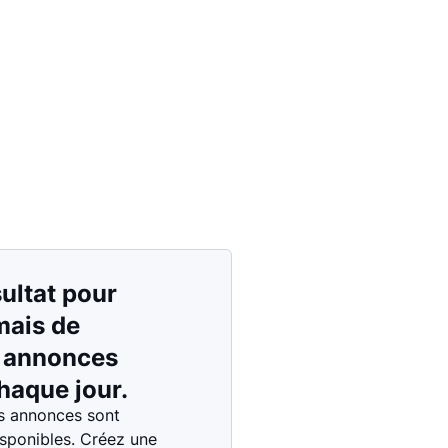
Prix - $$$ à $
Prix - $ à $$$
ultat pour
 mais de
s annonces
haque jour.
s annonces sont
isponibles. Créez une