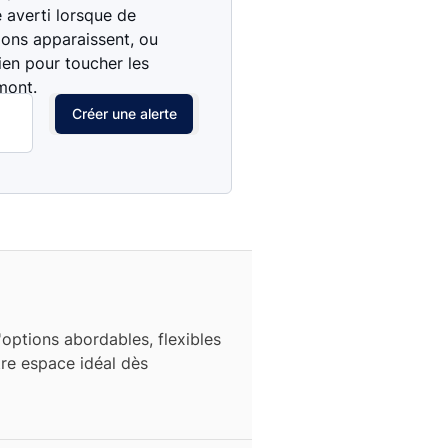
e averti lorsque de
ions apparaissent, ou
ien pour toucher les
mont.
Créer une alerte
options abordables, flexibles
tre espace idéal dès