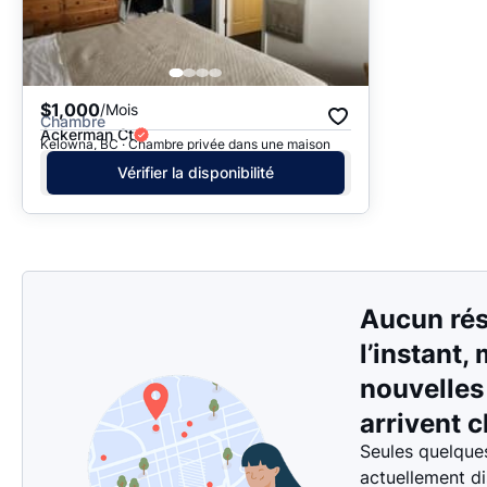
$1,000
/Mois
Chambre
Ackerman Ct
Kelowna, BC · Chambre privée dans une maison
Vérifier la disponibilité
Aucun rés
l’instant,
nouvelle
arrivent c
Seules quelque
actuellement d