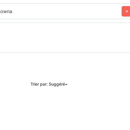
lowna
Trier par: Suggéré
Suggéré
Date: les plus récents d’abord
Date: les plus anciens d’abord