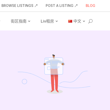
BROWSE LISTINGS
POST A LISTING
BLOG
街区指南
Liv租房
中文