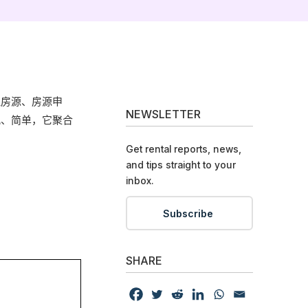
理房源、房源申
NEWSLETTER
观、简单，它聚合
Get rental reports, news,
and tips straight to your
inbox.
Subscribe
SHARE