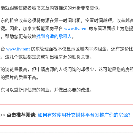
功能就跟微信或者脸书文章内容推送的分析非常类似。
房东的租金收益必须将房源在第一时间出租，空置时间越短，收益越
关键。因此，加拿大智能租房平台
www.liv.rent
房东管理面板上为您
析，帮助您更有效地
找到合适的承租人
。
平台
www.liv.rent
房东管理面板不仅显示区域内平均租金，还有定价比较情
量，这几个数据都是您成功出租房源的胜负关键。
源的浏览量很高，但申请房源的人或问询的却很少，这可能是您的房
您的照片的质量不高。
房东可以重新评估您的物业，并做出必要的改进。
>> 点击推荐阅读:
如何有效使用社交媒体平台发推广你的房源？