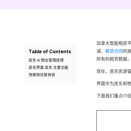
加拿大智能租房
Table of Contents
请、
租赁合同
的
所有的租赁数据
房东 & 物业管理经理
房东界面 房东 主要功能
现在，房东房源
快租快住新体验
界面中为房东和
下面我们重点介