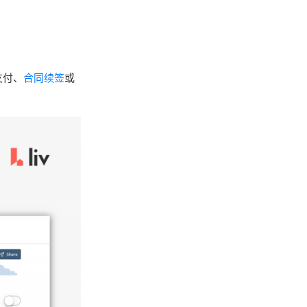
支付、
合同续签
或