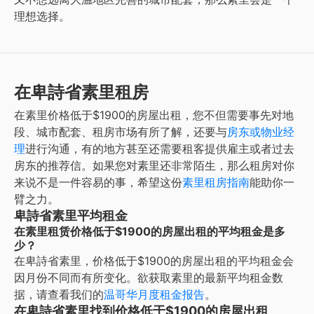
理想选择。
在卑詩省素里租房
在
素里
价格低于$1900的房屋出租
，您不但需要事先对地
段、城市配套、租房市场有所了解，还要与
房东或物业经
理
进行沟通，有的地方甚至还需要租客提供雇主或者过去
房东的推荐信。如果您对
素里
还非常陌生，那么租房对你
来说不是一件容易的事，希望这份
素里
租房指南
能助你一
臂之力。
卑詩省素里平均租金
在素里租赁价格低于$1900的房屋出租的平均租金是多
少？
在
卑詩省素里
，
价格低于$1900的房屋出租
的平均租金会
因月份不同而有所变化。欲获取
素里
的最新平均租金数
据，请查看我们的
温哥华
月度租金报告
。
在卑詩省素里找到价格低于$1900的房屋出租