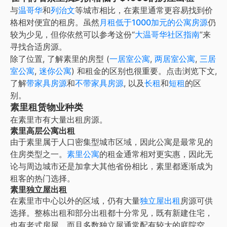
与
温哥华
和
列治文
等城市相比，在素里通常更容易找到价
格相对便宜的租房。虽然
月租低于1000加元的公寓房源
仍
较为少见，但你依然可以参考这份“
大温哥华社区指南
”来
寻找合适房源。
除了位置, 了解
素里
的房型 (
一居室公寓
,
两居室公寓
,
三居
室公寓
,
迷你公寓
) 和租金的区别也很重要。点击浏览下文,
了解
带家具房源
和
不带家具房源
, 以及
长租
和
短租
的区
别。
素里租赁物业种类
在
素里
市有大量出租房源。
素里高层公寓出租
由于素里属于人口密集型城市区域，因此公寓是最常见的
住房类型之一。
素里公寓
的租金通常相对更实惠，因此无
论与周边城市还是加拿大其他省份相比，素里都逐渐成为
租客的热门选择。
素里独立屋出租
在素里市中心以外的区域，仍有大量
独立屋出租
房源可供
选择。整栋出租和部分出租都十分常见，既有新建住宅，
也有老式房屋，而且多数独立屋通常配有较大的庭院空