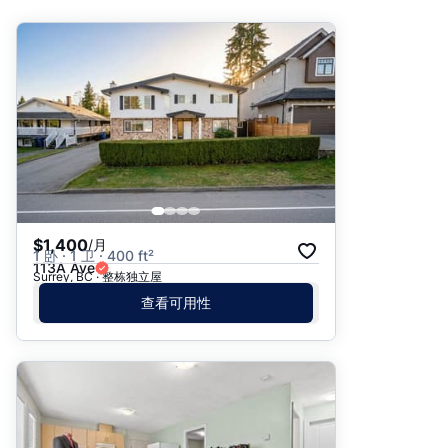
推荐
日期: 最新日期在前
日期: 过往日期在前
价格 - $$$ 到 $
价格 - $ 到 $$$
$1,400
/月
1 卧 · 1 卫 · 400 ft²
113A Ave
Surrey, BC · 整栋独立屋
查看可用性