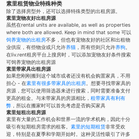
素里租赁物业特殊种类
除了选择房型外，还可以选择特殊类型的出租房源。
素里宠物友好出租房源
虽然在
rental units are available, as well as properties
where both are allowed. Keep in mind that some
可以
饲养宠物的出租房
不多，但也有宠物友好的社区和出租物
业供应，有些物业或只允许
养猫
，而有些则只允许
养狗
。
在liv.rent租房平台上搜房时，可以添加宠物友好条件搜索
可饲养宠物的出租房源
素里带家具出租房源
如果您刚刚搬到这个城市或者还没有机会购置家具，不用
担心 - 在
素里
有很多带家具的出租房
。想要寻找带家具的
房源，您可以使用筛选器来进行搜索，同时需要准备支付
更高的租金。与未带家具的房源相比，
租带家具有利有
弊
，所以在搬家时可以首先考虑是否购买家具
素里短租出租房源
素里
有大量的工作机会和世界一流的学术机构，因此十分
吸引有短期租房需求的租客。
素里
的短期租赁
非常受欢
迎，特别是在夏季和学期开始时。这种灵活性吸引了许多