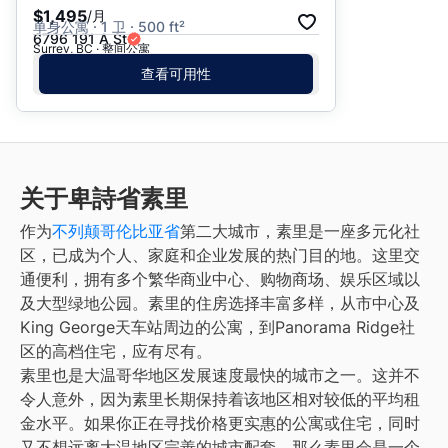
$1,495
/月
单身公寓 · 1 卫 · 500 ft²
6796 191 A St
Surrey, BC · 整间公寓
查看可用性
关于卑詩省素里
作为
不列颠哥伦比亚省
第二大城市，素里是一座多元化社
区，已成为个人、家庭和企业发展的热门目的地。这里交
通便利，拥有多个繁华商业中心、购物商场、娱乐区域以
及大型绿地公园。素里的住房选择丰富多样，从市中心及
King George天车站周边的公寓，到Panorama Ridge社
区的高档住宅，应有尽有。
素里也是大温哥华地区发展速度最快的城市之一。这并不
令人意外，因为素里长期保持着该地区相对较低的平均租
金水平。如果你正在寻找价格更实惠的公寓或住宅，同时
又不想远离大温地区完善的城市配套，那么素里会是一个