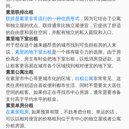
间。
素里联排出租
联排是
素里
非常流行的一种住房形式
，因为它结合了公寓
和独立屋的优点。联排通常比独立屋便宜，它提供了舒适
的自由度和居住空间，并配有独立的私人庭院和入口。
素里地下室出租
对于想在这个越来越昂贵的城市找到可负担租房的人来
说，
素里的地下室出租
是一个很有吸引力的选择。由于房
价高企，房主有时会把地下室出租，以抵消房贷还款。这
让租客更容易在城市各个区域找到相对便宜的地下室。
素里公寓出租
在素里市中心等更城市化的区域，
出租公寓
非常常见。这
类住房特别适合喜欢便利都市生活、同时不需要太大居住
空间的租客。如果你正在寻找市中心房源，通常需要准备
支付高于平均水平的租金。
素里单房分租
在
素里租房
, 如果预算有限，不妨考虑分租。幸运的话，
可以以相对便宜的价格租到位于市中心的独立屋或者公寓
分租房源。