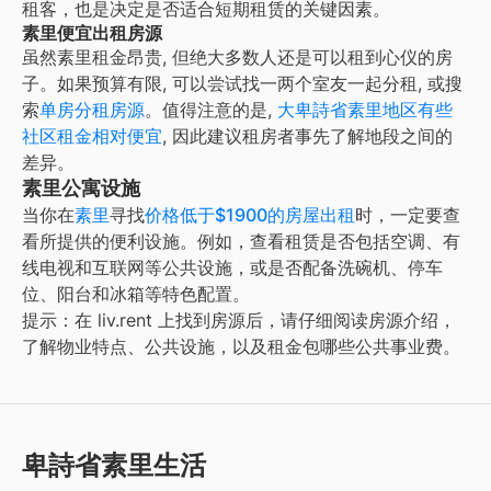
租客，也是决定是否适合短期租赁的关键因素。
素里便宜出租房源
虽然
素里
租金昂贵, 但绝大多数人还是可以租到心仪的房
子。如果预算有限, 可以尝试找一两个室友一起分租, 或搜
索
单房分租房源
。值得注意的是,
大
卑詩省素里地区有些
社区租金相对便宜
, 因此建议租房者事先了解地段之间的
差异。
素里公寓设施
当你在
素里
寻找
价格低于$1900的房屋出租
时，一定要查
看所提供的便利设施。例如，查看租赁是否包括空调、有
线电视和互联网等公共设施，或是否配备洗碗机、停车
位、阳台和冰箱等特色配置。
提示：在 liv.rent 上找到房源后，请仔细阅读房源介绍，
了解物业特点、公共设施，以及租金包哪些公共事业费。
卑詩省素里生活