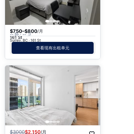
$750–$800
/月
-- 卧 · -- 卫
161 St
Surrey, BC · 161 St
查看现有出租单元
$
3000
$2,150
/月