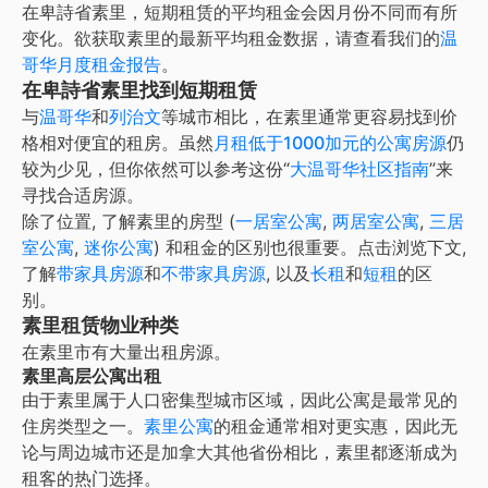
在
卑詩省素里
，
短期租赁
的平均租金会因月份不同而有所
变化。欲获取
素里
的最新平均租金数据，请查看我们的
温
哥华
月度租金报告
。
在卑詩省素里找到短期租赁
与
温哥华
和
列治文
等城市相比，在素里通常更容易找到价
格相对便宜的租房。虽然
月租低于1000加元的公寓房源
仍
较为少见，但你依然可以参考这份“
大温哥华社区指南
”来
寻找合适房源。
除了位置, 了解
素里
的房型 (
一居室公寓
,
两居室公寓
,
三居
室公寓
,
迷你公寓
) 和租金的区别也很重要。点击浏览下文,
了解
带家具房源
和
不带家具房源
, 以及
长租
和
短租
的区
别。
素里租赁物业种类
在
素里
市有大量出租房源。
素里高层公寓出租
由于素里属于人口密集型城市区域，因此公寓是最常见的
住房类型之一。
素里公寓
的租金通常相对更实惠，因此无
论与周边城市还是加拿大其他省份相比，素里都逐渐成为
租客的热门选择。