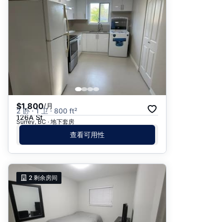
$1,800
/月
2 卧 · 1 卫 · 800 ft²
126A St
Surrey, BC · 地下套房
查看可用性
2
剩余房间