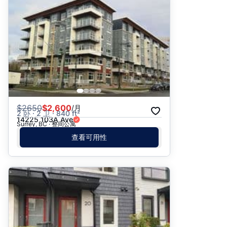
推荐
日期: 最新日期在前
日期: 过往日期在前
价格 - $$$ 到 $
价格 - $ 到 $$$
$
2650
$2,600
/月
2 卧 · 2 卫 · 840 ft²
14225 103A Ave
Surrey, BC · 整间公寓
查看可用性