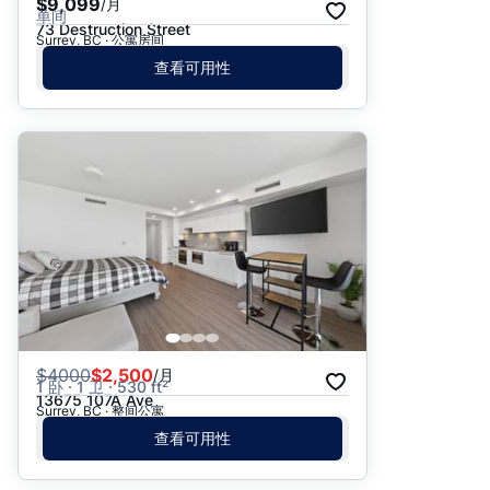
$9,099
/月
单间
73 Destruction Street
Surrey, BC · 公寓房间
查看可用性
$
4000
$2,500
/月
1 卧 · 1 卫 · 530 ft²
13675 107A Ave
Surrey, BC · 整间公寓
查看可用性