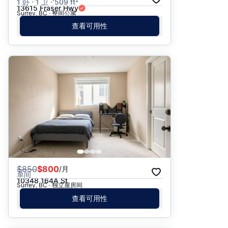
1 卧 · 1 卫 · 509 ft²
13615 Fraser Hwy
Surrey, BC · 整间公寓
查看可用性
$
850
$800
/月
单间
10348 164A St
Surrey, BC · 独立屋房间
查看可用性