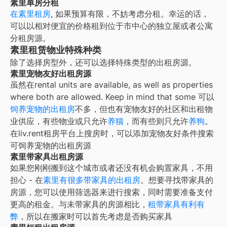
素里单房分租
在
素里租房
, 如果预算有限，不妨考虑分租。幸运的话，
可以以相对便宜的价格租到位于市中心的独立屋或者公寓
分租房源。
素里租赁物业特殊种类
除了选择房型外，还可以选择特殊类型的出租房源。
素里宠物友好出租房源
虽然在
rental units are available, as well as properties
where both are allowed. Keep in mind that some
可以
饲养宠物的出租房
不多，但也有宠物友好的社区和出租物
业供应，有些物业或只允许
养猫
，而有些则只允许
养狗
。
在liv.rent租房平台上搜房时，可以添加宠物友好条件搜索
可饲养宠物的出租房源
素里带家具出租房源
如果您刚刚搬到这个城市或者还没有机会购置家具，不用
担心 - 在
素里
有很多带家具的出租房
。想要寻找带家具的
房源，您可以使用筛选器来进行搜索，同时需要准备支付
更高的租金。与未带家具的房源相比，
租带家具有利有
弊
，所以在搬家时可以首先考虑是否购买家具