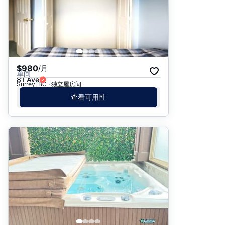
$980
/月
单间
81 Ave
Surrey, BC · 独立屋房间
查看可用性