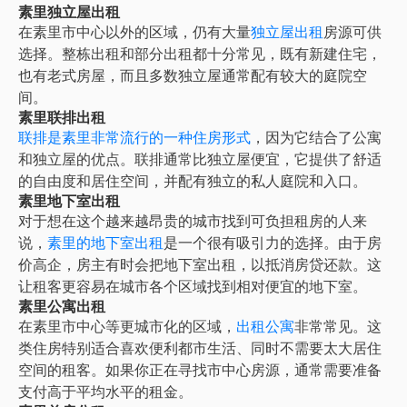
素里独立屋出租
在素里市中心以外的区域，仍有大量
独立屋出租
房源可供
选择。整栋出租和部分出租都十分常见，既有新建住宅，
也有老式房屋，而且多数独立屋通常配有较大的庭院空
间。
素里联排出租
联排是
素里
非常流行的一种住房形式
，因为它结合了公寓
和独立屋的优点。联排通常比独立屋便宜，它提供了舒适
的自由度和居住空间，并配有独立的私人庭院和入口。
素里地下室出租
对于想在这个越来越昂贵的城市找到可负担租房的人来
说，
素里的地下室出租
是一个很有吸引力的选择。由于房
价高企，房主有时会把地下室出租，以抵消房贷还款。这
让租客更容易在城市各个区域找到相对便宜的地下室。
素里公寓出租
在素里市中心等更城市化的区域，
出租公寓
非常常见。这
类住房特别适合喜欢便利都市生活、同时不需要太大居住
空间的租客。如果你正在寻找市中心房源，通常需要准备
支付高于平均水平的租金。