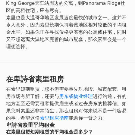
King George天车站周边的公寓，到Panorama Ridge社
区的高档住宅，应有尽有。
素里也是大温哥华地区发展速度最快的城市之一。这并不
令人意外，因为素里长期保持着该地区相对较低的平均租
金水平。如果你正在寻找价格更实惠的公寓或住宅，同时
又不想远离大温地区完善的城市配套，那么素里会是一个
理想选择。
在卑詩省素里租房
在
素里
短期租赁
，您不但需要事先对地段、城市配套、租
房市场有所了解，还要与
房东或物业经理
进行沟通，有的
地方甚至还需要租客提供雇主或者过去房东的推荐信。如
果您对
素里
还非常陌生，那么租房对你来说不是一件容易
的事，希望这份
素里
租房指南
能助你一臂之力。
卑詩省素里平均租金
在素里租赁短期租赁的平均租金是多少？