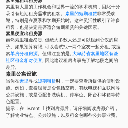
素里短租出租房源
素里
有大量的工作机会和世界一流的学术机构，因此十分
吸引有短期租房需求的租客。
素里
的短期租赁
非常受欢
迎，特别是在夏季和学期开始时。这种灵活性吸引了许多
租客，也是决定是否适合短期租赁的关键因素。
素里便宜出租房源
虽然
素里
租金昂贵, 但绝大多数人还是可以租到心仪的房
子。如果预算有限, 可以尝试找一两个室友一起分租, 或搜
索
单房分租房源
。值得注意的是,
大
卑詩省素里地区有些
社区租金相对便宜
, 因此建议租房者事先了解地段之间的
差异。
素里公寓设施
当你在
素里
寻找
短期租赁
时，一定要查看所提供的便利设
施。例如，查看租赁是否包括空调、有线电视和互联网等
公共设施，或是否配备洗碗机、停车位、阳台和冰箱等特
色配置。
提示：在 liv.rent 上找到房源后，请仔细阅读房源介绍，
了解物业特点、公共设施，以及租金包哪些公共事业费。