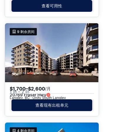
查看可用性
9
剩余房间
$1,700–$2,600
/月
1 卧 – 2 卧
20769 Fraser Hwy
Langley, BC · Unity South Langley
查看现有出租单元
4
剩余房间