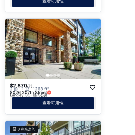
查看可用性
$2,870
/月
2 卧 · 1 卫 · 1268 ft²
8026 207th Street
Langley, BC · 整间公寓
查看可用性
3
剩余房间