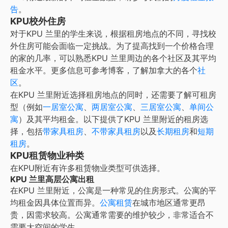
告
。
KPU校外住房
对于
KPU 兰里
的学生来说，根据租房地点的不同，寻找校
外住房可能会面临一定挑战。为了提高找到
一个价格合理
的家
的几率，可以熟悉
KPU 兰里
周边的各个社区及其平均
租金水平。更多信息可参考博客，了解加拿大的各个
社
区
。
在
KPU 兰里
附近选择租房地点的同时，还需要了解可租房
型（例如
一居室公寓
、
两居室公寓
、
三居室公寓
、
单间公
寓
）及其平均租金。以下提供了
KPU 兰里
附近的租房选
择，包括
带家具租房
、
不带家具租房
以及
长期租房
和
短期
租房
。
KPU租赁物业种类
在
KPU
附近有许多租赁物业类型可供选择。
KPU 兰里高层公寓出租
在
KPU 兰里
附近，公寓是一种常见的住房形式。公寓的平
均租金因具体位置而异。
公寓租赁
在城市地区通常更昂
贵，因需求较高。公寓通常需要的维护较少，非常适合不
需要大空间的学生。