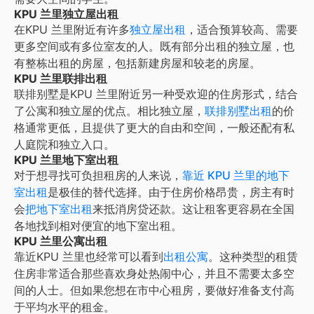
KPU 兰里独立屋出租
在
KPU 兰里
附近有许多
独立屋出租
，适合预算较高、需要
更多空间或有多位室友的人。既有部分出租的独立屋，也
有整栋出租的房屋，包括新建房屋和较老的房屋。
KPU 兰里联排出租
联排别墅是
KPU 兰里
附近另一种受欢迎的住房形式，结合
了公寓和独立屋的优点。相比独立屋，
联排别墅出租
的价
格通常更低，且提供了更大的自由和空间，一般还配有私
人庭院和独立入口。
KPU 兰里地下室出租
对于想寻找可负担租房的人来说，
靠近 KPU 兰里的地下
室出租
是极佳的替代选择。由于住房价格昂贵，房主有时
会
把地下室出租
来抵消房贷还款。这让租客更容易在全国
各地找到相对便宜的地下室出租。
KPU 兰里公寓出租
靠近
KPU 兰里
也经常可以看到
出租公寓
。这种类型的租赁
住房非常适合那些喜欢身处热闹中心，并且不需要太多空
间的人士。但如果您想在市中心租房，要做好准备支付高
于平均水平的租金。