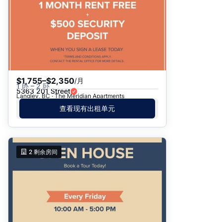
$1,755–$2,350
/月
1 卧 – 2 卧
5363 201 Street
Langley, BC · The Meridian Apartments
查看现有出租单元
2
剩余房间