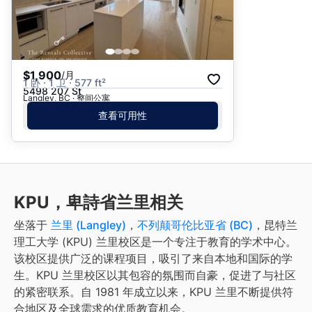
$1,900
/月
1 卧 · 1 卫 · 577 ft²
5498 207 St
Langley, BC · 整间公寓
查看可用性
KPU，卑詩省兰里相关
坐落于
兰里 (Langley)
，
不列颠哥伦比亚省 (BC)
，昆特兰
理工大学 (KPU) 兰里校区是一个专注于教育的学术中心。
该校区提供广泛的课程项目，吸引了来自本地和国际的学
生。KPU 兰里校区以其包容的氛围而自豪，促进了与社区
的紧密联系。自 1981 年成立以来，KPU 兰里不断提供符
合地区及全球需求的优质教育机会。