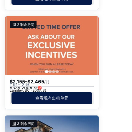
2
剩余房间
$2,155–$2,465
/月
1 卧 – 2 卧
5335 200A St
Langley, BC · 200A St
查看现有出租单元
3
剩余房间