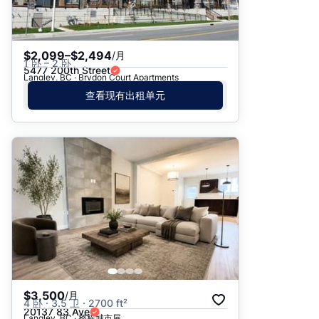
$2,099–$2,494
/月
1 卧 – 2 卧
5477 200th Street
Langley, BC · Brydon Court Apartments
查看现有出租单元
$3,500
/月
4 卧 · 3.5 卫 · 2700 ft²
20137 83 Ave
Langley, BC · 整栋城市屋