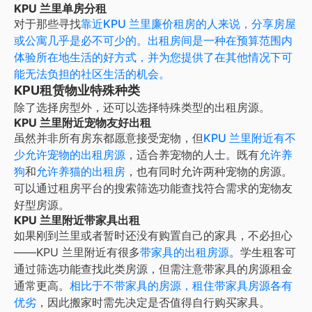
KPU 兰里单房分租
对于那些寻找
靠近
KPU 兰里
廉价租房的人来说，分享房屋
或公寓几乎是必不可少的。
出租房间
是一种在预算范围内
体验所在地生活的好方式，并为您提供了在其他情况下可
能无法负担的社区生活的机会。
KPU租赁物业特殊种类
除了选择房型外，还可以选择特殊类型的出租房源。
KPU 兰里附近宠物友好出租
虽然并非所有房东都愿意接受宠物，但
KPU 兰里
附近有不
少允许宠物的出租房源
，适合养宠物的人士。既有
允许养
狗
和
允许养猫的出租房
，也有同时允许两种宠物的房源。
可以通过租房平台的搜索筛选功能查找符合需求的宠物友
好型房源。
KPU 兰里附近带家具出租
如果刚到
兰里
或者暂时还没有购置自己的家具，不必担心
——
KPU 兰里
附近有很多
带家具的出租房源
。学生租客可
通过筛选功能查找此类房源，但需注意带家具的房源租金
通常更高。
相比于不带家具的房源，租住带家具房源各有
优劣
，因此搬家时需先决定是否值得自行购买家具。