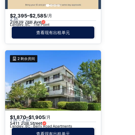
$2,395–$2,585
/月
2 卧
20839 78B Ave
Langley, BC · The Point
查看现有出租单元
2
剩余房间
$1,870–$1,905
/月
1 卧 – 2 卧
5411 208 Street
Langley, BC · Berry Road Apartments
查看现有出租单元