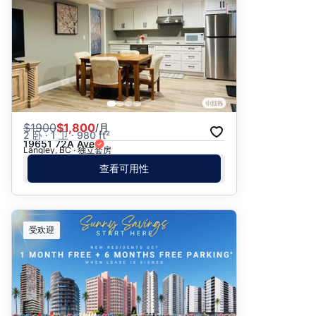
日期: 最新日期在前
日期: 过往日期在前
价格 - $$$ 到 $
价格 - $ 到 $$$
$
1900
$1,800
/月
2 卧 · 1 卫 · 980 ft²
19651 72A Ave
Langley, BC · 独立套房
查看可用性
受欢迎