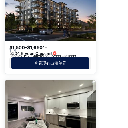
$1,500–$1,650
/月
1 卧
5504 Brydon Crescent
Langley, BC · Canvas on Brydon Crescent
查看现有出租单元