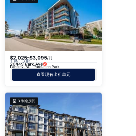
$2,025–$3,095
/月
1 卧 – 3 卧
20449 Park Ave
Langley, BC · Parque on Park
查看现有出租单元
3
剩余房间