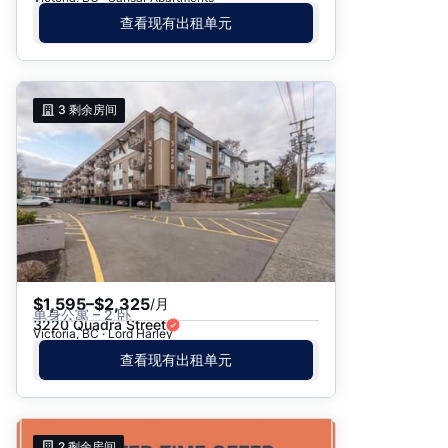
查看现有出租单元
3
剩余房间
$1,595–$2,325
/月
单身公寓 – 2 卧
3220 Quadra Street
Victoria, BC · Lord Harley
查看现有出租单元
2
剩余房间