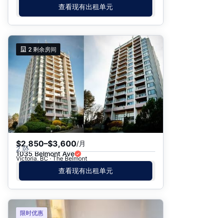
查看现有出租单元
2
剩余房间
$2,850–$3,600
/月
2 卧
1035 Belmont Ave
Victoria, BC · The Belmont
查看现有出租单元
限时优惠