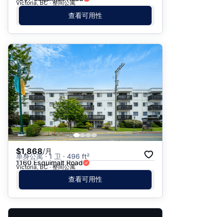
Victoria, BC · 整间公寓
查看可用性
$1,868
/月
单身公寓 · 1 卫 · 496 ft²
1160 Esquimalt Road
Victoria, BC · 整间公寓
查看可用性