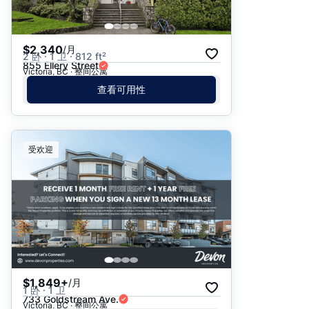
$2,340
/月
2 卧 · 1 卫 · 812 ft²
855 Ellery Street
Victoria, BC · 整间公寓
查看可用性
受欢迎
$1,849+
/月
1 卧 · 1 卫
733 Goldstream Ave.
Victoria, BC · 整间公寓