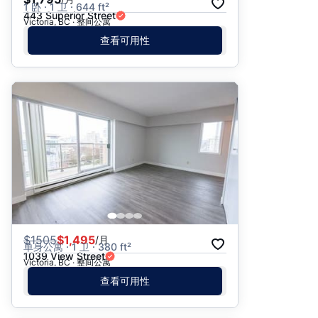
1 卧 · 1 卫 · 644 ft²
443 Superior Street
Victoria, BC · 整间公寓
查看可用性
$
1505
$1,495
/月
单身公寓 · 1 卫 · 380 ft²
1039 View Street
Victoria, BC · 整间公寓
查看可用性