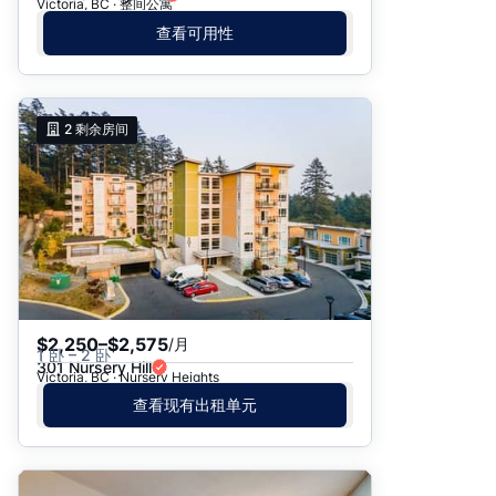
Victoria, BC · 整间公寓
查看可用性
2
剩余房间
$2,250–$2,575
/月
1 卧 – 2 卧
301 Nursery Hill
Victoria, BC · Nursery Heights
查看现有出租单元