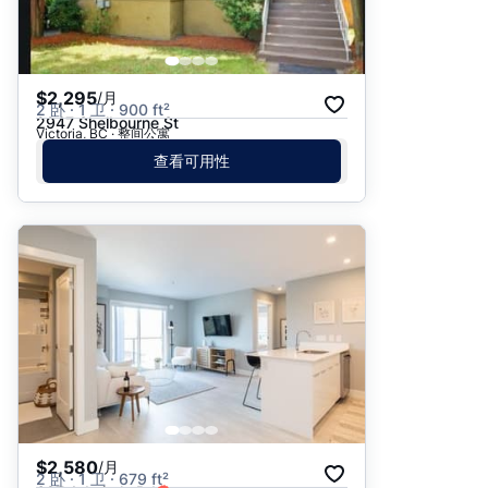
$2,295
/月
2 卧 · 1 卫 · 900 ft²
2947 Shelbourne St
Victoria, BC · 整间公寓
查看可用性
$2,580
/月
2 卧 · 1 卫 · 679 ft²