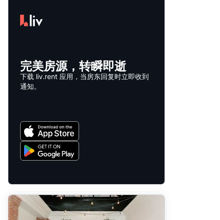
完美房源，转瞬即逝
下载 liv.rent 应用，当房东回复时立即收到
通知。