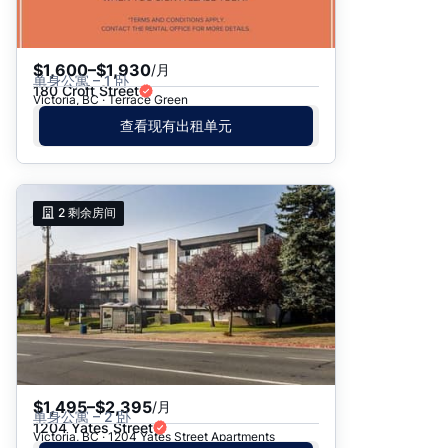
$1,600–$1,930
/月
单身公寓 – 1 卧
180 Croft Street
Victoria, BC · Terrace Green
查看现有出租单元
2
剩余房间
$1,495–$2,395
/月
单身公寓 – 2 卧
1204 Yates Street
Victoria, BC · 1204 Yates Street Apartments