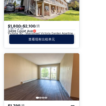
$1,800–$2,100
/月
1 卧 – 2 卧
3498 Lovat Ave
Victoria, BC · Mainstreet Victoria Garden Apartments
查看现有出租单元
$1,795
/月