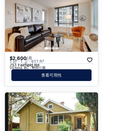
$2,600
/月
1 卧 · 1 卫 · 617 ft²
751 Fairfield Rd
Victoria, BC · 整间公寓
查看可用性