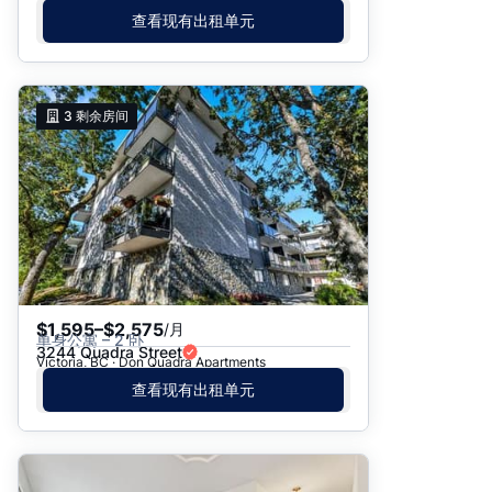
查看现有出租单元
3
剩余房间
$1,595–$2,575
/月
单身公寓 – 2 卧
3244 Quadra Street
Victoria, BC · Don Quadra Apartments
查看现有出租单元