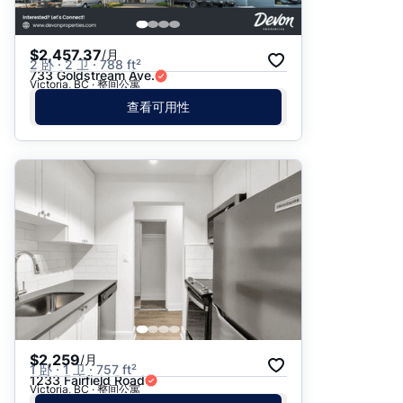
$2,457.37
/月
2 卧 · 2 卫 · 788 ft²
733 Goldstream Ave.
Victoria, BC · 整间公寓
查看可用性
$2,259
/月
1 卧 · 1 卫 · 757 ft²
1233 Fairfield Road
Victoria, BC · 整间公寓