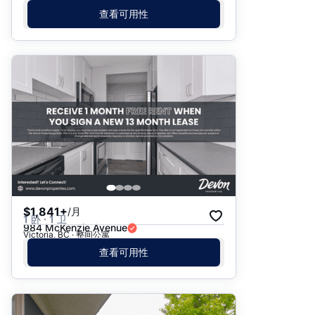
查看可用性
$1,841+
/月
1 卧 · 1 卫
984 McKenzie Avenue
Victoria, BC · 整间公寓
查看可用性