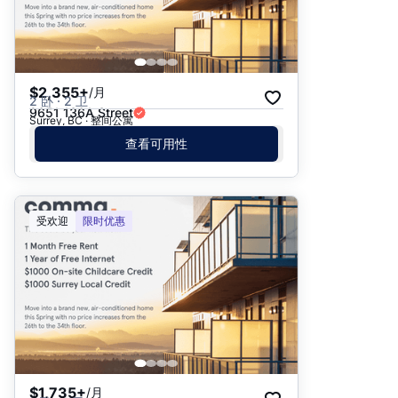
$2,355+
/月
2 卧 · 2 卫
9651 136A Street
Surrey, BC · 整间公寓
查看可用性
受欢迎
限时优惠
$1,735+
/月