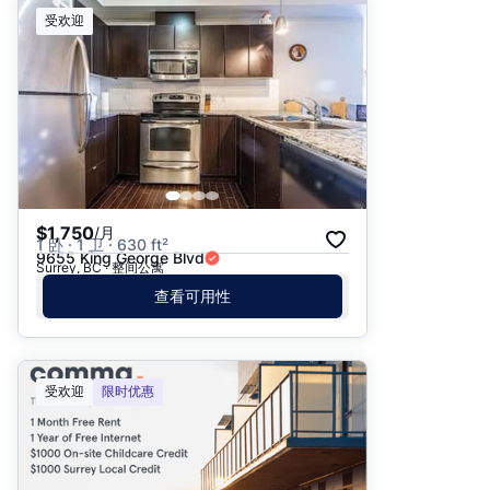
推荐
受欢迎
日期: 最新日期在前
日期: 过往日期在前
价格 - $$$ 到 $
价格 - $ 到 $$$
$1,750
/月
1 卧 · 1 卫 · 630 ft²
9655 King George Blvd
Surrey, BC · 整间公寓
查看可用性
受欢迎
限时优惠