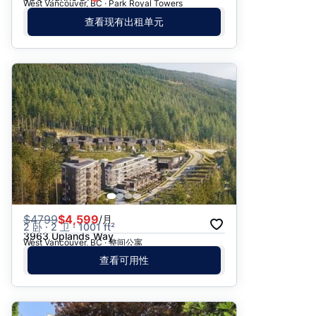
West Vancouver, BC · Park Royal Towers
查看现有出租单元
$
4799
$4,599
/月
2 卧 · 2 卫 · 1001 ft²
3963 Uplands Way
West Vancouver, BC · 整间公寓
查看可用性