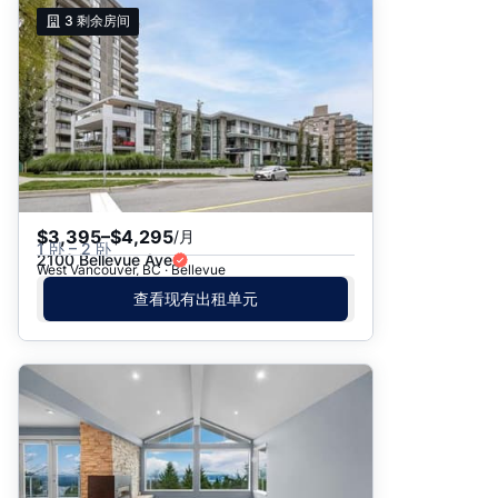
推荐
3
剩余房间
日期: 最新日期在前
日期: 过往日期在前
价格 - $$$ 到 $
价格 - $ 到 $$$
$3,395–$4,295
/月
1 卧 – 2 卧
2100 Bellevue Ave
West Vancouver, BC · Bellevue
查看现有出租单元