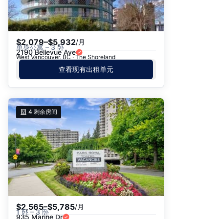
$2,079–$5,932
/月
单身公寓 – 3 卧
2190 Bellevue Ave
West Vancouver, BC · The Shoreland
查看现有出租单元
4
剩余房间
$2,565–$5,785
/月
1 卧 – 3 卧
935 Marine Dr