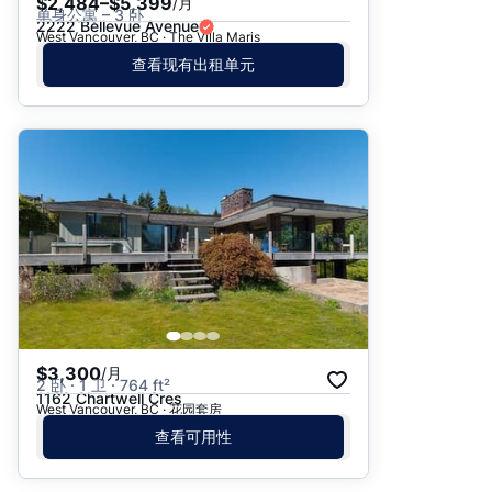
$2,484–$5,399
/月
单身公寓 – 3 卧
2222 Bellevue Avenue
West Vancouver, BC · The Villa Maris
查看现有出租单元
$3,300
/月
2 卧 · 1 卫 · 764 ft²
1162 Chartwell Cres
West Vancouver, BC · 花园套房
查看可用性