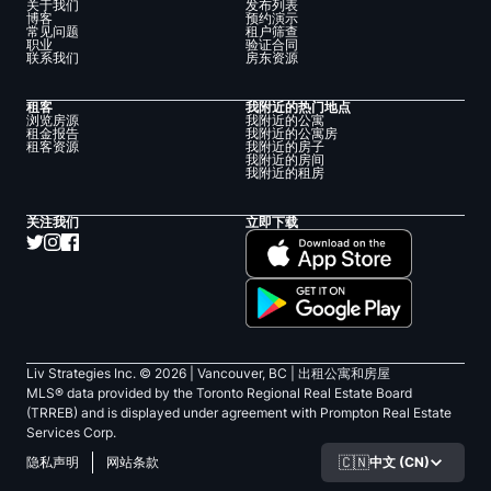
关于我们
发布列表
博客
预约演示
常见问题
租户筛查
职业
验证合同
联系我们
房东资源
租客
我附近的热门地点
浏览房源
我附近的公寓
租金报告
我附近的公寓房
租客资源
我附近的房子
我附近的房间
我附近的租房
关注我们
立即下载
Liv Strategies Inc. ©
2026
| Vancouver, BC |
出租公寓和房屋
MLS® data provided by the Toronto Regional Real Estate Board
(TRREB) and is displayed under agreement with Prompton Real Estate
Services Corp.
🇨🇳
中文 (CN)
隐私声明
网站条款