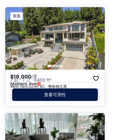
推荐
首选
日期: 最新日期在前
日期: 过往日期在前
价格 - $$$ 到 $
价格 - $ 到 $$$
$18,000
/月
7 卧 · 7 卫 · 6400 ft²
Mathers Ave
West Vancouver, BC · 整栋独立屋
查看可用性