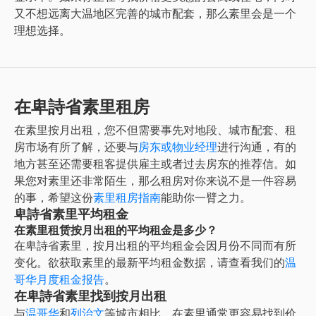
又不想远离大温地区完善的城市配套，那么素里会是一个
理想选择。
在卑詩省素里租房
在
素里
按月出租
，您不但需要事先对地段、城市配套、租
房市场有所了解，还要与
房东或物业经理
进行沟通，有的
地方甚至还需要租客提供雇主或者过去房东的推荐信。如
果您对
素里
还非常陌生，那么租房对你来说不是一件容易
的事，希望这份
素里
租房指南
能助你一臂之力。
卑詩省素里平均租金
在素里租赁按月出租的平均租金是多少？
在
卑詩省素里
，
按月出租
的平均租金会因月份不同而有所
变化。欲获取
素里
的最新平均租金数据，请查看我们的
温
哥华
月度租金报告
。
在卑詩省素里找到按月出租
与
温哥华
和
列治文
等城市相比，在素里通常更容易找到价