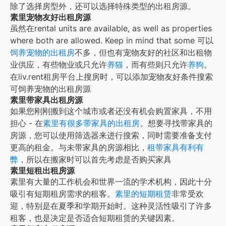
除了选择房型外，还可以选择特殊类型的出租房源。
素里宠物友好出租房源
虽然在
rental units are available, as well as properties
where both are allowed. Keep in mind that some
可以
饲养宠物的出租房
不多，但也有宠物友好的社区和出租物
业供应，有些物业或只允许
养猫
，而有些则只允许
养狗
。
在liv.rent租房平台上搜房时，可以添加宠物友好条件搜索
可饲养宠物的出租房源
素里带家具出租房源
如果您刚刚搬到这个城市或者还没有机会购置家具，不用
担心 - 在
素里
有很多带家具的出租房
。想要寻找带家具的
房源，您可以使用筛选器来进行搜索，同时需要准备支付
更高的租金。与未带家具的房源相比，
租带家具有利有
弊
，所以在搬家时可以首先考虑是否购买家具
素里短租出租房源
素里
有大量的工作机会和世界一流的学术机构，因此十分
吸引有短期租房需求的租客。
素里
的短期租赁
非常受欢
迎，特别是在夏季和学期开始时。这种灵活性吸引了许多
租客，也是决定是否适合短期租赁的关键因素。