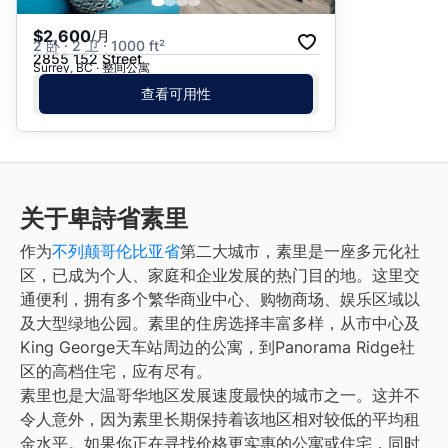
$2,600
/月
2 卧 · 2 卫 · 1000 ft²
2855 152 Street
Surrey, BC · 整间公寓
查看可用性
关于卑詩省素里
作为
不列颠哥伦比亚省
第二大城市，素里是一座多元化社
区，已成为个人、家庭和企业发展的热门目的地。这里交
通便利，拥有多个繁华商业中心、购物商场、娱乐区域以
及大型绿地公园。素里的住房选择丰富多样，从市中心及
King George天车站周边的公寓，到Panorama Ridge社
区的高档住宅，应有尽有。
素里也是大温哥华地区发展速度最快的城市之一。这并不
令人意外，因为素里长期保持着该地区相对较低的平均租
金水平。如果你正在寻找价格更实惠的公寓或住宅，同时