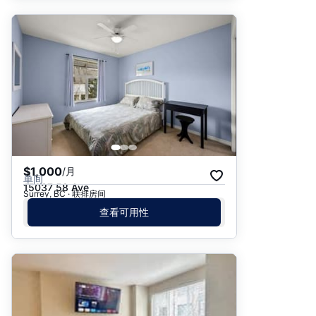
$1,000
/月
单间
15037 58 Ave
Surrey, BC · 联排房间
查看可用性