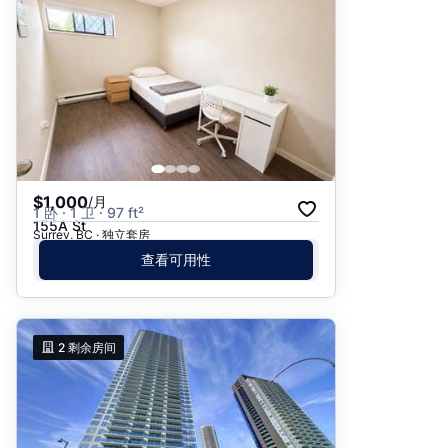
$1,000
/月
1 卧 · 1 卫 · 97 ft²
155A St
Surrey, BC · 独立套房
查看可用性
2
剩余房间