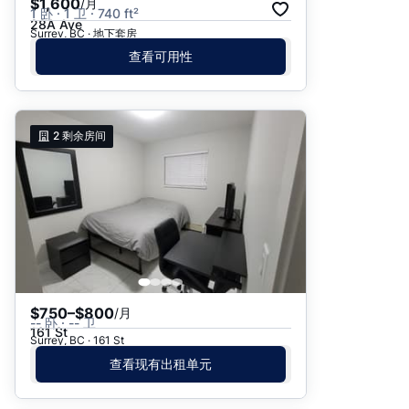
$1,600
/月
1 卧 · 1 卫 · 740 ft²
28A Ave
Surrey, BC · 地下套房
查看可用性
2
剩余房间
$750–$800
/月
-- 卧 · -- 卫
161 St
Surrey, BC · 161 St
查看现有出租单元