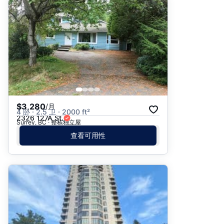
推荐
日期: 最新日期在前
日期: 过往日期在前
价格 - $$$ 到 $
价格 - $ 到 $$$
$3,280
/月
4 卧 · 2.5 卫 · 2000 ft²
2326 127A St.
Surrey, BC · 整栋独立屋
查看可用性