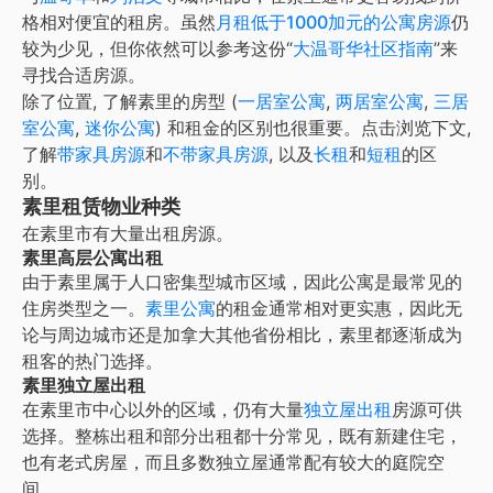
格相对便宜的租房。虽然
月租低于1000加元的公寓房源
仍
较为少见，但你依然可以参考这份“
大温哥华社区指南
”来
寻找合适房源。
除了位置, 了解
素里
的房型 (
一居室公寓
,
两居室公寓
,
三居
室公寓
,
迷你公寓
) 和租金的区别也很重要。点击浏览下文,
了解
带家具房源
和
不带家具房源
, 以及
长租
和
短租
的区
别。
素里租赁物业种类
在
素里
市有大量出租房源。
素里高层公寓出租
由于素里属于人口密集型城市区域，因此公寓是最常见的
住房类型之一。
素里公寓
的租金通常相对更实惠，因此无
论与周边城市还是加拿大其他省份相比，素里都逐渐成为
租客的热门选择。
素里独立屋出租
在素里市中心以外的区域，仍有大量
独立屋出租
房源可供
选择。整栋出租和部分出租都十分常见，既有新建住宅，
也有老式房屋，而且多数独立屋通常配有较大的庭院空
间。