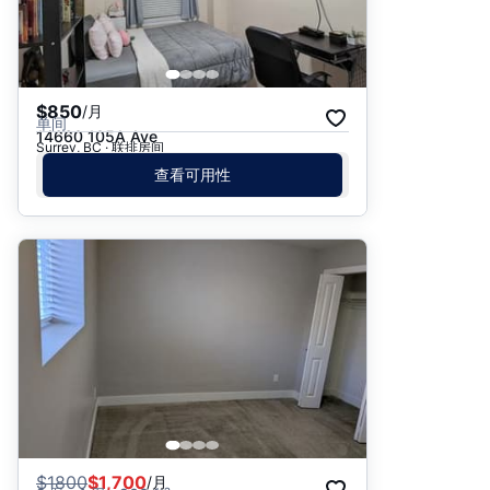
$850
/月
单间
14660 105A Ave
Surrey, BC · 联排房间
查看可用性
$
1800
$1,700
/月