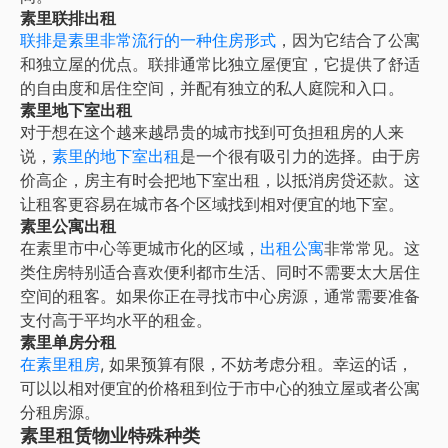
素里联排出租
联排是
素里
非常流行的一种住房形式
，因为它结合了公寓
和独立屋的优点。联排通常比独立屋便宜，它提供了舒适
的自由度和居住空间，并配有独立的私人庭院和入口。
素里地下室出租
对于想在这个越来越昂贵的城市找到可负担租房的人来
说，
素里的地下室出租
是一个很有吸引力的选择。由于房
价高企，房主有时会把地下室出租，以抵消房贷还款。这
让租客更容易在城市各个区域找到相对便宜的地下室。
素里公寓出租
在素里市中心等更城市化的区域，
出租公寓
非常常见。这
类住房特别适合喜欢便利都市生活、同时不需要太大居住
空间的租客。如果你正在寻找市中心房源，通常需要准备
支付高于平均水平的租金。
素里单房分租
在
素里租房
, 如果预算有限，不妨考虑分租。幸运的话，
可以以相对便宜的价格租到位于市中心的独立屋或者公寓
分租房源。
素里租赁物业特殊种类