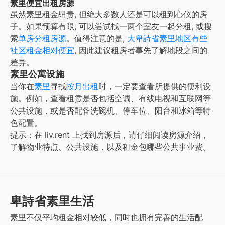
素里便宜出租房源
虽然
素里
租金昂贵, 但绝大多数人还是可以租到心仪的房
子。如果预算有限, 可以尝试找一两个室友一起分租, 或搜
索
单房分租房源
。值得注意的是,
大
卑詩省素里地区有些
社区租金相对便宜
, 因此建议租房者事先了解地段之间的
差异。
素里公寓设施
当你在
素里
寻找
按月出租
时，一定要查看所提供的便利设
施。例如，查看租赁是否包括空调、有线电视和互联网等
公共设施，或是否配备洗碗机、停车位、阳台和冰箱等特
色配置。
提示：在 liv.rent 上找到房源后，请仔细阅读房源介绍，
了解物业特点、公共设施，以及租金包哪些公共事业费。
卑詩省素里生活
素里不仅平均租金相对较低，同时也拥有完善的生活配