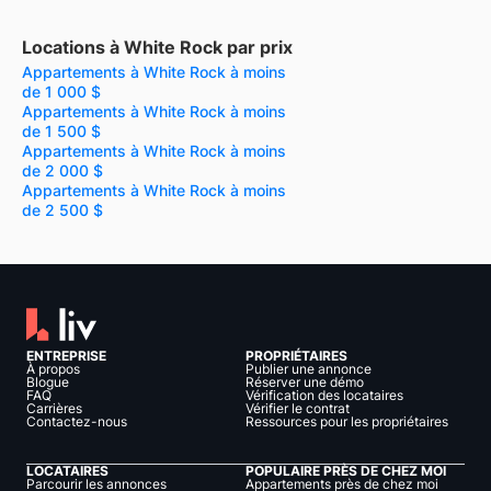
Locations à White Rock par prix
Appartements à White Rock à moins
de 1 000 $
Appartements à White Rock à moins
de 1 500 $
Appartements à White Rock à moins
de 2 000 $
Appartements à White Rock à moins
de 2 500 $
ENTREPRISE
PROPRIÉTAIRES
À propos
Publier une annonce
Blogue
Réserver une démo
FAQ
Vérification des locataires
Carrières
Vérifier le contrat
Contactez-nous
Ressources pour les propriétaires
LOCATAIRES
POPULAIRE PRÈS DE CHEZ MOI
Parcourir les annonces
Appartements près de chez moi