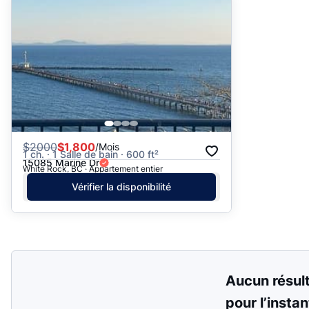
Suggéré
Date: les plus récents d’abord
Date: les plus anciens d’abord
Prix - $$$ à $
Prix - $ à $$$
$
2000
$1,800
/Mois
1 ch. · 1 Salle de bain · 600 ft²
15085 Marine Dr
White Rock, BC · Appartement entier
Vérifier la disponibilité
Aucun résul
pour l’instan