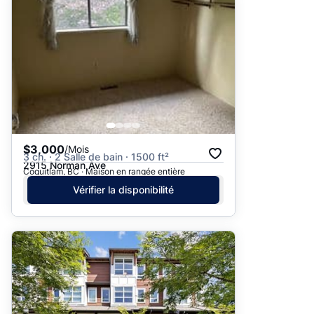
Suggéré
Date: les plus récents d’abord
Date: les plus anciens d’abord
Prix - $$$ à $
Prix - $ à $$$
$3,000
/Mois
3 ch. · 2 Salle de bain · 1500 ft²
2915 Norman Ave
Coquitlam, BC · Maison en rangée entière
Vérifier la disponibilité