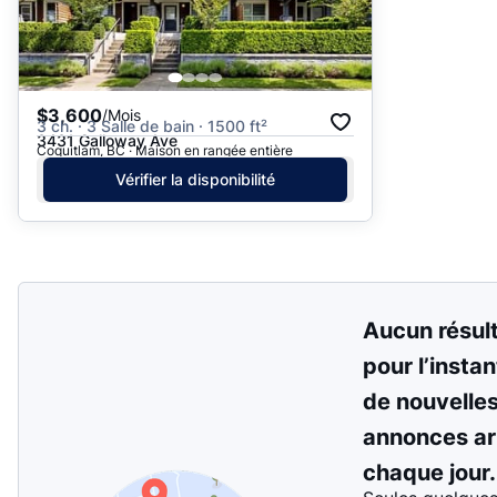
$3,600
/Mois
3 ch. · 3 Salle de bain · 1500 ft²
3431 Galloway Ave
Coquitlam, BC · Maison en rangée entière
Vérifier la disponibilité
Aucun résul
pour l’instan
de nouvelle
annonces ar
chaque jour.