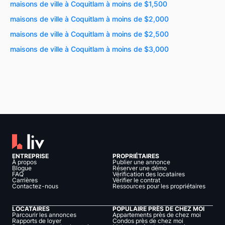
maisons de ville à Coquitlam à moins de $1,500
maisons de ville à Coquitlam à moins de $2,000
maisons de ville à Coquitlam à moins de $2,500
maisons de ville à Coquitlam à moins de $3,000
ENTREPRISE
PROPRIÉTAIRES
À propos
Publier une annonce
Blogue
Réserver une démo
FAQ
Vérification des locataires
Carrières
Vérifier le contrat
Contactez-nous
Ressources pour les propriétaires
LOCATAIRES
POPULAIRE PRÈS DE CHEZ MOI
Parcourir les annonces
Appartements près de chez moi
Rapports de loyer
Condos près de chez moi