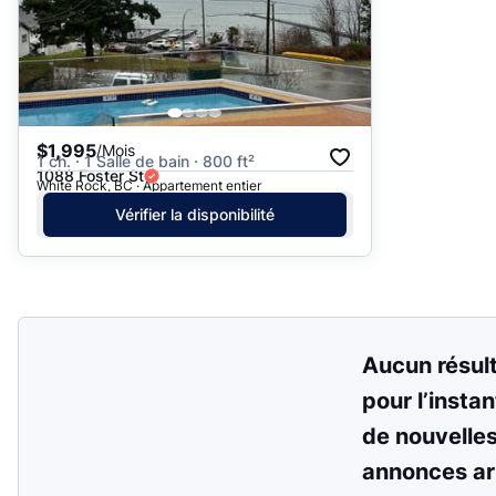
$1,995
/Mois
1 ch. · 1 Salle de bain · 800 ft²
1088 Foster St
White Rock, BC · Appartement entier
Vérifier la disponibilité
Aucun résul
pour l’instan
de nouvelle
annonces ar