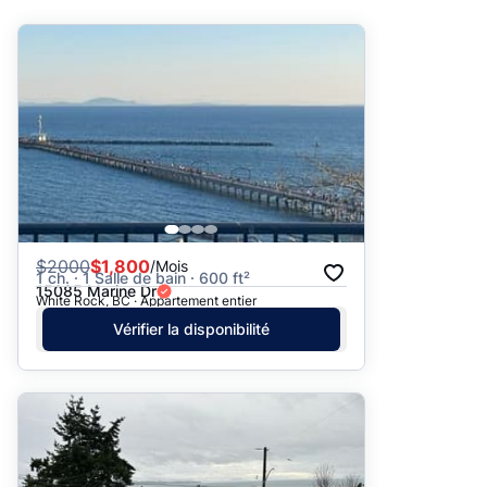
Suggéré
Date: les plus récents d’abord
Date: les plus anciens d’abord
Prix - $$$ à $
Prix - $ à $$$
$
2000
$1,800
/Mois
1 ch. · 1 Salle de bain · 600 ft²
15085 Marine Dr
White Rock, BC · Appartement entier
Vérifier la disponibilité