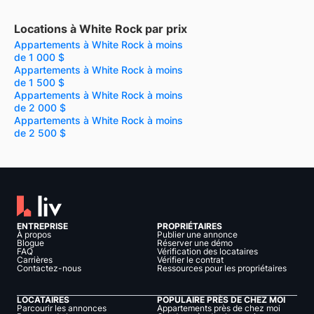
Locations à White Rock par prix
Appartements à White Rock à moins
de 1 000 $
Appartements à White Rock à moins
de 1 500 $
Appartements à White Rock à moins
de 2 000 $
Appartements à White Rock à moins
de 2 500 $
ENTREPRISE
PROPRIÉTAIRES
À propos
Publier une annonce
Blogue
Réserver une démo
FAQ
Vérification des locataires
Carrières
Vérifier le contrat
Contactez-nous
Ressources pour les propriétaires
LOCATAIRES
POPULAIRE PRÈS DE CHEZ MOI
Parcourir les annonces
Appartements près de chez moi