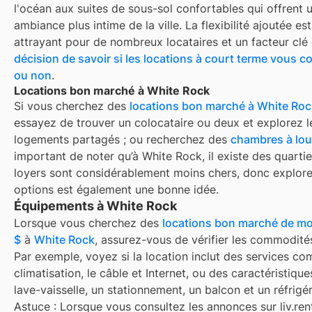
l'océan aux suites de sous-sol confortables qui offrent 
ambiance plus intime de la ville. La flexibilité ajoutée es
attrayant pour de nombreux locataires et un facteur cl
décision de savoir si les locations à court terme vous 
ou non
.
Locations bon marché à White Rock
Si vous cherchez des
locations bon marché à
White Roc
essayez de trouver un colocataire ou deux et explorez l
logements partagés ; ou recherchez des
chambres à lou
important de noter qu’à
White Rock
, il existe des quarti
loyers sont considérablement moins chers, donc explore
options est également une bonne idée.
Équipements à White Rock
Lorsque vous cherchez des
locations bon marché de m
$
à
White Rock
, assurez-vous de vérifier les commodités
Par exemple, voyez si la location inclut des services c
climatisation, le câble et Internet, ou des caractéristiq
lave-vaisselle, un stationnement, un balcon et un réfrigér
Astuce : Lorsque vous consultez les annonces sur liv.rent