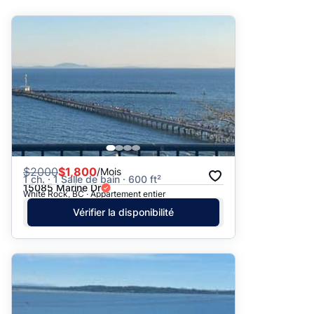
Suggéré
Date: les plus récents d’abord
Date: les plus anciens d’abord
Prix - $$$ à $
Prix - $ à $$$
$
2000
$1,800
/Mois
1 ch. · 1 Salle de bain · 600 ft²
15085 Marine Dr
White Rock, BC · Appartement entier
Vérifier la disponibilité