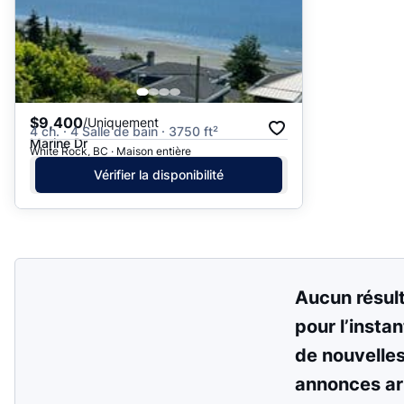
$9,400
/Uniquement
4 ch. · 4 Salle de bain · 3750 ft²
Marine Dr
White Rock, BC · Maison entière
Vérifier la disponibilité
Aucun résul
pour l’instan
de nouvelle
annonces ar