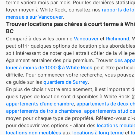
terme
variera mois par mois. Pour les dernières statistiq
loyer moyen à
White Rock
, consultez nos
rapports de lo
mensuels sur
Vancouver
.
Trouver locations pas chères à court terme à Whi
BC
Comparé à des villes comme
Vancouver
et
Richmond
, 
peut offrir quelques options de location plus abordables,
soit intéressant de noter que l'attrait côtier de la ville pe
également entraîner des prix premium. Trouver
des appa
louer à moins de 1000 $ à White Rock
peut être particul
difficile. Pour commencer votre recherche, vous pouvez
ce guide sur les
quartiers de Surrey
.
En plus de choisir votre emplacement, il est important d
quels types de location sont disponibles à
White Rock
(p
appartements d'une chambre
,
appartements de deux c
appartements de trois chambres
,
appartements studio
moyen pour chaque type de propriété. Référez-vous ci
pour découvrir vos options - allant des
locations meubl
locations non meublées
aux
locations à long terme
et
l