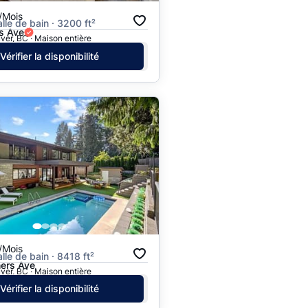
/Mois
alle de bain · 3200 ft²
s Ave
er, BC · Maison entière
Vérifier la disponibilité
/Mois
alle de bain · 8418 ft²
ers Ave
er, BC · Maison entière
Vérifier la disponibilité