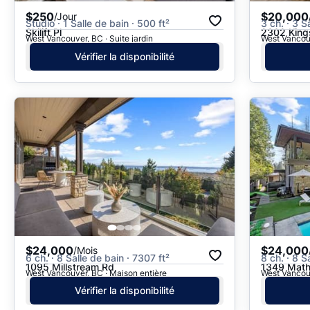
$250
$20,000
/Jour
Studio · 1 Salle de bain · 500 ft²
3 ch. · 3 S
Skilift Pl
2302 King
West Vancouver, BC · Suite jardin
West Vancouv
Vérifier la disponibilité
$24,000
$24,000
/Mois
6 ch. · 8 Salle de bain · 7307 ft²
8 ch. · 8 S
1095 Millstream Rd
1349 Math
West Vancouver, BC · Maison entière
West Vancouv
Vérifier la disponibilité