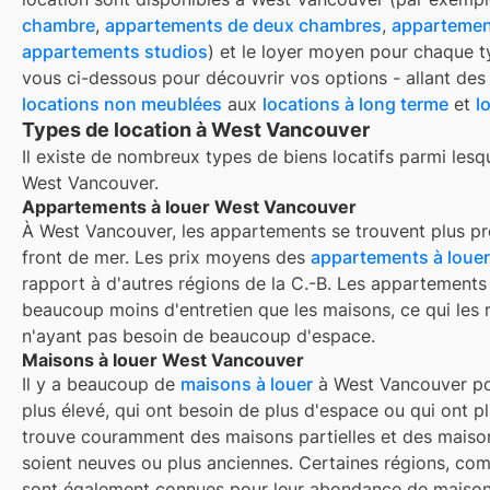
chambre
,
appartements de deux chambres
,
appartemen
appartements studios
) et le loyer moyen pour chaque t
vous ci-dessous pour découvrir vos options - allant de
locations non meublées
aux
locations à long terme
et
l
Types de location à West Vancouver
Il existe de nombreux types de biens locatifs parmi lesq
West Vancouver
.
Appartements à louer West Vancouver
À West Vancouver, les appartements se trouvent plus p
front de mer. Les prix moyens des
appartements à louer
rapport à d'autres régions de la C.-B. Les appartement
beaucoup moins d'entretien que les maisons, ce qui les r
n'ayant pas besoin de beaucoup d'espace.
Maisons à louer West Vancouver
Il y a beaucoup de
maisons à louer
à West Vancouver po
plus élevé, qui ont besoin de plus d'espace ou qui ont pl
trouve couramment des maisons partielles et des maisons
soient neuves ou plus anciennes. Certaines régions, co
sont également connues pour leur abondance de maisons