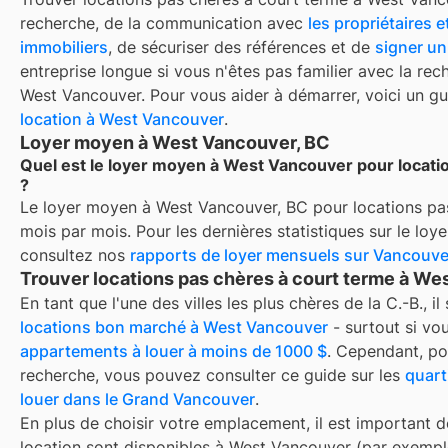
recherche, de la communication avec
les propriétaires e
immobiliers
, de sécuriser des références et de
signer un
entreprise longue si vous n'êtes pas familier avec la re
West Vancouver
. Pour vous aider à démarrer, voici un g
location à
West Vancouver
.
Loyer moyen à West Vancouver, BC
Quel est le loyer moyen à West Vancouver pour locati
?
Le loyer moyen à
West Vancouver, BC
pour
locations pa
mois par mois. Pour les dernières statistiques sur le lo
consultez nos
rapports de loyer mensuels sur
Vancouve
Trouver locations pas chères à court terme à We
En tant que l'une des villes les plus chères de la C.-B., il
locations bon marché à West Vancouver
- surtout si vo
appartements à louer à moins de 1000 $
. Cependant, p
recherche, vous pouvez consulter ce guide sur les
quart
louer dans le Grand Vancouver
.
En plus de choisir votre emplacement, il est important d
location sont disponibles à
West Vancouver
(par exempl