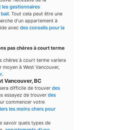
t les gestionnaires
 bail
. Tout cela peut être une
cherche d'un appartement à
uide avec
des conseils pour la
ons pas chères à court terme
s chères à court terme
variera
yer moyen à
West Vancouver
,
r
.
st Vancouver, BC
 sera difficile de trouver
des
us essayez de trouver
des
our commencer votre
iers les moins chers pour
e savoir quels types de
e,
appartements d'une