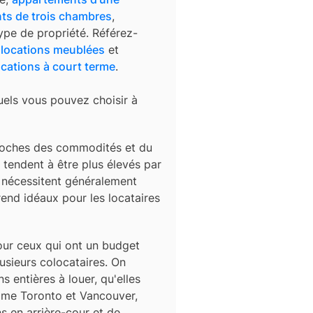
ts de trois chambres
,
ype de propriété. Référez-
s
locations meublées
et
ocations à court terme
.
uels vous pouvez choisir à
roches des commodités et du
tendent à être plus élevés par
s nécessitent généralement
end idéaux pour les locataires
ur ceux qui ont un budget
usieurs colocataires. On
 entières à louer, qu'elles
mme Toronto et Vancouver,
 en arrière-cour et de