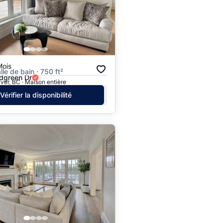
Prix - $$$ à $
Prix - $ à $$$
Mois
alle de bain · 750 ft²
dgreen Dr
er, BC · Maison entière
Vérifier la disponibilité