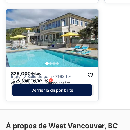
$29,000
/Mois
5 ch. · 7 Salle de bain · 7168 ft²
1356 Cammeray Rd
West Vancouver, BC · Maison entière
Vérifier la disponibilité
À propos de West Vancouver, BC