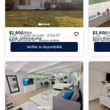
$2,800
$3,800
/Mois
/
3 ch. · 2 Salle de bain · 2154 ft²
2 ch. · 1 S
2308 Jefferson Ave
4503 Woo
West Vancouver, BC · Maison entière
West Vancouv
Vérifier la disponibilité