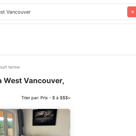
st Vancouver
ourt terme
 à West Vancouver,
Trier par: Prix - $ à $$$
Suggéré
Date: les plus récents d’abord
Date: les plus anciens d’abord