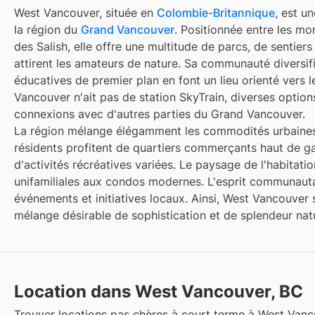
West Vancouver, située en
Colombie-Britannique
, est u
la région du
Grand Vancouver
. Positionnée entre les mo
des Salish, elle offre une multitude de parcs, de sentiers
attirent les amateurs de nature. Sa communauté diversifié
éducatives de premier plan en font un lieu orienté vers l
Vancouver n'ait pas de station SkyTrain, diverses options
connexions avec d'autres parties du Grand Vancouver.
La région mélange élégamment les commodités urbaines 
résidents profitent de quartiers commerçants haut de 
d'activités récréatives variées. Le paysage de l'habitat
unifamiliales aux condos modernes. L'esprit communauta
événements et initiatives locaux. Ainsi, West Vancouver
mélange désirable de sophistication et de splendeur natu
Location dans West Vancouver, BC
Trouver
locations pas chères à court terme
à
West Vanc