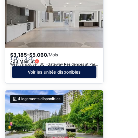
$3,185–$5,060
/Mois
1 ch. – 3 ch.
723 Main St
West Vancouver, BC · Gateway Residences at Park Royal
Voir les unités disponibles
4
logements disponibles