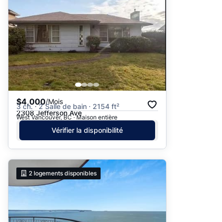
$4,000
/Mois
3 ch. · 2 Salle de bain · 2154 ft²
2308 Jefferson Ave
West Vancouver, BC · Maison entière
Vérifier la disponibilité
2
logements disponibles