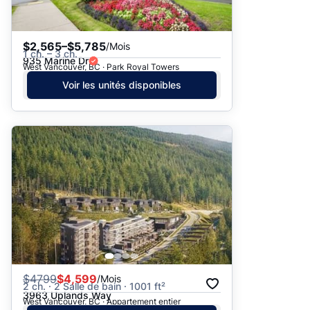
$2,565–$5,785
/Mois
1 ch. – 3 ch.
935 Marine Dr
West Vancouver, BC · Park Royal Towers
Voir les unités disponibles
$
4799
$4,599
/Mois
2 ch. · 2 Salle de bain · 1001 ft²
3963 Uplands Way
West Vancouver, BC · Appartement entier