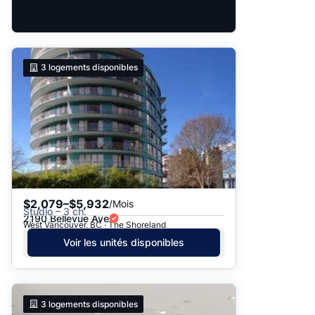
3
logements disponibles
$2,079–$5,932
/Mois
Studio – 3 ch.
2190 Bellevue Ave
West Vancouver, BC · The Shoreland
Voir les unités disponibles
3
logements disponibles