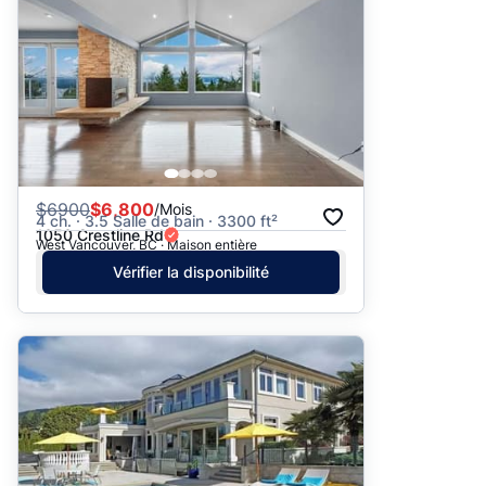
$
6900
$6,800
/Mois
4 ch. · 3.5 Salle de bain · 3300 ft²
1050 Crestline Rd
West Vancouver, BC · Maison entière
Vérifier la disponibilité