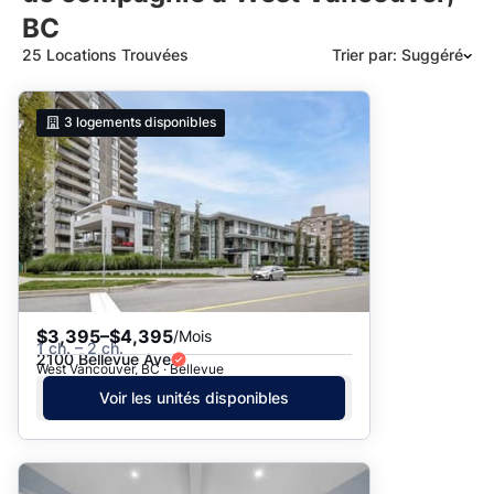
BC
25 Locations Trouvées
Trier par: Suggéré
Suggéré
3
logements disponibles
Date: les plus récents d’abord
Date: les plus anciens d’abord
Prix - $$$ à $
Prix - $ à $$$
$3,395–$4,395
/Mois
1 ch. – 2 ch.
2100 Bellevue Ave
West Vancouver, BC · Bellevue
Voir les unités disponibles