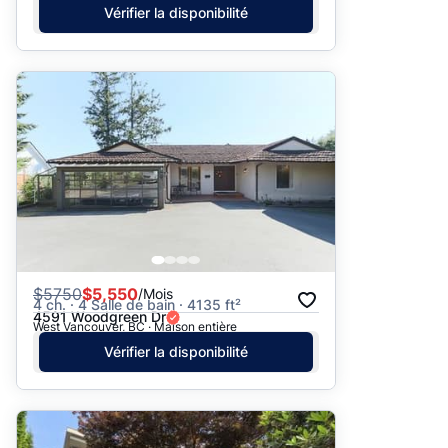
Vérifier la disponibilité
$
5750
$5,550
/Mois
4 ch. · 4 Salle de bain · 4135 ft²
4591 Woodgreen Dr
West Vancouver, BC · Maison entière
Vérifier la disponibilité