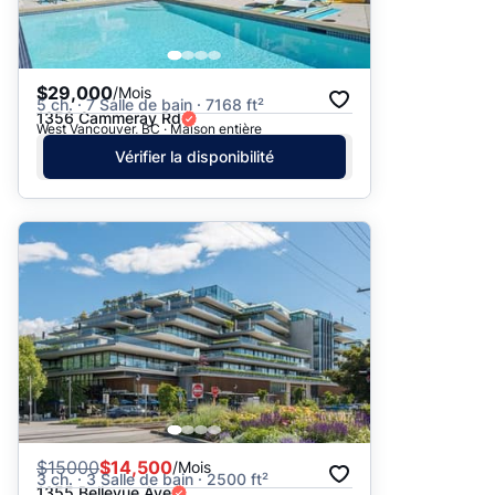
$29,000
/Mois
5 ch. · 7 Salle de bain · 7168 ft²
1356 Cammeray Rd
West Vancouver, BC · Maison entière
Vérifier la disponibilité
$
15000
$14,500
/Mois
3 ch. · 3 Salle de bain · 2500 ft²
1355 Bellevue Ave