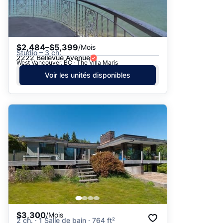
$2,484–$5,399
/Mois
Studio – 3 ch.
2222 Bellevue Avenue
West Vancouver, BC · The Villa Maris
Voir les unités disponibles
$3,300
/Mois
2 ch. · 1 Salle de bain · 764 ft²