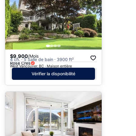
$9,900
/Mois
4 ch. · 5 Salle de bain · 3900 ft²
Rose Cres
West Vancouver, BC · Maison entière
Vérifier la disponibilité