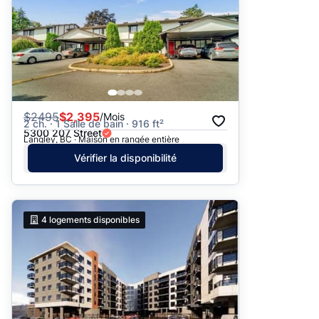
$
2495
$2,395
/Mois
2 ch. · 1 Salle de bain · 916 ft²
5300 207 Street
Langley, BC · Maison en rangée entière
Vérifier la disponibilité
4
logements disponibles