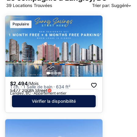
39 Locations Trouvées
Trier par: Suggéré
Suggéré
Populaire
Date: les plus récents d’abord
Date: les plus anciens d’abord
Prix - $$$ à $
Prix - $ à $$$
$2,494
/Mois
1 ch. · 1 Salle de bain · 634 ft²
5477 200th Street
Langley, BC · Appartement entier
Vérifier la disponibilité