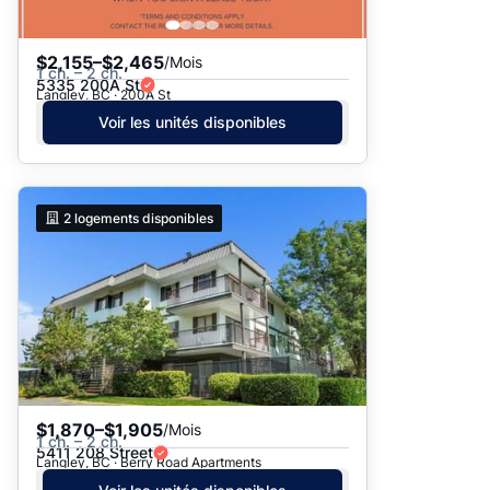
$2,155–$2,465
/Mois
1 ch. – 2 ch.
5335 200A St
Langley, BC · 200A St
Voir les unités disponibles
2
logements disponibles
$1,870–$1,905
/Mois
1 ch. – 2 ch.
5411 208 Street
Langley, BC · Berry Road Apartments