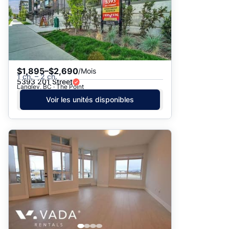
$1,895–$2,690
/Mois
1 ch. – 2 ch.
5393 201 Street
Langley, BC · The Point
Voir les unités disponibles