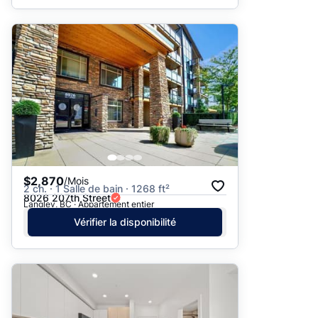
$2,870
/Mois
2 ch. · 1 Salle de bain · 1268 ft²
8026 207th Street
Langley, BC · Appartement entier
Vérifier la disponibilité