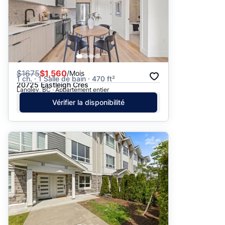
$
1675
$1,560
/Mois
1 ch. · 1 Salle de bain · 470 ft²
20725 Eastleigh Cres
Langley, BC · Appartement entier
Vérifier la disponibilité