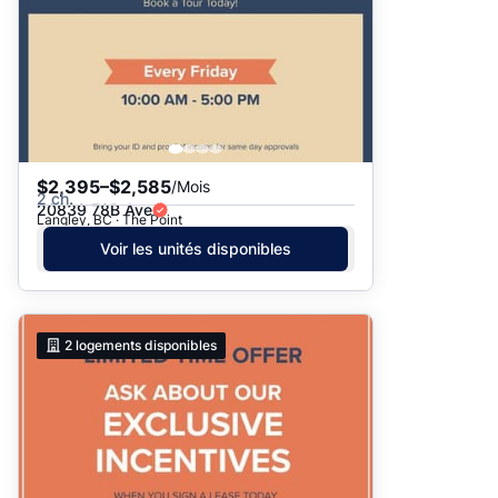
$2,395–$2,585
/Mois
2 ch.
20839 78B Ave
Langley, BC · The Point
Voir les unités disponibles
2
logements disponibles