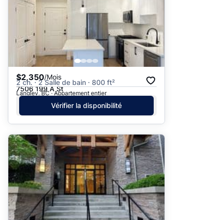
$2,350
/Mois
2 ch. · 2 Salle de bain · 800 ft²
7506 199 A St
Langley, BC · Appartement entier
Vérifier la disponibilité