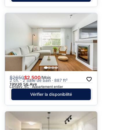
$
2650
$2,500
/Mois
2 ch. · 2 Salle de bain · 887 ft²
19936 56 Ave
Langley, BC · Appartement entier
Vérifier la disponibilité