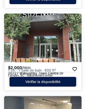
$2,000
/Mois
1 ch. · 1 Salle de bain · 600 ft²
20727 Willoughby Town Centre Dr
Langley, BC · Appartement entier
Vérifier la disponibilité