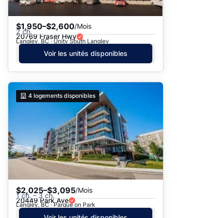
$1,950–$2,600
/Mois
2 ch.
20769 Fraser Hwy
Langley, BC · Unity South Langley
Voir les unités disponibles
4
logements disponibles
$2,025–$3,095
/Mois
1 ch. – 3 ch.
20449 Park Ave
Langley, BC · Parque on Park
Voir les unités disponibles