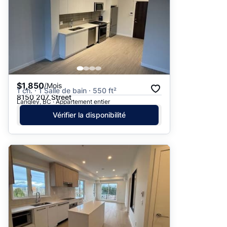
$1,850
/Mois
1 ch. · 1 Salle de bain · 550 ft²
8150 207 Street
Langley, BC · Appartement entier
Vérifier la disponibilité