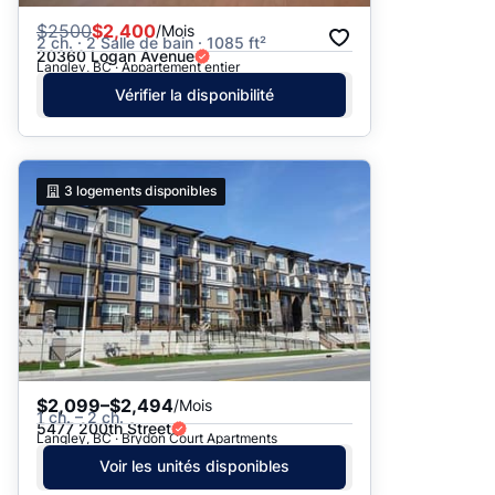
$
2500
$2,400
/Mois
2 ch. · 2 Salle de bain · 1085 ft²
20360 Logan Avenue
Langley, BC · Appartement entier
Vérifier la disponibilité
3
logements disponibles
$2,099–$2,494
/Mois
1 ch. – 2 ch.
5477 200th Street
Langley, BC · Brydon Court Apartments
Voir les unités disponibles