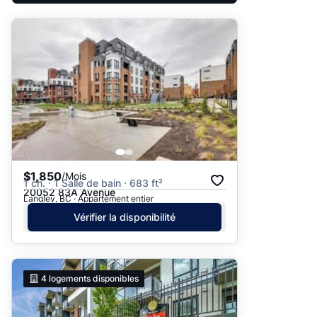
$1,850
/Mois
1 ch. · 1 Salle de bain · 683 ft²
20052 83A Avenue
Langley, BC · Appartement entier
Vérifier la disponibilité
4
logements disponibles