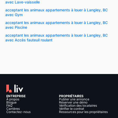
avec Lave-vaisselle
acceptant les animaux appartements à louer à Langley, BC
avec Gym
acceptant les animaux appartements à louer à Langley, BC
avec Piscine
acceptant les animaux appartements à louer à Langley, BC
avec Accès fauteuil roulant
ENTREPRISE
PROPRIÉTAIRES
À propos
Publier une annonce
Blogue
Réserver une démo
FAQ
Vérification des locataires
Carrières
Vérifier le contrat
Contactez-nous
Ressources pour les propriétaires