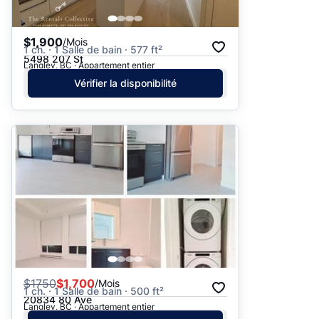
$1,900
/Mois
1 ch. · 1 Salle de bain · 577 ft²
5498 207 St
Langley, BC · Appartement entier
Vérifier la disponibilité
$
1750
$1,700
/Mois
1 ch. · 1 Salle de bain · 500 ft²
20834 80 Ave
Langley, BC · Appartement entier