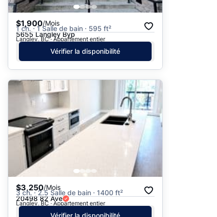
$1,900
/Mois
1 ch. · 1 Salle de bain · 595 ft²
5655 Langley Byp
Langley, BC · Appartement entier
Vérifier la disponibilité
$3,250
/Mois
3 ch. · 2.5 Salle de bain · 1400 ft²
20498 82 Ave
Langley, BC · Appartement entier
Vérifier la disponibilité