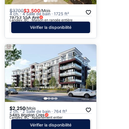
$
3700
$3,500
/Mois
4 ch. · 4 Salle de bain · 1725 ft²
19753 55A Ave
Langley, BC · Maison en rangée entière
Vérifier la disponibilité
$2,250
/Mois
2 ch. · 2 Salle de bain · 764 ft²
5485 Brydon Cres
Langley, BC · Appartement entier
Vérifier la disponibilité