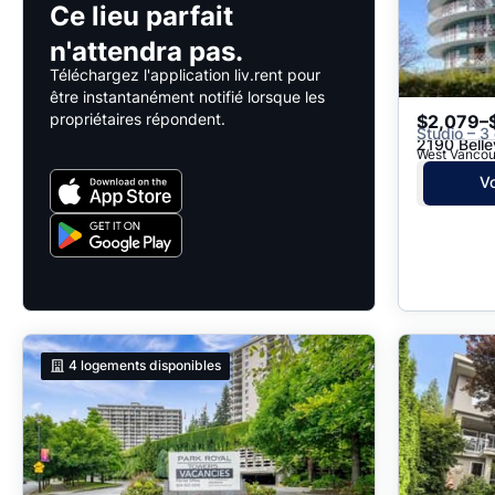
Ce lieu parfait
n'attendra pas.
Téléchargez l'application liv.rent pour
être instantanément notifié lorsque les
propriétaires répondent.
$2,079–
Studio – 3 
2190 Bell
West Vancou
Vo
4
logements disponibles