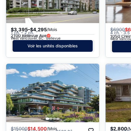
$3,395–$4,295
$
6900
$6
/Mois
1 ch. – 2 ch.
4 ch. · 3.5
2100 Bellevue Ave
1050 Crest
West Vancouver, BC · Bellevue
West Vancouv
Voir les unités disponibles
$
15000
$14,500
$2,800
/Mois
/