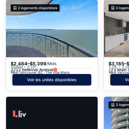
2
logements disponibles
3
logem
$2,484–$5,399
$3,185–
/Mois
Studio – 3 ch.
1 ch. – 3 c
2222 Bellevue Avenue
723 Main 
West Vancouver, BC · The Villa Maris
Voir les unités disponibles
Vo
3
logem