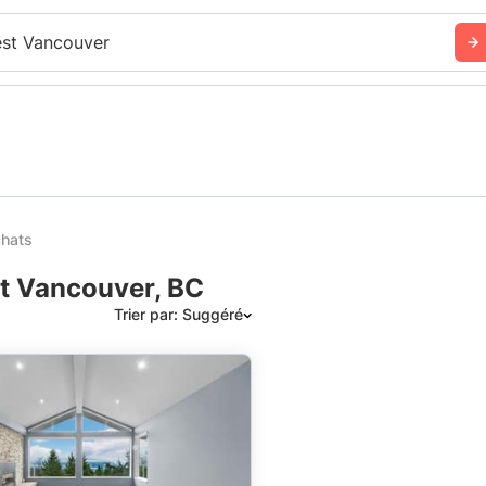
st Vancouver
chats
st Vancouver, BC
Trier par: Suggéré
Suggéré
Date: les plus récents d’abord
Date: les plus anciens d’abord