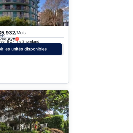
$5,932
/Mois
ch.
evue Ave
ver, BC · The Shoreland
ir les unités disponibles