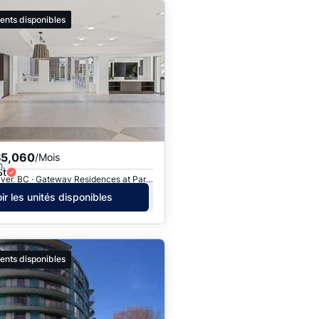
ents disponibles
$5,060
/Mois
h.
St
West Vancouver, BC · Gateway Residences at Park Royal
ir les unités disponibles
ents disponibles