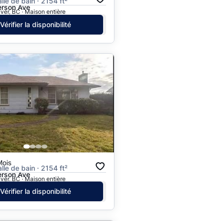
alle de bain · 2154 ft²
erson Ave
er, BC · Maison entière
Vérifier la disponibilité
Mois
alle de bain · 2154 ft²
erson Ave
er, BC · Maison entière
Vérifier la disponibilité