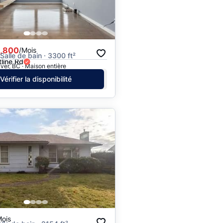
Prix - $$$ à $
Prix - $ à $$$
,800
/Mois
 Salle de bain · 3300 ft²
line Rd
er, BC · Maison entière
Vérifier la disponibilité
Mois