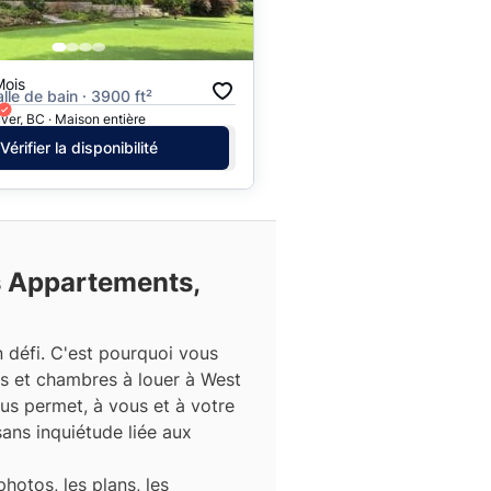
Mois
alle de bain · 3900 ft²
er, BC · Maison entière
Vérifier la disponibilité
s Appartements,
 défi. C'est pourquoi vous
s et chambres à louer à West
s permet, à vous et à votre
sans inquiétude liée aux
hotos, les plans, les