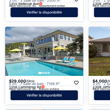
3 ch. · 3 Salle de bain · 2500 ft²
3 ch. · 2 S
1355 Bellevue Ave
2308 Jeff
West Vancouver, BC · Appartement entier
West Vancouv
Vérifier la disponibilité
$29,000
$4,000
/Mois
/
5 ch. · 7 Salle de bain · 7168 ft²
3 ch. · 2 S
1356 Cammeray Rd
2308 Jeff
West Vancouver, BC · Maison entière
West Vancouv
Vérifier la disponibilité