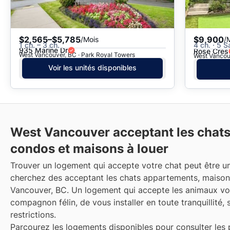
$2,565–$5,785
$9,900
/Mois
/
1 ch. – 3 ch.
4 ch. · 5 S
935 Marine Dr
Rose Cres
West Vancouver, BC · Park Royal Towers
West Vancouv
Voir les unités disponibles
West Vancouver acceptant les chat
condos et maisons à louer
Trouver un logement qui accepte votre chat peut être un
cherchez des acceptant les chats appartements, maison
Vancouver, BC. Un logement qui accepte les animaux vou
compagnon félin, de vous installer en toute tranquillité, 
restrictions.
Parcourez les logements disponibles pour consulter les p