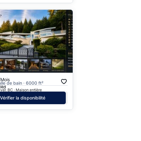
/Mois
alle de bain · 6000 ft²
 Rd
er, BC · Maison entière
Vérifier la disponibilité