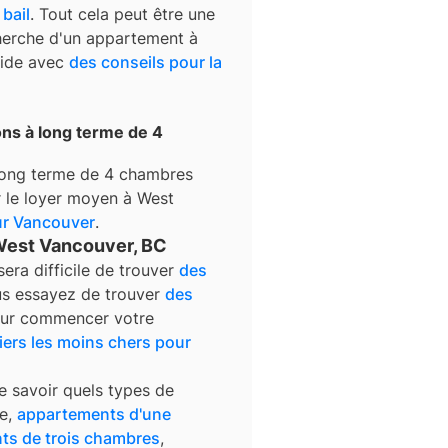
 bail
. Tout cela peut être une
cherche d'un appartement à
uide avec
des conseils pour la
ons à long terme de 4
 long terme de 4 chambres
ur le loyer moyen à
West
ur
Vancouver
.
 West Vancouver, BC
 sera difficile de trouver
des
us essayez de trouver
des
our commencer votre
iers les moins chers pour
e savoir quels types de
e,
appartements d'une
ts de trois chambres
,