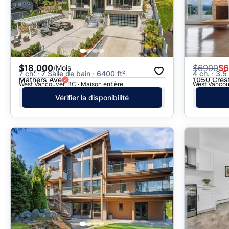
$18,000
$
6900
$6
/Mois
7 ch. · 7 Salle de bain · 6400 ft²
4 ch. · 3.5
Mathers Ave
1050 Crest
West Vancouver, BC · Maison entière
West Vancouv
Vérifier la disponibilité