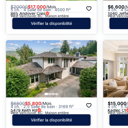
$
20000
$17,000
$6,600
/Mois
/
5 ch. · 4 Salle de bain · 4500 ft²
4 ch. · 4 S
865 Andover Cres
1040 Jeff
West Vancouver, BC · Maison entière
West Vancouv
Vérifier la disponibilité
$
6800
$5,800
$15,000
/Mois
4 ch. · 2.5 Salle de bain · 3169 ft²
4 ch. · 5 S
5479 Keith Rd
Kadlec Ct
West Vancouver, BC · Maison entière
West Vancouv
Vérifier la disponibilité