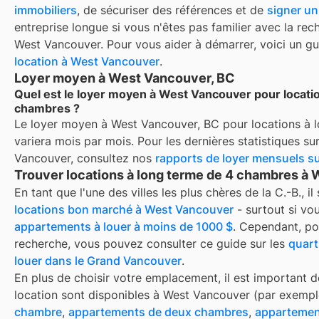
immobiliers
, de sécuriser des références et de
signer un
entreprise longue si vous n'êtes pas familier avec la re
West Vancouver
. Pour vous aider à démarrer, voici un g
location à
West Vancouver
.
Loyer moyen à West Vancouver, BC
Quel est le loyer moyen à West Vancouver pour locati
chambres ?
Le loyer moyen à
West Vancouver, BC
pour
locations à
variera mois par mois. Pour les dernières statistiques s
Vancouver
, consultez nos
rapports de loyer mensuels s
Trouver locations à long terme de 4 chambres à
En tant que l'une des villes les plus chères de la C.-B., il
locations bon marché à West Vancouver
- surtout si vo
appartements à louer à moins de 1000 $
. Cependant, p
recherche, vous pouvez consulter ce guide sur les
quart
louer dans le Grand Vancouver
.
En plus de choisir votre emplacement, il est important d
location sont disponibles à
West Vancouver
(par exempl
chambre
,
appartements de deux chambres
,
appartemen