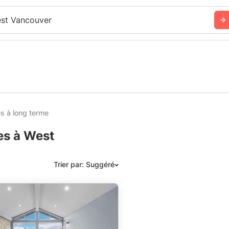
st Vancouver
 à long terme
es à West
Trier par: Suggéré
Suggéré
Date: les plus récents d’abord
Date: les plus anciens d’abord