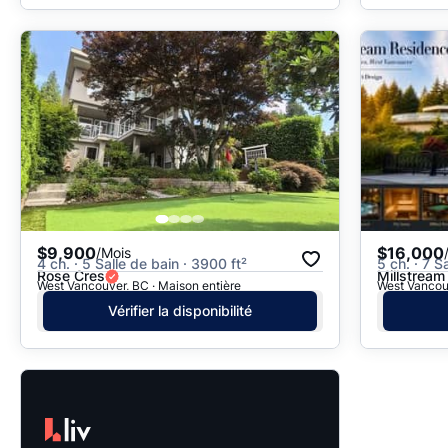
$9,900
$16,000
/Mois
4 ch. · 5 Salle de bain · 3900 ft²
5 ch. · 7 S
Rose Cres
Millstream
West Vancouver, BC · Maison entière
West Vancouv
Vérifier la disponibilité