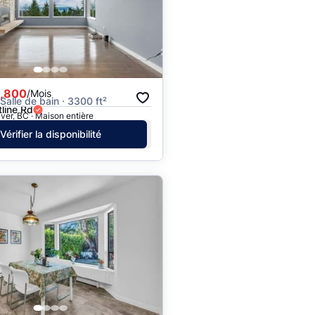
Prix - $$$ à $
Prix - $ à $$$
,800
/Mois
 Salle de bain · 3300 ft²
line Rd
er, BC · Maison entière
Vérifier la disponibilité