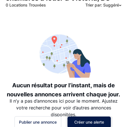
0 Locations Trouvées
Trier par: Suggéré
Suggéré
Date: les plus récents d’abord
Date: les plus anciens d’abord
Prix - $$$ à $
Prix - $ à $$$
Aucun résultat pour l’instant, mais de
nouvelles annonces arrivent chaque jour.
Il n’y a pas d’annonces ici pour le moment. Ajustez
votre recherche pour voir d’autres annonces
disponibles.
Publier une annonce
Créer une alerte