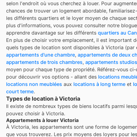
selon l'endroit où vous cherchez à louer. Pour augmente
chances de trouver un logement abordable, familiarisez
les différents quartiers et le loyer moyen de chaque sect
plus d'informations, vous pouvez consulter notre blogue
apprendre davantage sur les différents
quartiers au Ca
En plus de choisir votre emplacement, il est important d
quels types de location sont disponibles à
Victoria
(par 
appartements d'une chambre
,
appartements de deux c
appartements de trois chambres
,
appartements studio
moyen pour chaque type de propriété. Référez-vous ci
pour découvrir vos options - allant des
locations meubl
locations non meublées
aux
locations à long terme
et
l
court terme
.
Types de location à Victoria
Il existe de nombreux types de biens locatifs parmi lesq
pouvez choisir à
Victoria
.
Appartements à louer Victoria
À
Victoria
, les appartements sont une forme de logemen
que vous trouverez. Les prix moyens des loyers pour le