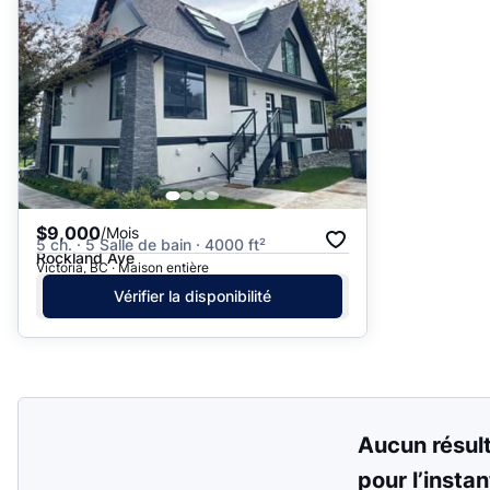
Suggéré
Date: les plus récents d’abord
Date: les plus anciens d’abord
Prix - $$$ à $
Prix - $ à $$$
$9,000
/Mois
5 ch. · 5 Salle de bain · 4000 ft²
Rockland Ave
Victoria, BC · Maison entière
Vérifier la disponibilité
Aucun résul
pour l’instan