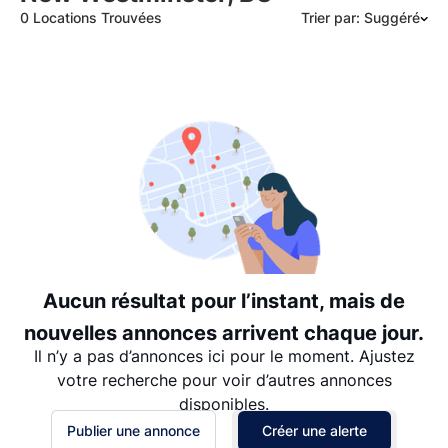
0 Locations Trouvées
Trier par: Suggéré
Suggéré
Date: les plus récents d’abord
Date: les plus anciens d’abord
Prix - $$$ à $
Prix - $ à $$$
Aucun résultat pour l’instant, mais de
nouvelles annonces arrivent chaque jour.
Il n’y a pas d’annonces ici pour le moment. Ajustez
votre recherche pour voir d’autres annonces
disponibles.
Publier une annonce
Créer une alerte