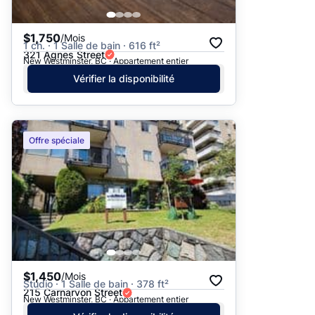
$1,750
/Mois
1 ch. · 1 Salle de bain · 616 ft²
321 Agnes Street
New Westminster, BC · Appartement entier
Vérifier la disponibilité
Offre spéciale
$1,450
/Mois
Studio · 1 Salle de bain · 378 ft²
215 Carnarvon Street
New Westminster, BC · Appartement entier