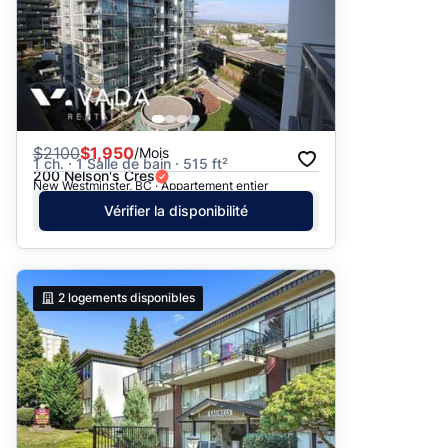
$
2100
$1,950
/Mois
1 ch. · 1 Salle de bain · 515 ft²
200 Nelson's Cres
New Westminster, BC · Appartement entier
Vérifier la disponibilité
2
logements disponibles