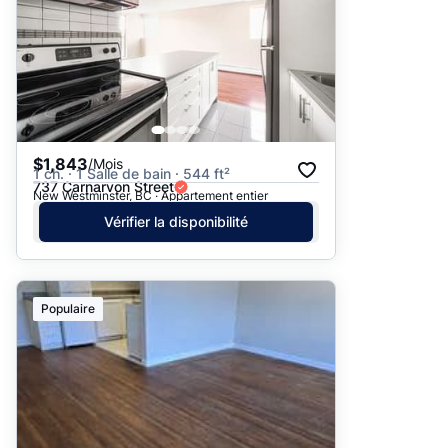
$1,843
/Mois
1 ch. · 1 Salle de bain · 544 ft²
737 Carnarvon Street
New Westminster, BC · Appartement entier
Vérifier la disponibilité
Populaire