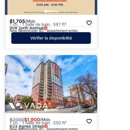
$1,705
/Mois
1 ch. · 1 Salle de bain · 597 ft²
908 Sixth Avenue
New Westminster, BC · Appartement entier
Vérifier la disponibilité
$
2000
$1,900
/Mois
1 ch. · 1 Salle de bain · 550 ft²
833 Agnes Street
New Westminster, BC · Appartement entier