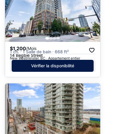
$1,200
/Mois
1 ch. · 1 Salle de bain · 668 ft²
14 Begbie Street
New Westminster, BC · Appartement entier
Vérifier la disponibilité