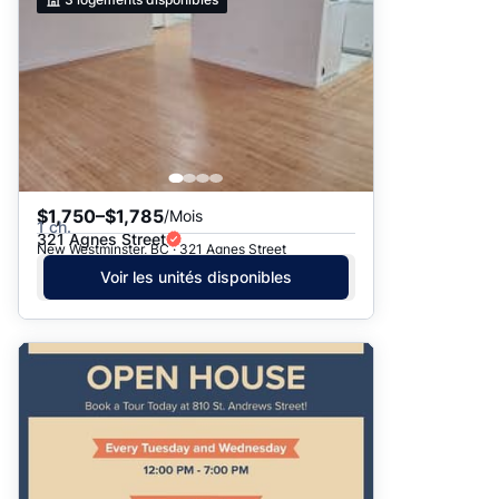
$1,750–$1,785
/Mois
1 ch.
321 Agnes Street
New Westminster, BC · 321 Agnes Street
Voir les unités disponibles