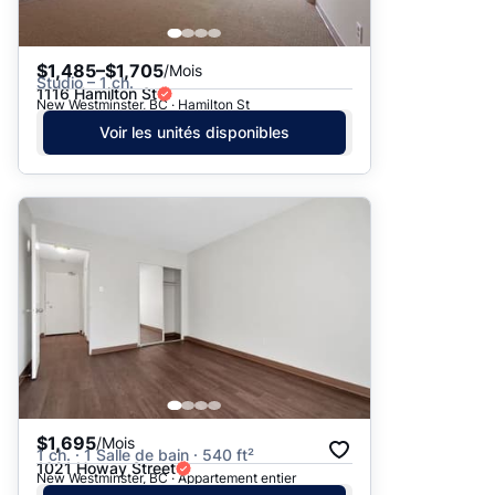
$1,485–$1,705
/Mois
Studio – 1 ch.
1116 Hamilton St
New Westminster, BC · Hamilton St
Voir les unités disponibles
$1,695
/Mois
1 ch. · 1 Salle de bain · 540 ft²
1021 Howay Street
New Westminster, BC · Appartement entier