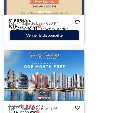
$1,695
/Mois
1 ch. · 1 Salle de bain · 680 ft²
101 Royal Avenue
New Westminster, BC · Appartement entier
Vérifier la disponibilité
$
1939
$1,899
/Mois
1 ch. · 1 Salle de bain · 591 ft²
720 Queens Ave