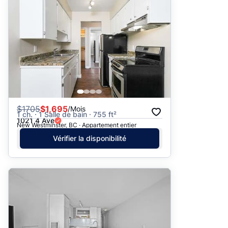
$
1705
$1,695
/Mois
1 ch. · 1 Salle de bain · 755 ft²
1021 4 Ave
New Westminster, BC · Appartement entier
Vérifier la disponibilité