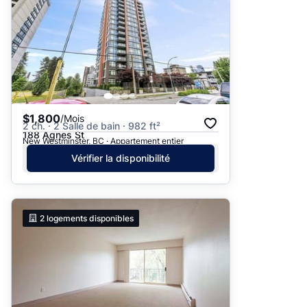
$1,800
/Mois
2 ch. · 2 Salle de bain · 982 ft²
188 Agnes St
New Westminster, BC · Appartement entier
Vérifier la disponibilité
2
logements disponibles