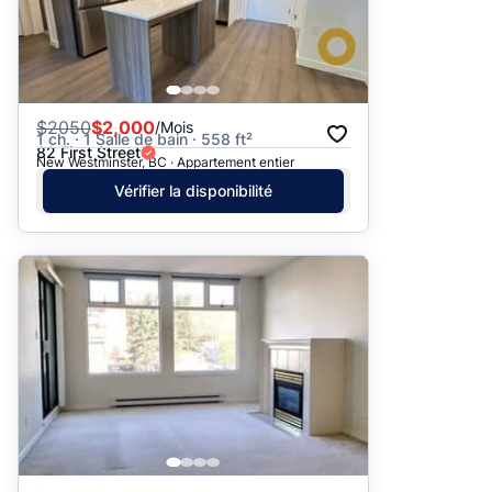
$
2050
$2,000
/Mois
1 ch. · 1 Salle de bain · 558 ft²
82 First Street
New Westminster, BC · Appartement entier
Vérifier la disponibilité