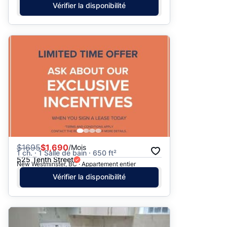
Vérifier la disponibilité
$
1695
$1,690
/Mois
1 ch. · 1 Salle de bain · 650 ft²
525 Tenth Street
New Westminster, BC · Appartement entier
Vérifier la disponibilité