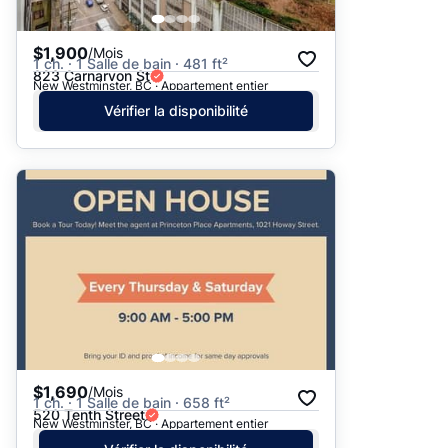
$1,900
/Mois
1 ch. · 1 Salle de bain · 481 ft²
823 Carnarvon St
New Westminster, BC · Appartement entier
Vérifier la disponibilité
$1,690
/Mois
1 ch. · 1 Salle de bain · 658 ft²
520 Tenth Street
New Westminster, BC · Appartement entier