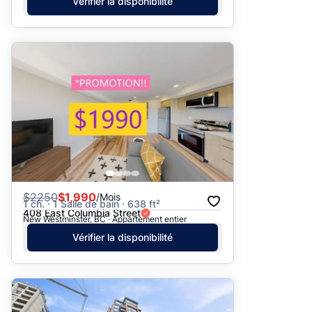
Vérifier la disponibilité
$
2250
$1,990
/Mois
1 ch. · 1 Salle de bain · 638 ft²
408 East Columbia Street
New Westminster, BC · Appartement entier
Vérifier la disponibilité