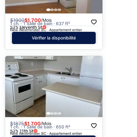
$
1900
$1,700
/Mois
1 ch. · 1 Salle de bain · 637 ft²
525 Eleventh St
New Westminster, BC · Appartement entier
Vérifier la disponibilité
$
1875
$1,700
/Mois
1 ch. · 1 Salle de bain · 650 ft²
525 11th St
New Westminster, BC · Appartement entier