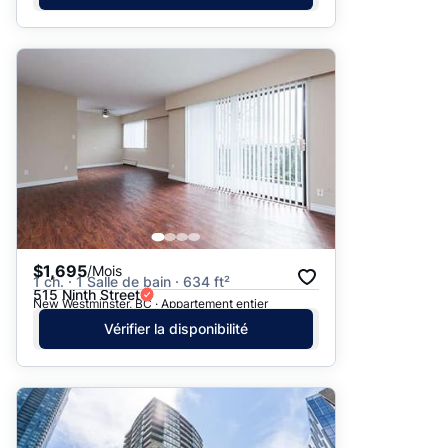
$1,695
/Mois
1 ch. · 1 Salle de bain · 634 ft²
515 Ninth Street
New Westminster, BC · Appartement entier
Vérifier la disponibilité