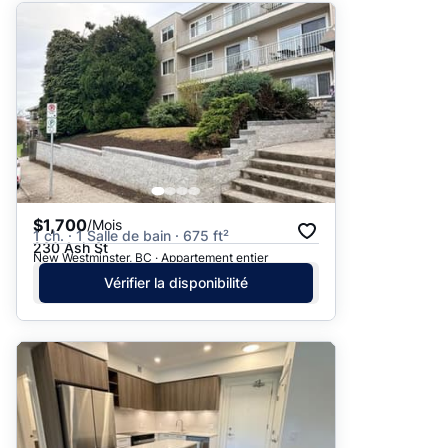
$1,700
/Mois
1 ch. · 1 Salle de bain · 675 ft²
230 Ash St
New Westminster, BC · Appartement entier
Vérifier la disponibilité