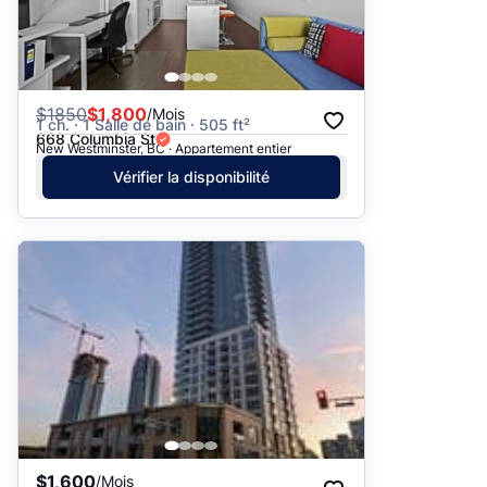
$
1850
$1,800
/Mois
1 ch. · 1 Salle de bain · 505 ft²
668 Columbia St
New Westminster, BC · Appartement entier
Vérifier la disponibilité
$1,600
/Mois