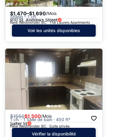
$1,470–$1,690
/Mois
Studio – 1 ch.
910 St. Andrews Street
New Westminster, BC · The Laurels Apartments
Voir les unités disponibles
$
1550
$1,500
/Mois
1 ch. · 1 Salle de bain · 450 ft²
Salter St
New Westminster, BC · Suite privée
Vérifier la disponibilité