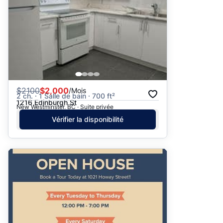
$
2100
$2,000
/Mois
2 ch. · 1 Salle de bain · 700 ft²
1216 Edinburgh St
New Westminster, BC · Suite privée
Vérifier la disponibilité