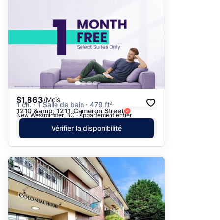
$1,863
/Mois
1 ch. · 1 Salle de bain · 479 ft²
1210 &amp; 1211 Cameron Street
New Westminster, BC · Appartement entier
Vérifier la disponibilité