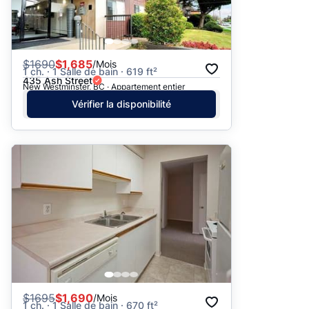
$
1690
$1,685
/Mois
1 ch. · 1 Salle de bain · 619 ft²
435 Ash Street
New Westminster, BC · Appartement entier
Vérifier la disponibilité
$
1695
$1,690
/Mois
1 ch. · 1 Salle de bain · 670 ft²