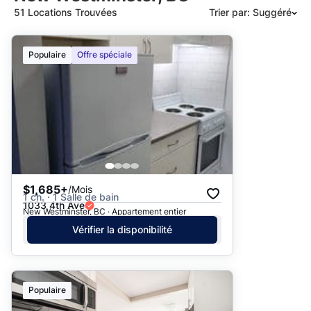
51 Locations Trouvées
Trier par: Suggéré
Suggéré
Populaire
Offre spéciale
Date: les plus récents d’abord
Date: les plus anciens d’abord
Prix - $$$ à $
Prix - $ à $$$
$1,685+
/Mois
1 ch. · 1 Salle de bain
1033 4th Ave
New Westminster, BC · Appartement entier
Vérifier la disponibilité
Populaire