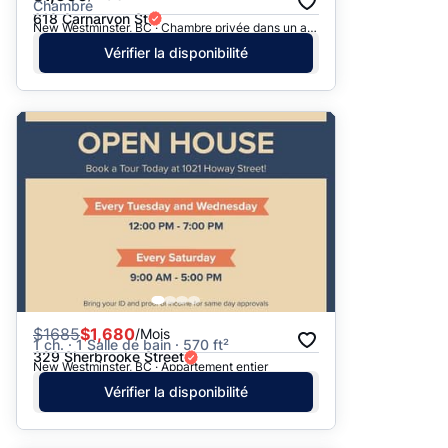
Chambre
618 Carnarvon St
New Westminster, BC · Chambre privée dans un appartement
Vérifier la disponibilité
$
1685
$1,680
/Mois
1 ch. · 1 Salle de bain · 570 ft²
329 Sherbrooke Street
New Westminster, BC · Appartement entier
Vérifier la disponibilité