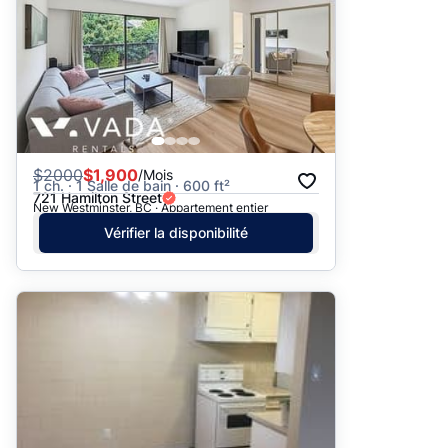
$
2000
$1,900
/Mois
1 ch. · 1 Salle de bain · 600 ft²
721 Hamilton Street
New Westminster, BC · Appartement entier
Vérifier la disponibilité