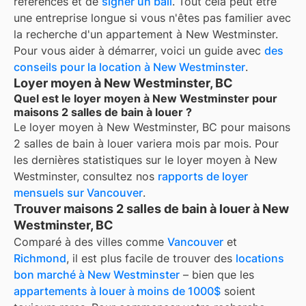
références et de
signer un bail
. Tout cela peut être
une entreprise longue si vous n'êtes pas familier avec
la recherche d'un appartement à
New Westminster
.
Pour vous aider à démarrer, voici un guide avec
des
conseils pour la location à
New Westminster
.
Loyer moyen à New Westminster, BC
Quel est le loyer moyen à New Westminster pour
maisons 2 salles de bain à louer ?
Le loyer moyen à
New Westminster, BC
pour
maisons
2 salles de bain à louer
variera mois par mois. Pour
les dernières statistiques sur le loyer moyen à
New
Westminster
, consultez nos
rapports de loyer
mensuels sur
Vancouver
.
Trouver maisons 2 salles de bain à louer à New
Westminster, BC
Comparé à des villes comme
Vancouver
et
Richmond
, il est plus facile de trouver des
locations
bon marché à New Westminster
– bien que les
appartements à louer à moins de 1000$
soient