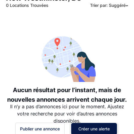
0 Locations Trouvées
Trier par: Suggéré
Suggéré
Date: les plus récents d’abord
Date: les plus anciens d’abord
Prix - $$$ à $
Prix - $ à $$$
Aucun résultat pour l’instant, mais de
nouvelles annonces arrivent chaque jour.
Il n’y a pas d’annonces ici pour le moment. Ajustez
votre recherche pour voir d’autres annonces
disponibles.
Publier une annonce
Créer une alerte