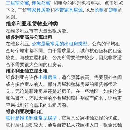
三居室公寓
,
迷你公寓
) 和租金的区别也很重要。点击浏览
下文, 了解
带家具房源
和
不带家具房源
, 以及
长租
和
短租
的
区别。
维多利亚租赁物业种类
在
维多利亚
市有大量出租房源。
维多利亚高层公寓出租
在
维多利亚
,
公寓是最常见的出租房类型
。公寓的平均租
金每个城市都不同。由于需求量大，城市核心坐标的租金
较贵。与独立屋相比，公寓所需要维护较少，因此非常适
合不需要很大空间的租房者。
维多利亚独立屋出租
维多利亚有许多
出租房屋
，适合预算较高、需要额外空间
或有多位室友的人。部分房屋和整栋房屋的租赁都很常
见，无论是新建房屋还是老房子。在一些地区，如多伦多
和温哥华，还以大量的小巷屋和联排别墅而闻名，让您更
容易找到符合需求的出租房源。
维多利亚联排出租
联排是维多利亚常见房型
，它兼具公寓和独立屋的优点。
联排居住面积较大，通常自带私人花园和入口，租金比独