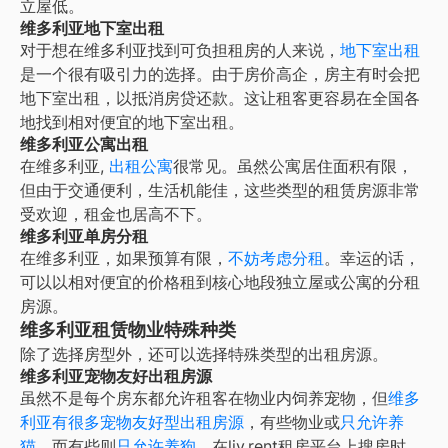
立屋低。
维多利亚地下室出租
对于想在维多利亚找到可负担租房的人来说，
地下室出租
是一个很有吸引力的选择。由于房价高企，房主有时会把
地下室出租，以抵消房贷还款。这让租客更容易在全国各
地找到相对便宜的地下室出租。
维多利亚公寓出租
在
维多利亚
,
出租公寓
很常见。虽然公寓居住面积有限，
但由于交通便利，生活机能佳，这些类型的租赁房源非常
受欢迎，租金也居高不下。
维多利亚单房分租
在
维多利亚
，如果预算有限，
不妨考虑分租
。幸运的话，
可以以相对便宜的价格租到核心地段独立屋或公寓的分租
房源。
维多利亚租赁物业特殊种类
除了选择房型外，还可以选择特殊类型的出租房源。
维多利亚宠物友好出租房源
虽然不是每个房东都允许租客在物业内饲养宠物，但
维多
利亚
有很多宠物友好型出租房源
，有些物业或
只允许养
猫
，而有些则
只允许养狗
。在liv.rent租房平台上搜房时，