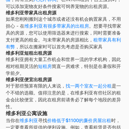
可以添加宠物友好条件搜索可饲养宠物的出租房源。
维多利亚带家具出租房源
如果您刚刚搬到这个城市或者还没有机会购置家具，不用
担心 - 在
维多利亚
有很多带家具的出租房
。想要寻找带家
具的房源，您可以使用筛选器来进行搜索，同时需要准备
支付更高的租金。与未带家具的房源相比，
租带家具有利
有弊
，所以在搬家时可以首先考虑是否购买家具
维多利亚短租出租房源
维多利亚
拥有大量工作机会和世界一流的学术机构，因此
相对租期灵活的
短租房
简直一房难求，特别是在暑假和开
学前夕。
维多利亚便宜出租房源
对于那些预算有限的人来说，
找一两个室友一起分租
是一
个不错的选额。值得注意的是，在
维多利亚
有些社区的租
金会比较便宜，因此在租房前请务必了解每个地段的差异
性。
维多利亚公寓设施
当你在
维多利亚
寻找
价格低于$1100的廉价房屋出租
时，
一定要查看所提供的便利设施。例如，查看租赁是否包括