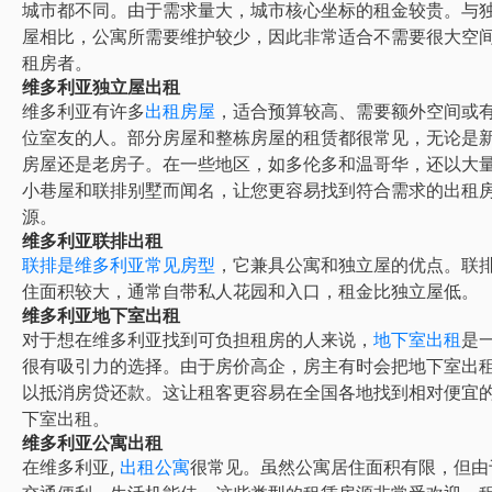
城市都不同。由于需求量大，城市核心坐标的租金较贵。与
屋相比，公寓所需要维护较少，因此非常适合不需要很大空
租房者。
维多利亚独立屋出租
维多利亚有许多
出租房屋
，适合预算较高、需要额外空间或
位室友的人。部分房屋和整栋房屋的租赁都很常见，无论是
房屋还是老房子。在一些地区，如多伦多和温哥华，还以大
小巷屋和联排别墅而闻名，让您更容易找到符合需求的出租
源。
维多利亚联排出租
联排是维多利亚常见房型
，它兼具公寓和独立屋的优点。联
住面积较大，通常自带私人花园和入口，租金比独立屋低。
维多利亚地下室出租
对于想在维多利亚找到可负担租房的人来说，
地下室出租
是
很有吸引力的选择。由于房价高企，房主有时会把地下室出
以抵消房贷还款。这让租客更容易在全国各地找到相对便宜
下室出租。
维多利亚公寓出租
在
维多利亚
,
出租公寓
很常见。虽然公寓居住面积有限，但由