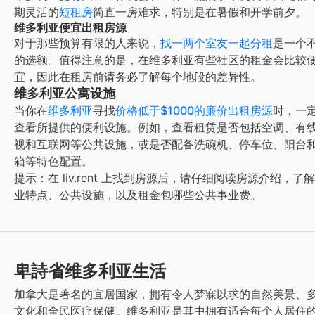
期灵活的
短租房
简直一房难求，特别是在暑假和开学前夕。
维多利亚便宜出租房源
对于那些预算有限的人来说，
找一两个室友一起分租
是一个
的选额。值得注意的是，在
维多利亚
有些社区的租金会比较
宜，因此在租房前请务必了解每个地段的差异性。
维多利亚公寓设施
当你在
维多利亚
寻找
价格低于$1000的廉价出租房源
时，一
查看所提供的便利设施。例如，查看租赁是否包括空调、有
视和互联网等公共设施，或是否配备洗碗机、停车位、阳台
箱等特色配置。
提示：在 liv.rent 上找到房源后，请仔细阅读房源介绍，了
业特点、公共设施，以及租金包哪些公共事业费。
卑詩省维多利亚生活
加拿大是著名的宜居国家，拥有令人梦寐以求的自然美景、
文化和全民医疗保健。
维多利亚
是其中拥有适合每个人居住