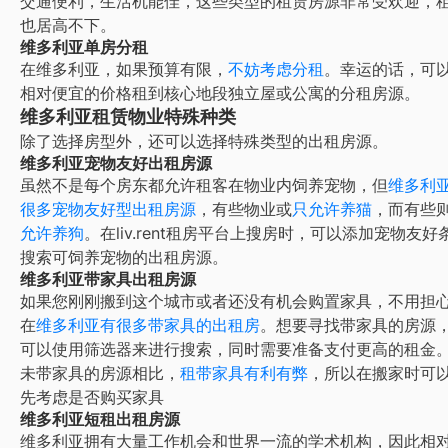
交通便利，生活机能佳，这些类型的租赁房源非常受欢迎，
也居高不下。
维多利亚单房分租
在
维多利亚
，如果预算有限，
不妨考虑分租
。幸运的话，可
相对便宜的价格租到核心地段独立屋或公寓的分租房源。
维多利亚租赁物业特殊种类
除了选择房型外，还可以选择特殊类型的出租房源。
维多利亚宠物友好出租房源
虽然不是每个房东都允许租客在物业内饲养宠物，但
维多利
很多宠物友好型出租房源
，有些物业或
只允许养猫
，而有些
允许养狗
。在liv.rent租房平台上搜房时，可以添加宠物友好
搜索可饲养宠物的出租房源。
维多利亚带家具出租房源
如果您刚刚搬到这个城市或者还没有机会购置家具，不用担心
在
维多利亚
有很多带家具的出租房
。想要寻找带家具的房源
可以使用筛选器来进行搜索，同时需要准备支付更高的租金
未带家具的房源相比，
租带家具有利有弊
，所以在搬家时可
先考虑是否购买家具
维多利亚短租出租房源
维多利亚
拥有大量工作机会和世界一流的学术机构，因此相