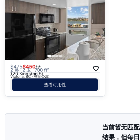
推荐
日期: 最新日期在前
日期: 过往日期在前
价格 - $$$ 到 $
价格 - $ 到 $$$
$
475
$450
/天
2 卧 · 2 卫 · 700 ft²
120 Kingston St
Victoria, BC · 整间公寓
查看可用性
当前暂无匹配
结果，但每日