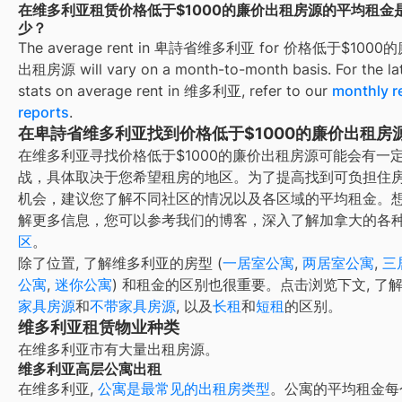
在维多利亚租赁价格低于$1000的廉价出租房源的平均租金
少？
The average rent in
卑詩省维多利亚
for
价格低于$1000
出租房源
will vary on a month-to-month basis. For the la
stats on average rent in
维多利亚
, refer to our
monthly r
reports
.
在卑詩省维多利亚找到价格低于$1000的廉价出租房
在维多利亚寻找价格低于$1000的廉价出租房源可能会有一
战，具体取决于您希望租房的地区。为了提高找到可负担住
机会，建议您了解不同社区的情况以及各区域的平均租金。
解更多信息，您可以参考我们的博客，深入了解加拿大的各
区
。
除了位置, 了解
维多利亚
的房型 (
一居室公寓
,
两居室公寓
,
三
公寓
,
迷你公寓
) 和租金的区别也很重要。点击浏览下文, 了
家具房源
和
不带家具房源
, 以及
长租
和
短租
的区别。
维多利亚租赁物业种类
在
维多利亚
市有大量出租房源。
维多利亚高层公寓出租
在
维多利亚
,
公寓是最常见的出租房类型
。公寓的平均租金每