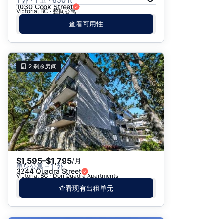
1 卧 · 1 卫 · 650 ft²
1030 Cook Street
Victoria, BC · 整间公寓
查看可用性
2
剩余房间
$1,595–$1,795
/月
单身公寓 – 1 卧
3244 Quadra Street
Victoria, BC · Don Quadra Apartments
查看现有出租单元