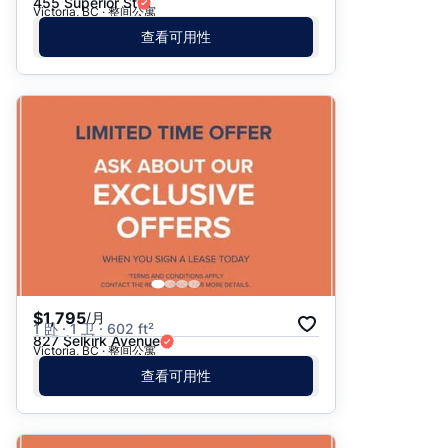
455 Superior St
Victoria, BC · 整间公寓
查看可用性
$1,795
/月
1 卧 · 1 卫 · 602 ft²
827 Selkirk Avenue
Victoria, BC · 整间公寓
查看可用性