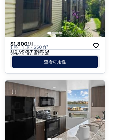
$1,800
/月
1 卧 · 1 卫 · 550 ft²
115 Government St
Victoria, BC · 整间公寓
查看可用性