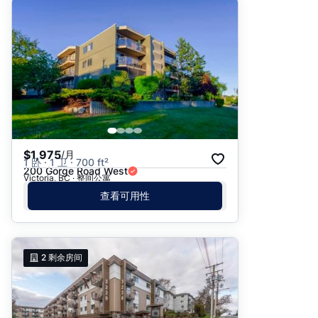
$1,975
/月
1 卧 · 1 卫 · 700 ft²
200 Gorge Road West
Victoria, BC · 整间公寓
查看可用性
2
剩余房间