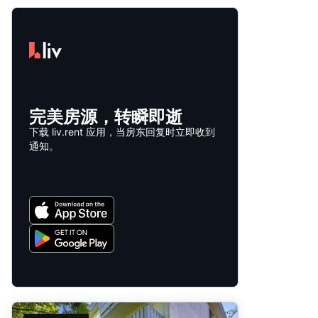
完美房源，转瞬即逝
下载 liv.rent 应用，当房东回复时立即收到
通知。