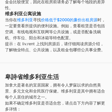
金会比较便宜，因此在租房前请务必了解每个地段的差异
性。
维多利亚公寓设施
当你在
维多利亚
寻找
价格低于$2000的廉价出租房源
时，
一定要查看所提供的便利设施。例如，查看租赁是否包括
空调、有线电视和互联网等公共设施，或是否配备洗碗
机、停车位、阳台和冰箱等特色配置。
提示：在 liv.rent 上找到房源后，请仔细阅读房源介绍，
了解物业特点、公共设施，以及租金包哪些公共事业费。
卑詩省维多利亚生活
加拿大是著名的宜居国家，拥有令人梦寐以求的自然美
景、多元文化和全民医疗保健。
维多利亚
是其中拥有适合
每个人居住的城市之一。
如果不确定
维多利亚
是否适合您，请点击下方内容了解更
多详情：