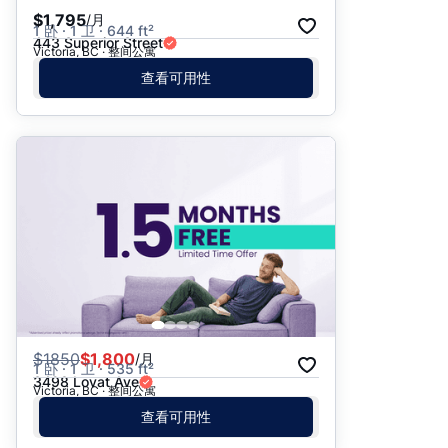
$1,795
/月
1 卧 · 1 卫 · 644 ft²
443 Superior Street
Victoria, BC · 整间公寓
查看可用性
$
1850
$1,800
/月
1 卧 · 1 卫 · 535 ft²
3498 Lovat Ave
Victoria, BC · 整间公寓
查看可用性