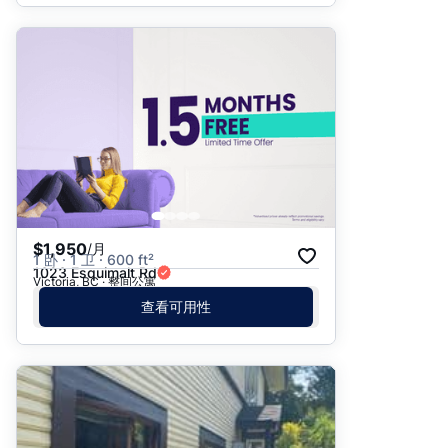
$1,950
/月
1 卧 · 1 卫 · 600 ft²
1023 Esquimalt Rd
Victoria, BC · 整间公寓
查看可用性