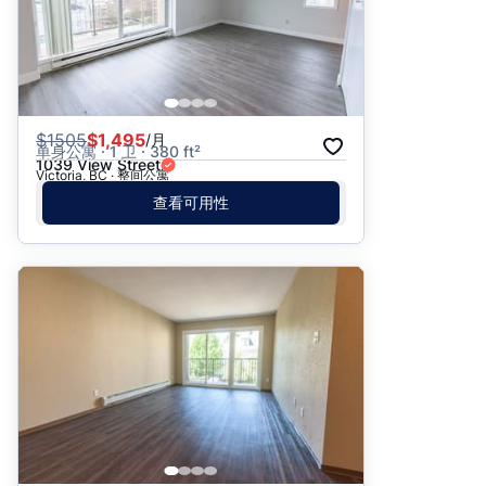
$
1505
$1,495
/月
单身公寓 · 1 卫 · 380 ft²
1039 View Street
Victoria, BC · 整间公寓
查看可用性