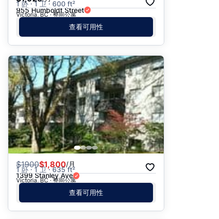
1 卧 · 1 卫 · 600 ft²
955 Humboldt Street
Victoria, BC · 整间公寓
查看可用性
$
1900
$1,800
/月
1 卧 · 1 卫 · 635 ft²
1399 Stanley Ave
Victoria, BC · 整间公寓
查看可用性