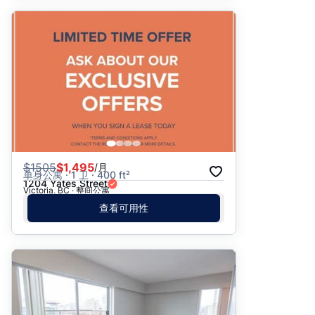
$
1505
$1,495
/月
单身公寓 · 1 卫 · 400 ft²
1204 Yates Street
Victoria, BC · 整间公寓
查看可用性