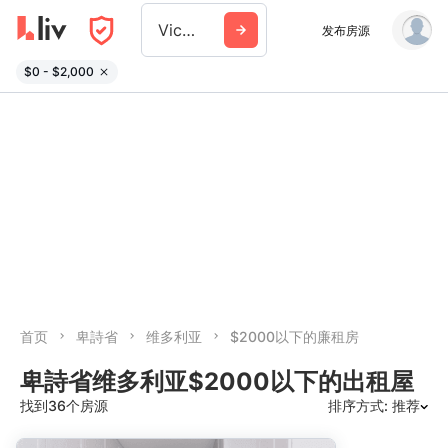
Victoria
发布房源
$0 - $2,000
首页
卑詩省
维多利亚
$2000以下的廉租房
卑詩省维多利亚$2000以下的出租屋
找到36个房源
排序方式: 推荐