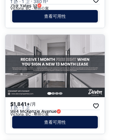
1 卧 · 1 卫 · 380 ft²
759 Yates St
Victoria, BC · 整间公寓
查看可用性
$1,841+
/月
1 卧 · 1 卫
984 McKenzie Avenue
Victoria, BC · 整间公寓
查看可用性