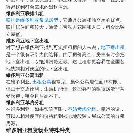
容易找到符合需求的出租房源。
维多利亚联排出租
联排是维多利亚常见房型
，它兼具公寓和独立屋的优点。
联排居住面积较大，通常自带私人花园和入口，租金比独
立屋低。
维多利亚地下室出租
对于想在维多利亚找到可负担租房的人来说，
地下室出租
是一个很有吸引力的选择。由于房价高企，房主有时会把
地下室出租，以抵消房贷还款。这让租客更容易在全国各
地找到相对便宜的地下室出租。
维多利亚公寓出租
在
维多利亚
,
出租公寓
很常见。虽然公寓居住面积有限，
但由于交通便利，生活机能佳，这些类型的租赁房源非常
受欢迎，租金也居高不下。
维多利亚单房分租
在
维多利亚
，如果预算有限，
不妨考虑分租
。幸运的话，
可以以相对便宜的价格租到核心地段独立屋或公寓的分租
房源。
维多利亚租赁物业特殊种类