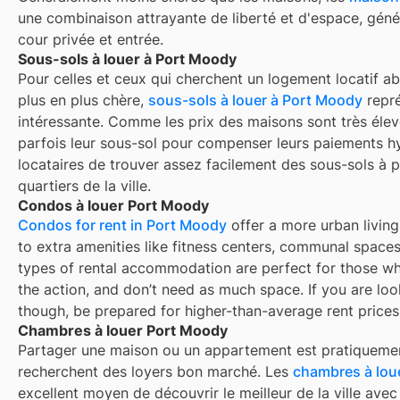
une combinaison attrayante de liberté et d'espace, gén
cour privée et entrée.
Sous-sols à louer à Port Moody
Pour celles et ceux qui cherchent un logement locatif ab
plus en plus chère,
sous-sols à louer à Port Moody
repré
intéressante. Comme les prix des maisons sont très élevé
parfois leur sous-sol pour compenser leurs paiements h
locataires de trouver assez facilement des sous-sols à p
quartiers de la ville.
Condos à louer Port Moody
Condos for rent in Port Moody
offer a more urban living
to extra amenities like fitness centers, communal spaces
types of rental accommodation are perfect for those who
the action, and don’t need as much space. If you are look
though, be prepared for higher-than-average rent prices
Chambres à louer Port Moody
Partager une maison ou un appartement est pratiquemen
recherchent des loyers bon marché. Les
chambres à lou
excellent moyen de découvrir le meilleur de la ville ave