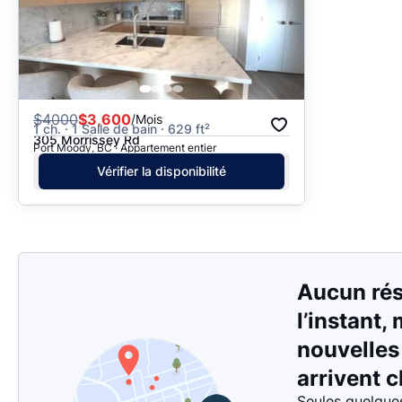
$
4000
$3,600
/Mois
1 ch. · 1 Salle de bain · 629 ft²
305 Morrissey Rd
Port Moody, BC · Appartement entier
Vérifier la disponibilité
Aucun rés
l’instant,
nouvelle
arrivent c
Seules quelque