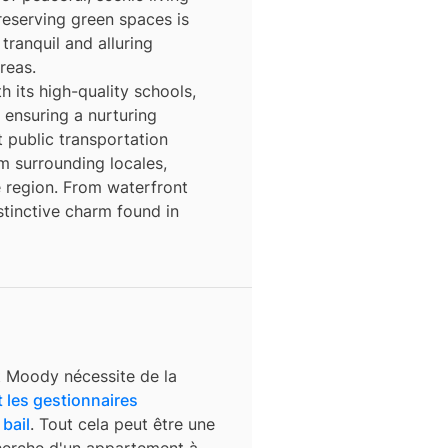
reserving green spaces is
tranquil and alluring
reas.
 its high-quality schools,
 ensuring a nurturing
t public transportation
m surrounding locales,
e region. From waterfront
stinctive charm found in
t Moody
nécessite de la
t les gestionnaires
 bail
. Tout cela peut être une
cherche d'un appartement à