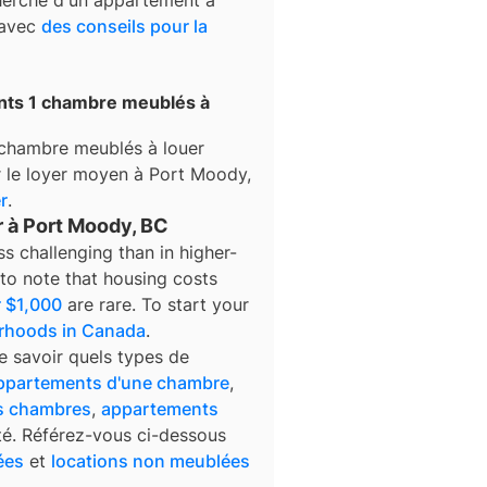
 avec
des conseils pour la
nts 1 chambre meublés à
chambre meublés à louer
ur le loyer moyen à
Port Moody
,
r
.
 à Port Moody, BC
s challenging than in higher-
t to note that housing costs
r $1,000
are rare. To start your
rhoods in Canada
.
e savoir quels types de
ppartements d'une chambre
,
is chambres
,
appartements
té. Référez-vous ci-dessous
ées
et
locations non meublées