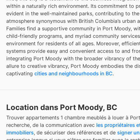
within a naturally rich environment. Its commitment to p
evident in the well-maintained parks, contributing to the 
atmosphere synonymous with British Columbia’s urban a
Families find a supportive community in Port Moody, with
child-friendly programs, and myriad community services
environment for residents of all ages. Moreover, efficien
systems provide easy and convenient access to and fro
integrating Port Moody with the broader vibrancy of th
allure to creative vibrancy, Port Moody embodies the di
captivating
cities and neighbourhoods in BC
.
Location dans Port Moody, BC
Trouver
appartements 1 chambre meublés à louer
à
Por
recherche, de la communication avec
les propriétaires e
immobiliers
, de sécuriser des références et de
signer un
entreprise longue si vous n'êtes pas familier avec la re