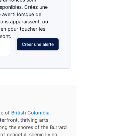
isponibles. Créez une
e averti lorsque de
ions apparaissent, ou
ien pour toucher les
mont.
Créer une alerte
pe of
British Columbia
,
erfront, thriving arts
ong the shores of the Burrard
 of peaceful, scenic living