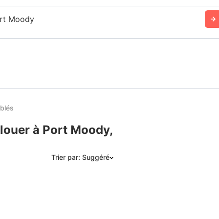
rt Moody
blés
louer à Port Moody,
Trier par: Suggéré
Suggéré
Date: les plus récents d’abord
Date: les plus anciens d’abord