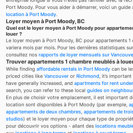
Port Moody
. Pour vous aider à démarrer, voici un guide
location à
Port Moody
.
Loyer moyen à Port Moody, BC
Quel est le loyer moyen à Port Moody pour apparteme
louer ?
Le loyer moyen à
Port Moody, BC
pour
appartements 1 
variera mois par mois. Pour les dernières statistiques s
consultez nos
rapports de loyer mensuels sur
Vancouve
Trouver appartements 1 chambre meublés à louer
While finding
affordable rentals in Port Moody
can be les
priced cities like
Vancouver
or
Richmond
, it’s importan
have generally increased, and
apartments for rent unde
search, you can refer to these local
guides on neighbou
En plus de choisir votre emplacement, il est important d
location sont disponibles à
Port Moody
(par exemple,
a
appartements de deux chambres
,
appartements de tro
studios
) et le loyer moyen pour chaque type de proprié
pour découvrir vos options - allant des
locations meubl
aux
locations à long terme
et
locations à court terme
.