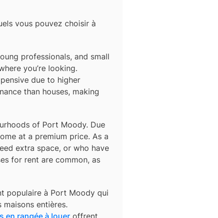
uels vous pouvez choisir à
oung professionals, and small
where you’re looking.
xpensive due to higher
enance than houses, making
urhoods of Port Moody. Due
 come at a premium price. As a
, need extra space, or who have
ses for rent are common, as
t populaire à
Port Moody
qui
 maisons entières.
 en rangée à louer
offrent