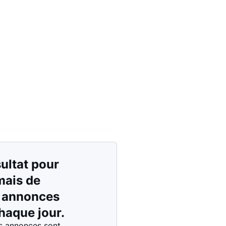
Prix - $$$ à $
Prix - $ à $$$
ultat pour
 mais de
s annonces
haque jour.
s annonces sont