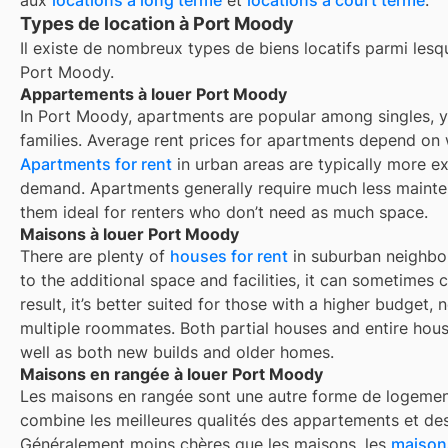
Types de location à Port Moody
Il existe de nombreux types de biens locatifs parmi lesq
Port Moody
.
Appartements à louer Port Moody
In Port Moody, apartments are popular among singles, y
families. Average rent prices for apartments depend on 
Apartments for rent
in urban areas are typically more e
demand. Apartments generally require much less maint
them ideal for renters who don’t need as much space.
Maisons à louer Port Moody
There are plenty of
houses for rent
in suburban neighbo
to the additional space and facilities, it can sometimes
result, it’s better suited for those with a higher budget
multiple roommates. Both partial houses and entire hou
well as both new builds and older homes.
Maisons en rangée à louer Port Moody
Les maisons en rangée sont une autre forme de logemen
combine les meilleures qualités des appartements et des
Généralement moins chères que les maisons, les
maisons