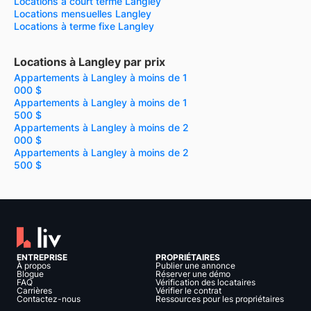
Locations à court terme Langley
Locations mensuelles Langley
Locations à terme fixe Langley
Locations à Langley par prix
Appartements à Langley à moins de 1
000 $
Appartements à Langley à moins de 1
500 $
Appartements à Langley à moins de 2
000 $
Appartements à Langley à moins de 2
500 $
ENTREPRISE
PROPRIÉTAIRES
À propos
Publier une annonce
Blogue
Réserver une démo
FAQ
Vérification des locataires
Carrières
Vérifier le contrat
Contactez-nous
Ressources pour les propriétaires