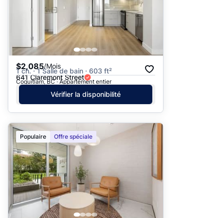
$2,085
/Mois
1 ch. · 1 Salle de bain · 603 ft²
641 Claremont Street
Coquitlam, BC · Appartement entier
Vérifier la disponibilité
Populaire
Offre spéciale