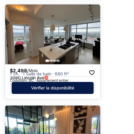
$2,498
/Mois
1 ch. · 1 Salle de bain · 680 ft²
3080 Lincoln Ave
Coquitlam, BC · Appartement entier
Vérifier la disponibilité