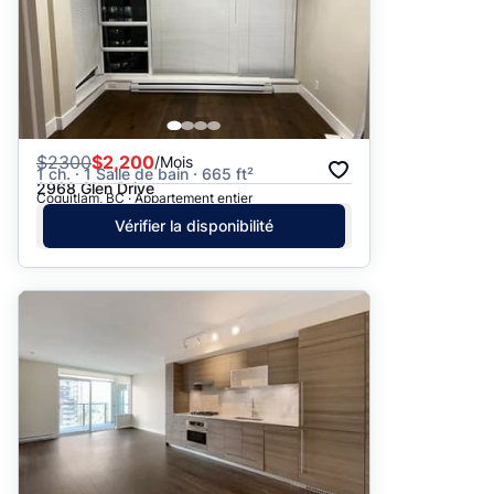
$
2300
$2,200
/Mois
1 ch. · 1 Salle de bain · 665 ft²
2968 Glen Drive
Coquitlam, BC · Appartement entier
Vérifier la disponibilité