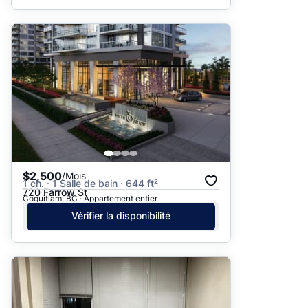
$2,500
/Mois
1 ch. · 1 Salle de bain · 644 ft²
720 Farrow St
Coquitlam, BC · Appartement entier
Vérifier la disponibilité