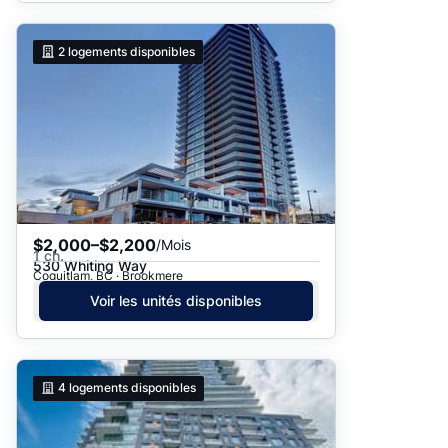
2
logements disponibles
$2,000–$2,200
/Mois
1 ch.
530 Whiting Way
Coquitlam, BC · Brookmere
Voir les unités disponibles
4
logements disponibles