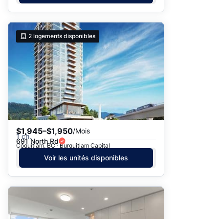
2
logements disponibles
$1,945–$1,950
/Mois
1 ch.
691 North Rd
Coquitlam, BC · Burquitlam Capital
Voir les unités disponibles