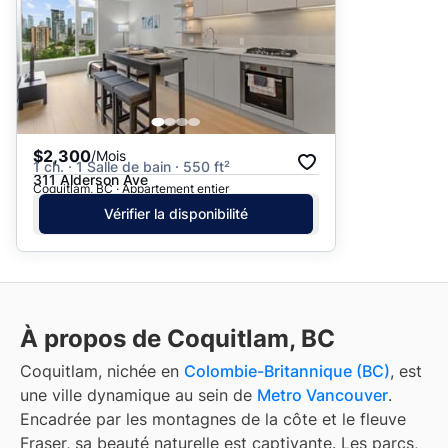
$2,300
/Mois
1 ch. · 1 Salle de bain · 550 ft²
311 Alderson Ave
Coquitlam, BC · Appartement entier
Vérifier la disponibilité
À propos de Coquitlam, BC
Coquitlam, nichée en
Colombie-Britannique (BC)
, est
une ville dynamique au sein de
Metro Vancouver
.
Encadrée par les montagnes de la côte et le fleuve
Fraser, sa beauté naturelle est captivante. Les parcs,