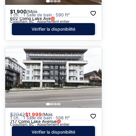
$1,900
/Mois
1 ch. · 1 Salle de bain · 590 ft²
602 Como Lake Ave
Coquitlam, BC · Appartement entier
Vérifier la disponibilité
$
2042
$1,999
/Mois
1 ch. · 1 Salle de bain · 506 ft²
717 Como Lake Avenue
Coquitlam, BC · Appartement entier
Vérifier la disponibilité