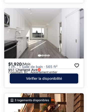
$1,920
/Mois
1 ch. · 1 Salle de bain · 565 ft²
951 Charland Ave
Coquitlam, BC · Appartement entier
Vérifier la disponibilité
3
logements disponibles