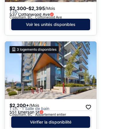
$2,300–$2,395
/Mois
1 ch.
537 Cottonwood Ave
Coquitlam, BC · Cottonwood Ave
Voir les unités disponibles
3
logements disponibles
$2,200+
/Mois
1 ch. · 1 Salle de bain
551 Emerson St
Coquitlam, BC · Appartement entier
Vérifier la disponibilité