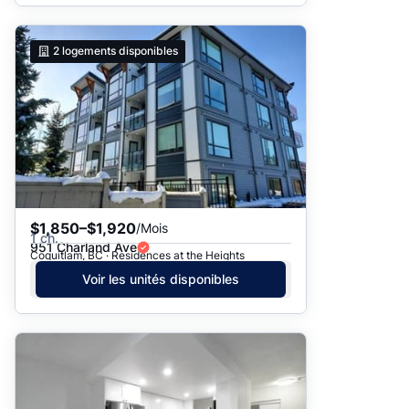
2
logements disponibles
$1,850–$1,920
/Mois
1 ch.
951 Charland Ave
Coquitlam, BC · Residences at the Heights
Voir les unités disponibles