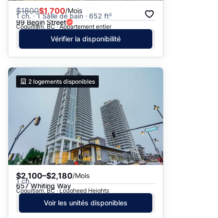
$
1800
$1,700
/Mois
1 ch. · 1 Salle de bain · 652 ft²
99 Begin Street
Coquitlam, BC · Appartement entier
Vérifier la disponibilité
2
logements disponibles
$2,100–$2,180
/Mois
1 ch.
657 Whiting Way
Coquitlam, BC · Lougheed Heights
Voir les unités disponibles