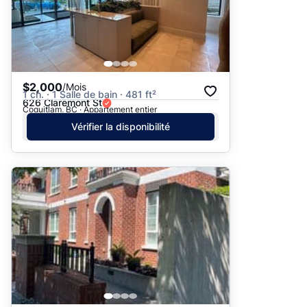
$2,000
/Mois
1 ch. · 1 Salle de bain · 481 ft²
626 Claremont St
Coquitlam, BC · Appartement entier
Vérifier la disponibilité