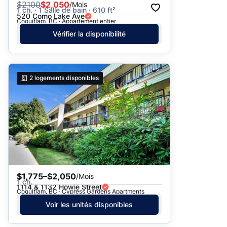
$
2100
$2,050
/Mois
1 ch. · 1 Salle de bain · 610 ft²
520 Como Lake Ave
Coquitlam, BC · Appartement entier
Vérifier la disponibilité
2
logements disponibles
$1,775–$2,050
/Mois
1 ch.
1114 & 1132 Howie Street
Coquitlam, BC · Cypress Gardens Apartments
Voir les unités disponibles