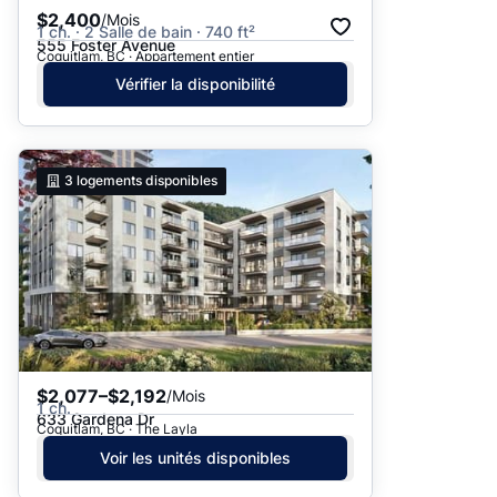
$2,400
/Mois
1 ch. · 2 Salle de bain · 740 ft²
555 Foster Avenue
Coquitlam, BC · Appartement entier
Vérifier la disponibilité
3
logements disponibles
$2,077–$2,192
/Mois
1 ch.
633 Gardena Dr
Coquitlam, BC · The Layla
Voir les unités disponibles