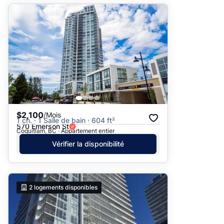
$2,100
/Mois
1 ch. · 1 Salle de bain · 604 ft²
570 Emerson St
Coquitlam, BC · Appartement entier
Vérifier la disponibilité
2
logements disponibles