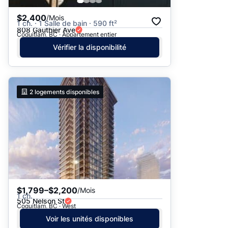
$2,400
/Mois
1 ch. · 1 Salle de bain · 590 ft²
808 Gauthier Ave
Coquitlam, BC · Appartement entier
Vérifier la disponibilité
2
logements disponibles
$1,799–$2,200
/Mois
1 ch.
505 Nelson St
Coquitlam, BC · West
Voir les unités disponibles