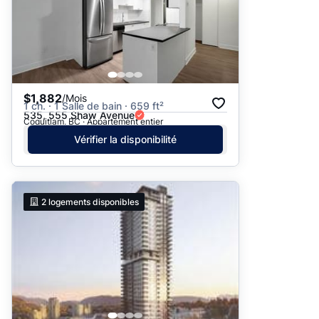
$1,882
/Mois
1 ch. · 1 Salle de bain · 659 ft²
535, 555 Shaw Avenue
Coquitlam, BC · Appartement entier
Vérifier la disponibilité
2
logements disponibles