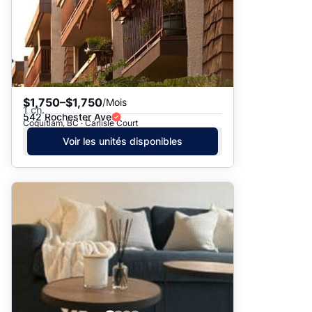
$1,750–$1,750
/Mois
1 ch.
542 Rochester Ave
Coquitlam, BC · Carlisle Court
Voir les unités disponibles