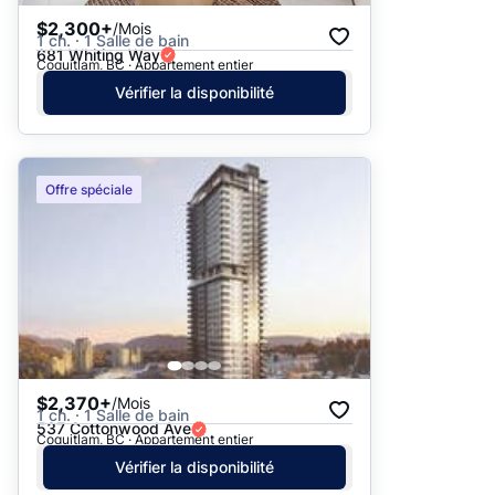
$2,300+
/Mois
1 ch. · 1 Salle de bain
681 Whiting Way
Coquitlam, BC · Appartement entier
Vérifier la disponibilité
Offre spéciale
$2,370+
/Mois
1 ch. · 1 Salle de bain
537 Cottonwood Ave
Coquitlam, BC · Appartement entier
Vérifier la disponibilité