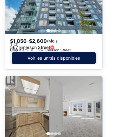
$1,850–$2,600
/Mois
1 ch.
567 Emerson Street
Coquitlam, BC · 567 Emerson Street
Voir les unités disponibles