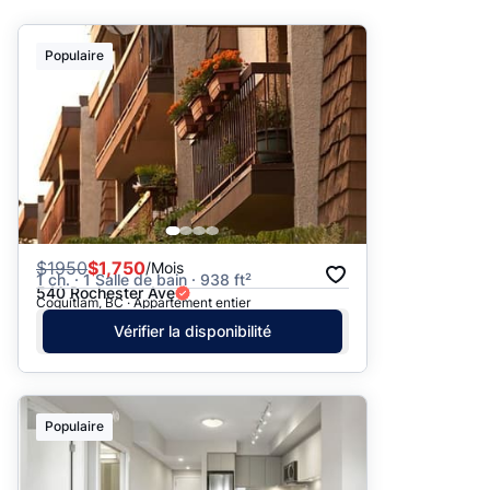
Suggéré
Populaire
Date: les plus récents d’abord
Date: les plus anciens d’abord
Prix - $$$ à $
Prix - $ à $$$
$
1950
$1,750
/Mois
1 ch. · 1 Salle de bain · 938 ft²
540 Rochester Ave
Coquitlam, BC · Appartement entier
Vérifier la disponibilité
Populaire