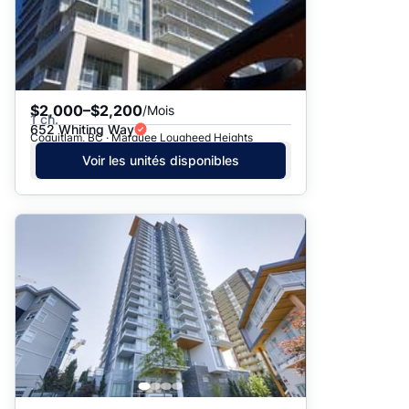
$2,000–$2,200
/Mois
1 ch.
652 Whiting Way
Coquitlam, BC · Marquee Lougheed Heights
Voir les unités disponibles