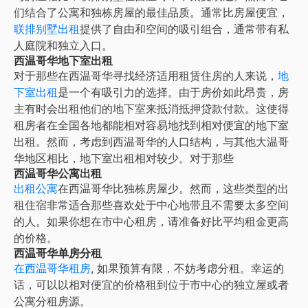
们结合了公寓和独栋房屋的最佳品质。通常比房屋便宜，
联排别墅出租
提供了自由和空间的吸引组合，通常带有私
人庭院和独立入口。
西温哥华地下室出租
对于那些在西温哥华寻找经济适用租赁住房的人来说，
地
下室出租
是一个有吸引力的选择。由于房价如此昂贵，房
主有时会出租他们的地下室来抵消抵押贷款付款。这使得
租房者在全国各地都能相对容易地找到相对便宜的地下室
出租。然而，考虑到西温哥华的人口结构，与其他大温哥
华地区相比，地下室出租相对较少。对于那些
西温哥华公寓出租
出租公寓
在西温哥华比独栋房屋少。然而，这些类型的出
租住宿非常适合那些喜欢处于中心地带且不需要太多空间
的人。如果你想在市中心租房，请准备好比平均租金更高
的价格。
西温哥华单房分租
在
西温哥华租房
, 如果预算有限，不妨考虑分租。幸运的
话，可以以相对便宜的价格租到位于市中心的独立屋或者
公寓分租房源。