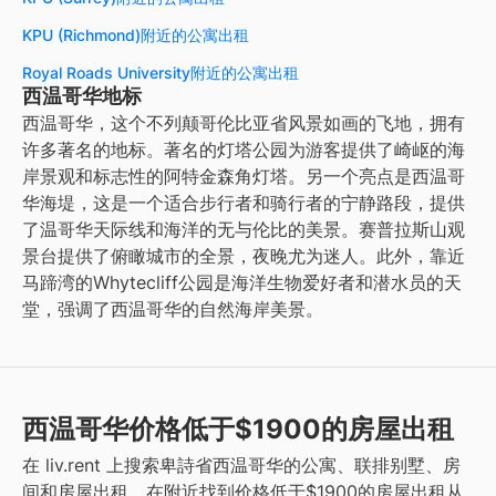
KPU (Richmond)附近的公寓出租
Royal Roads University附近的公寓出租
西温哥华地标
西温哥华，这个不列颠哥伦比亚省风景如画的飞地，拥有
许多著名的地标。著名的灯塔公园为游客提供了崎岖的海
岸景观和标志性的阿特金森角灯塔。另一个亮点是西温哥
华海堤，这是一个适合步行者和骑行者的宁静路段，提供
了温哥华天际线和海洋的无与伦比的美景。赛普拉斯山观
景台提供了俯瞰城市的全景，夜晚尤为迷人。此外，靠近
马蹄湾的Whytecliff公园是海洋生物爱好者和潜水员的天
堂，强调了西温哥华的自然海岸美景。
西温哥华价格低于$1900的房屋出租
在 liv.rent 上搜索卑詩省西温哥华的公寓、联排别墅、房
间和房屋出租。在附近找到价格低于$1900的房屋出租从