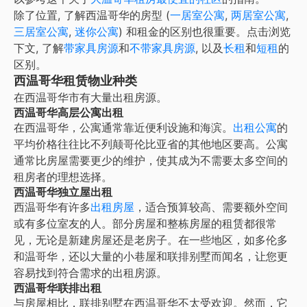
除了位置, 了解
西温哥华
的房型 (
一居室公寓
,
两居室公寓
,
三居室公寓
,
迷你公寓
) 和租金的区别也很重要。点击浏览
下文, 了解
带家具房源
和
不带家具房源
, 以及
长租
和
短租
的
区别。
西温哥华租赁物业种类
在
西温哥华
市有大量出租房源。
西温哥华高层公寓出租
在西温哥华，公寓通常靠近便利设施和海滨。
出租公寓
的
平均价格往往比不列颠哥伦比亚省的其他地区要高。公寓
通常比房屋需要更少的维护，使其成为不需要太多空间的
租房者的理想选择。
西温哥华独立屋出租
西温哥华有许多
出租房屋
，适合预算较高、需要额外空间
或有多位室友的人。部分房屋和整栋房屋的租赁都很常
见，无论是新建房屋还是老房子。在一些地区，如多伦多
和温哥华，还以大量的小巷屋和联排别墅而闻名，让您更
容易找到符合需求的出租房源。
西温哥华联排出租
与房屋相比，联排别墅在西温哥华不太受欢迎。然而，它