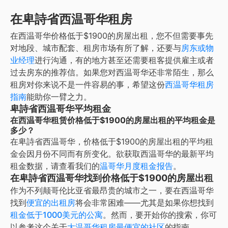
在卑詩省西温哥华租房
在
西温哥华
价格低于$1900的房屋出租
，您不但需要事先
对地段、城市配套、租房市场有所了解，还要与
房东或物
业经理
进行沟通，有的地方甚至还需要租客提供雇主或者
过去房东的推荐信。如果您对
西温哥华
还非常陌生，那么
租房对你来说不是一件容易的事，希望这份
西温哥华
租房
指南
能助你一臂之力。
卑詩省西温哥华平均租金
在西温哥华租赁价格低于$1900的房屋出租的平均租金是
多少？
在
卑詩省西温哥华
，
价格低于$1900的房屋出租
的平均租
金会因月份不同而有所变化。欲获取
西温哥华
的最新平均
租金数据，请查看我们的
温哥华
月度租金报告
。
在卑詩省西温哥华找到价格低于$1900的房屋出租
作为不列颠哥伦比亚省最昂贵的城市之一，要在西温哥华
找到
便宜的出租房
将会非常困难——尤其是如果你想找到
租金低于1000美元的公寓
。然而，要开始你的搜索，你可
以参考这个关于
大温哥华租房最便宜的社区
的指南。