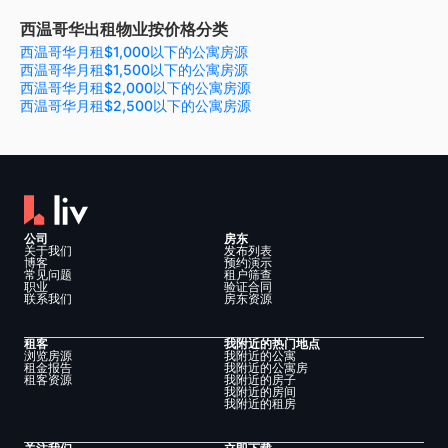
西温哥华出租物业按价格分类
西温哥华月租$1,000以下的公寓房源
西温哥华月租$1,500以下的公寓房源
西温哥华月租$2,000以下的公寓房源
西温哥华月租$2,500以下的公寓房源
公司
房东
关于我们
发布列表
博客
预约演示
常见问题
租户筛查
职业
验证合同
联系我们
房东资源
租客
我附近的热门地点
浏览房源
我附近的公寓
租金报告
我附近的公寓房
租客资源
我附近的房子
我附近的房间
我附近的租房