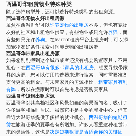
西温哥华租赁物业特殊种类
除了选择房型外，还可以选择特殊类型的出租房源。
西温哥华宠物友好出租房源
虽然在
西温哥华
可以
饲养宠物的出租房
不多，但也有宠物
友好的社区和出租物业供应，有些物业或只允许
养猫
，而
有些则只允许
养狗
。在liv.rent租房平台上搜房时，可以添
加宠物友好条件搜索可饲养宠物的出租房源
西温哥华带家具出租房源
如果您刚刚搬到这个城市或者还没有机会购置家具，不用
担心 - 在
西温哥华
有很多带家具的出租房
。想要寻找带家
具的房源，您可以使用筛选器来进行搜索，同时需要准备
支付更高的租金。与未带家具的房源相比，
租带家具有利
有弊
，所以在搬家时可以首先考虑是否购买家具
西温哥华短租出租房源
西温哥华以其高档社区和风景如画的美景而闻名，吸引了
许多游客和临时居民。虽然它不是主要的就业中心，但其
靠近大温哥华提供了多样的就业机会。
西温哥华的短期租
赁
在旅游旺季的夏季会有所增加。许多人看重这种租赁带
来的灵活性，这也是
决定短期租赁是否适合你的关键因