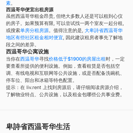
素
。
西温哥华便宜出租房源
虽然
西温哥华
租金昂贵, 但绝大多数人还是可以租到心仪
的房子。如果预算有限, 可以尝试找一两个室友一起分租,
或搜索
单房分租房源
。值得注意的是,
大
卑詩省西温哥华
地区有些社区租金相对便宜
, 因此建议租房者事先了解地
段之间的差异。
西温哥华公寓设施
当你在
西温哥华
寻找
价格低于$1900的房屋出租
时，一定
要查看所提供的便利设施。例如，查看租赁是否包括空
调、有线电视和互联网等公共设施，或是否配备洗碗机、
停车位、阳台和冰箱等特色配置。
提示：在 liv.rent 上找到房源后，请仔细阅读房源介绍，
了解物业特点、公共设施，以及租金包哪些公共事业费。
卑詩省西温哥华生活