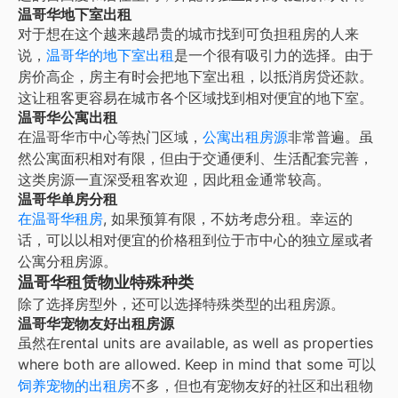
温哥华地下室出租
对于想在这个越来越昂贵的城市找到可负担租房的人来
说，
温哥华的地下室出租
是一个很有吸引力的选择。由于
房价高企，房主有时会把地下室出租，以抵消房贷还款。
这让租客更容易在城市各个区域找到相对便宜的地下室。
温哥华公寓出租
在温哥华市中心等热门区域，
公寓出租房源
非常普遍。虽
然公寓面积相对有限，但由于交通便利、生活配套完善，
这类房源一直深受租客欢迎，因此租金通常较高。
温哥华单房分租
在
温哥华租房
, 如果预算有限，不妨考虑分租。幸运的
话，可以以相对便宜的价格租到位于市中心的独立屋或者
公寓分租房源。
温哥华租赁物业特殊种类
除了选择房型外，还可以选择特殊类型的出租房源。
温哥华宠物友好出租房源
虽然在
rental units are available, as well as properties
where both are allowed. Keep in mind that some
可以
饲养宠物的出租房
不多，但也有宠物友好的社区和出租物