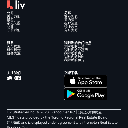
公司
房东
关于我们
发布列表
博客
预约演示
常见问题
租户筛查
职业
验证合同
联系我们
房东资源
租客
我附近的热门地点
浏览房源
我附近的公寓
租金报告
我附近的公寓房
租客资源
我附近的房子
我附近的房间
我附近的租房
关注我们
立即下载
Liv Strategies Inc. ©
2026
| Vancouver, BC |
出租公寓和房屋
MLS® data provided by the Toronto Regional Real Estate Board
(TRREB) and is displayed under agreement with Prompton Real Estate
Services Corp.