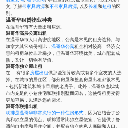
文, 了解
带家具房源
和
不带家具房源
, 以及
长租
和
短租
的区
别。
温哥华租赁物业种类
在
温哥华
市有大量出租房源。
温哥华高层公寓出租
在
温哥华
市人口高密度地区，公寓是常见的租房选择。与
加拿大其它省份相比，
温哥华
公寓
租金相对较高，经济实
惠的租房单位非常稀少，但
温哥华
环境优美，城市配套成
熟，又让一切物有所值。
温哥华独立屋出租
在
，有很多
房屋出租
供那些预算较高或有多个室友的人选
择。在城市的居住区，部分房屋和整套房屋出租都很常见
- 包括新建筑和城市早期的老房子。此外，
温哥华
也以城
市内充足的小巷住宅和联排别墅而闻名，这使得租房变得
更加容易，以满足您的需求。
温哥华联排出租
联排是
温哥华
非常流行的一种住房形式
，因为它结合了公
寓和独立屋的优点。联排通常比独立屋便宜，它提供了舒
适的自由度和居住空间，并配有独立的私人庭院和入口。