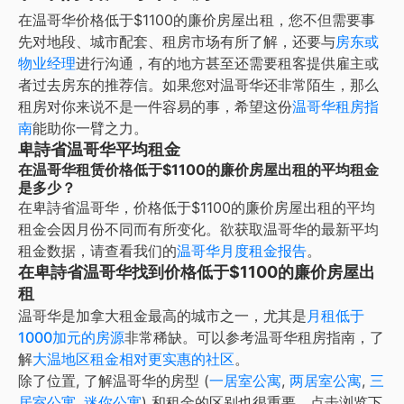
在
温哥华
价格低于$1100的廉价房屋出租
，您不但需要事
先对地段、城市配套、租房市场有所了解，还要与
房东或
物业经理
进行沟通，有的地方甚至还需要租客提供雇主或
者过去房东的推荐信。如果您对
温哥华
还非常陌生，那么
租房对你来说不是一件容易的事，希望这份
温哥华
租房指
南
能助你一臂之力。
卑詩省温哥华平均租金
在温哥华租赁价格低于$1100的廉价房屋出租的平均租金
是多少？
在
卑詩省温哥华
，
价格低于$1100的廉价房屋出租
的平均
租金会因月份不同而有所变化。欲获取
温哥华
的最新平均
租金数据，请查看我们的
温哥华
月度租金报告
。
在卑詩省温哥华找到价格低于$1100的廉价房屋出
租
温哥华是加拿大租金最高的城市之一，尤其是
月租低于
1000加元的房源
非常稀缺。可以参考温哥华租房指南，了
解
大温地区租金相对更实惠的社区
。
除了位置, 了解
温哥华
的房型 (
一居室公寓
,
两居室公寓
,
三
居室公寓
,
迷你公寓
) 和租金的区别也很重要。点击浏览下