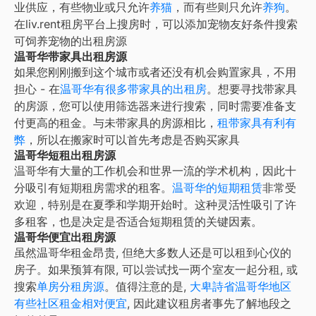
业供应，有些物业或只允许
养猫
，而有些则只允许
养狗
。
在liv.rent租房平台上搜房时，可以添加宠物友好条件搜索
可饲养宠物的出租房源
温哥华带家具出租房源
如果您刚刚搬到这个城市或者还没有机会购置家具，不用
担心 - 在
温哥华
有很多带家具的出租房
。想要寻找带家具
的房源，您可以使用筛选器来进行搜索，同时需要准备支
付更高的租金。与未带家具的房源相比，
租带家具有利有
弊
，所以在搬家时可以首先考虑是否购买家具
温哥华短租出租房源
温哥华
有大量的工作机会和世界一流的学术机构，因此十
分吸引有短期租房需求的租客。
温哥华
的短期租赁
非常受
欢迎，特别是在夏季和学期开始时。这种灵活性吸引了许
多租客，也是决定是否适合短期租赁的关键因素。
温哥华便宜出租房源
虽然
温哥华
租金昂贵, 但绝大多数人还是可以租到心仪的
房子。如果预算有限, 可以尝试找一两个室友一起分租, 或
搜索
单房分租房源
。值得注意的是,
大
卑詩省温哥华地区
有些社区租金相对便宜
, 因此建议租房者事先了解地段之