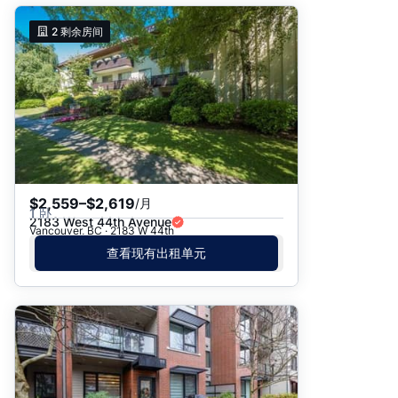
2
剩余房间
$2,559–$2,619
/月
1 卧
2183 West 44th Avenue
Vancouver, BC · 2183 W 44th
查看现有出租单元