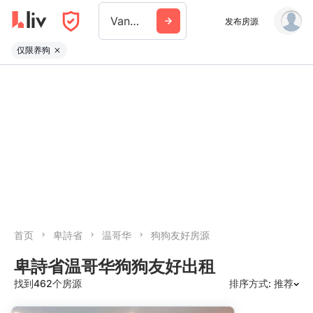
Vancouver
发布房源
仅限养狗
首页
卑詩省
温哥华
狗狗友好房源
卑詩省温哥华狗狗友好出租
找到462个房源
排序方式: 推荐