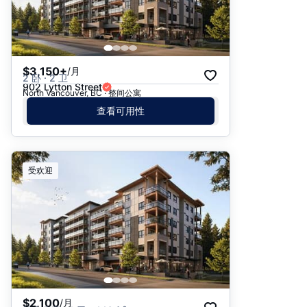
$3,150+
/月
2 卧 · 2 卫
902 Lytton Street
North Vancouver, BC · 整间公寓
查看可用性
受欢迎
$2,100
/月