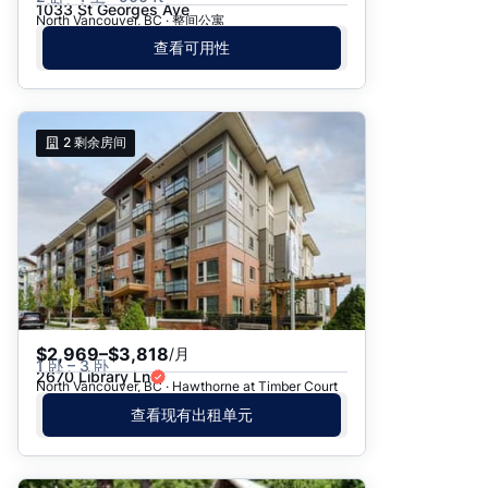
1033 St Georges Ave
North Vancouver, BC · 整间公寓
查看可用性
2
剩余房间
$2,969–$3,818
/月
1 卧 – 3 卧
2670 Library Ln
North Vancouver, BC · Hawthorne at Timber Court
查看现有出租单元