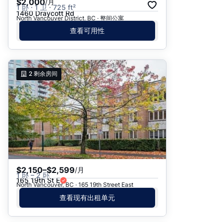
$2,000
/月
1 卧 · 1 卫 · 725 ft²
1460 Draycott Rd
North Vancouver District, BC · 整间公寓
查看可用性
2
剩余房间
$2,150–$2,599
/月
1 卧 – 2 卧
165 19th St E
North Vancouver, BC · 165 19th Street East
查看现有出租单元