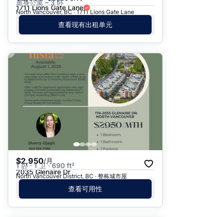
单身公寓 – 3 卧
1711 Lions Gate Lane
North Vancouver, BC · 1711 Lions Gate Lane
查看现有出租单元
$2,950
/月
1 卧 · 1 卫 · 690 ft²
2035 Glenaire Dr
North Vancouver District, BC · 整栋城市屋
查看可用性