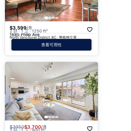
$3,599
/月
2 卧 · 1 卫 · 1250 ft²
1685 Philip Ave
North Vancouver District, BC · 整栋独立屋
查看可用性
$
3950
$3,700
/月
2 卧 · 1 卫 · 900 ft²