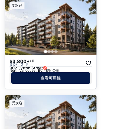
推荐
受欢迎
日期: 最新日期在前
日期: 过往日期在前
价格 - $$$ 到 $
价格 - $ 到 $$$
$3,800+
/月
3 卧 · 2 卫
902 Lytton Street
North Vancouver, BC · 整间公寓
查看可用性
受欢迎