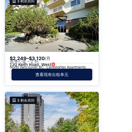
3
剩余房间
$2,249–$3,120
/月
单身公寓 – 2 卧
130 Keith Road, West
North Vancouver, BC · Lamplighter Apartments
查看现有出租单元
3
剩余房间