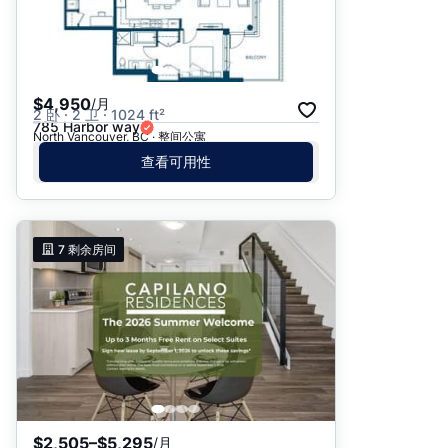
$4,950
/月
2 卧 · 2 卫 · 1024 ft²
785 Harbor way
North Vancouver, BC · 整间公寓
查看可用性
7
剩余房间
$2,505–$5,295
/月