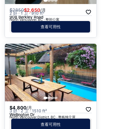
$
2850
$2,650
/月
2 卧 · 1 卫 · 910 ft²
908 Berkley Road
North Vancouver, BC · 整间公寓
查看可用性
$4,800
/月
3 卧 · 2 卫 · 1510 ft²
Wellington Dr
North Vancouver District, BC · 整栋独立屋
查看可用性