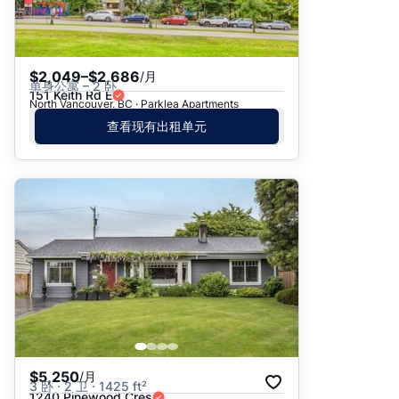
$2,049–$2,686
/月
单身公寓 – 2 卧
151 Keith Rd E
North Vancouver, BC · Parklea Apartments
查看现有出租单元
$5,250
/月
3 卧 · 2 卫 · 1425 ft²
1240 Pinewood Cres