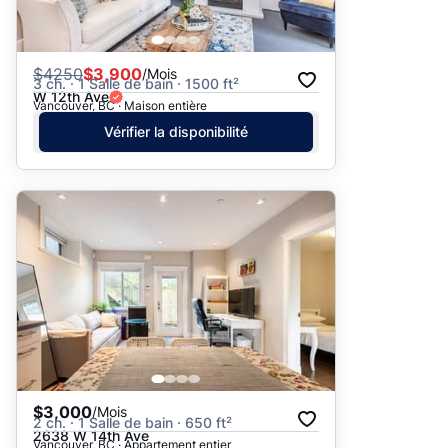
$
4250
$3,900
/Mois
3 ch. · 1 Salle de bain · 1500 ft²
W 12th Ave
Vancouver, BC · Maison entière
Vérifier la disponibilité
$3,000
/Mois
2 ch. · 1 Salle de bain · 650 ft²
2638 W 14th Ave
Vancouver, BC · Appartement entier