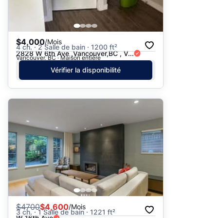
$4,000
/Mois
4 ch. · 2 Salle de bain · 1200 ft²
2828 W 6th Ave ,Vancouver,BC , V...
Vancouver, BC · Maison entière
Vérifier la disponibilité
$
4700
$4,600
/Mois
3 ch. · 1 Salle de bain · 1221 ft²
W 16th Ave