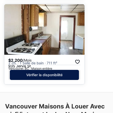
$2,200
/Mois
2 ch. · 1 Salle de bain · 711 ft²
935 Jervis St
Vancouver, BC · Maison entière
Vérifier la disponibilité
Vancouver Maisons À Louer Avec