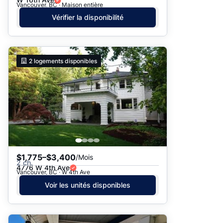
Vancouver, BC · Maison entière
Vérifier la disponibilité
2
logements disponibles
$1,775–$3,400
/Mois
2 ch.
4776 W 4th Ave
Vancouver, BC · W 4th Ave
Voir les unités disponibles