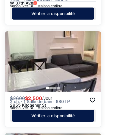
W 37th Ave
Vancouver, BC · Maison entière
Vérifier la disponibilité
$
2600
$2,500
/Jour
2 ch. · 1 Salle de bain · 680 ft²
2955 Kitchener St
Vancouver, BC · Maison entière
Vérifier la disponibilité