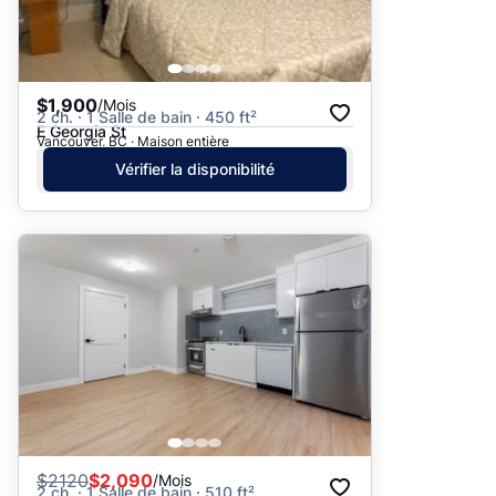
$1,900
/Mois
2 ch. · 1 Salle de bain · 450 ft²
E Georgia St
Vancouver, BC · Maison entière
Vérifier la disponibilité
$
2120
$2,090
/Mois
2 ch. · 1 Salle de bain · 510 ft²