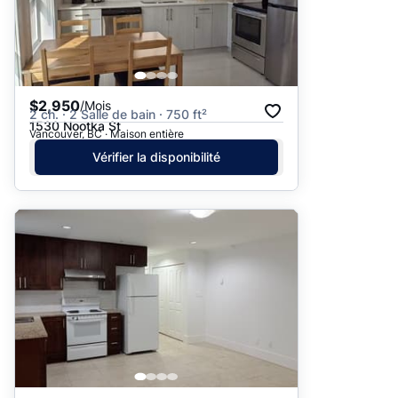
$2,950
/Mois
2 ch. · 2 Salle de bain · 750 ft²
1530 Nootka St
Vancouver, BC · Maison entière
Vérifier la disponibilité