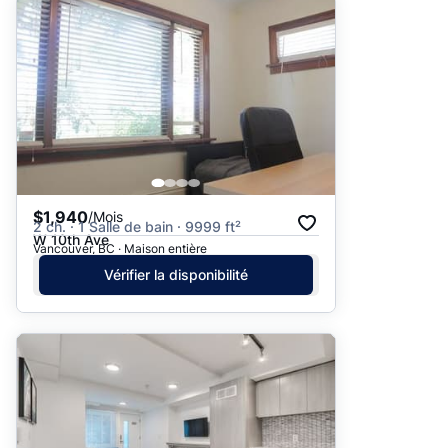
$1,940
/Mois
2 ch. · 1 Salle de bain · 9999 ft²
W 10th Ave
Vancouver, BC · Maison entière
Vérifier la disponibilité