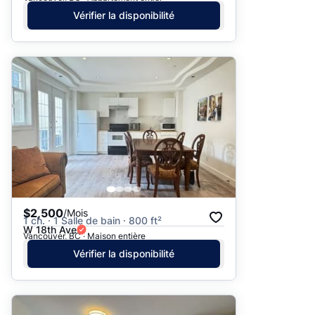
Vérifier la disponibilité
$2,500
/Mois
1 ch. · 1 Salle de bain · 800 ft²
W 18th Ave
Vancouver, BC · Maison entière
Vérifier la disponibilité