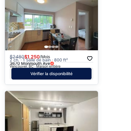
$
2480
$1,250
/Mois
2 ch. · 1 Salle de bain · 800 ft²
3670 Monmouth Ave
Vancouver, BC · Maison entière
Vérifier la disponibilité