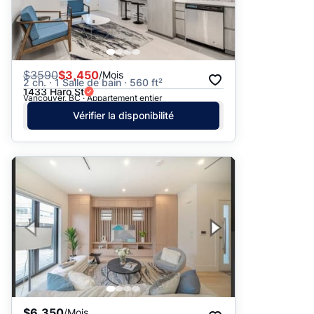
$
3590
$3,450
/Mois
2 ch. · 1 Salle de bain · 560 ft²
1433 Haro St
Vancouver, BC · Appartement entier
Vérifier la disponibilité
$6,350
/Mois