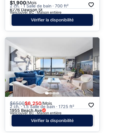
$1,900
/Mois
2 ch. · 1 Salle de bain · 700 ft²
6776 Dawson St
Vancouver, BC · Maison entière
Vérifier la disponibilité
$
6500
$6,250
/Mois
2 ch. · 1.5 Salle de bain · 1725 ft²
1955 Beach Ave
Vancouver, BC · Maison entière
Vérifier la disponibilité