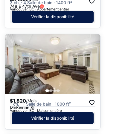
3 ch. · 4 Salle de bain · 1400 ft²
748 E 47th Ave
Vancouver, BC · Appartement entier
Vérifier la disponibilité
$1,820
/Mois
1 ch. · 1 Salle de bain · 1000 ft²
McKinnon St
Vancouver, BC · Maison entière
Vérifier la disponibilité