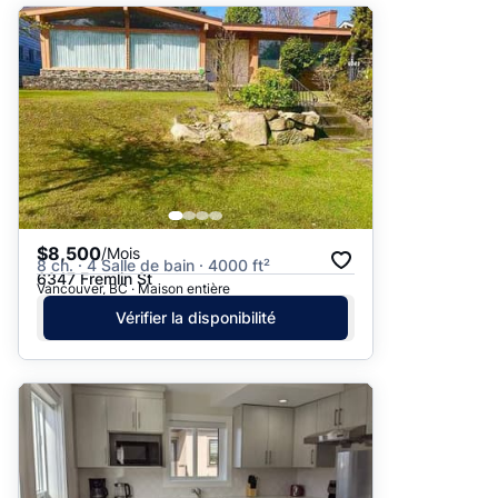
$8,500
/Mois
8 ch. · 4 Salle de bain · 4000 ft²
6347 Fremlin St
Vancouver, BC · Maison entière
Vérifier la disponibilité