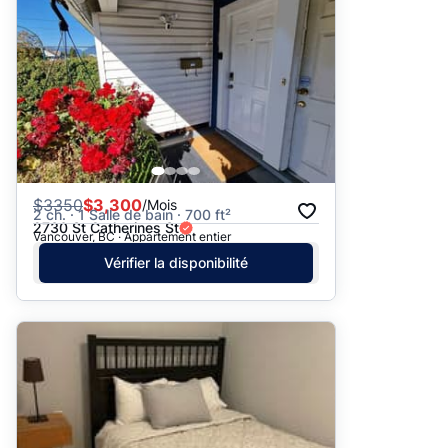
$
3350
$3,300
/Mois
2 ch. · 1 Salle de bain · 700 ft²
2730 St Catherines St
Vancouver, BC · Appartement entier
Vérifier la disponibilité