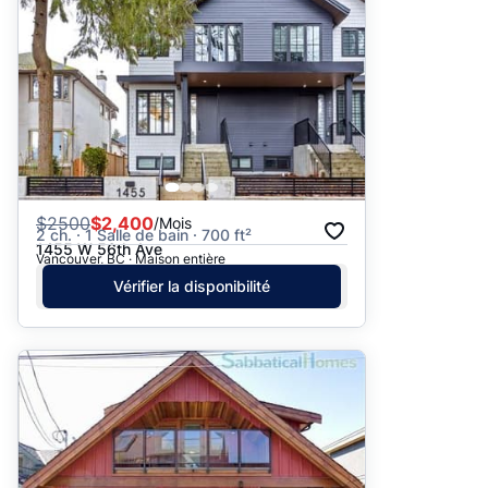
$
2500
$2,400
/Mois
2 ch. · 1 Salle de bain · 700 ft²
1455 W 56th Ave
Vancouver, BC · Maison entière
Vérifier la disponibilité