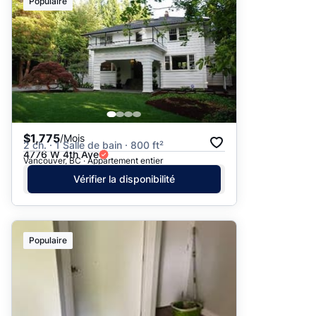
Populaire
$1,775
/Mois
2 ch. · 1 Salle de bain · 800 ft²
4776 W 4th Ave
Vancouver, BC · Appartement entier
Vérifier la disponibilité
Populaire