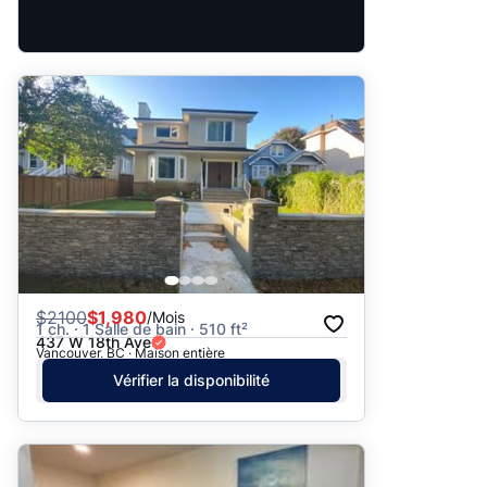
$
2100
$1,980
/Mois
1 ch. · 1 Salle de bain · 510 ft²
437 W 18th Ave
Vancouver, BC · Maison entière
Vérifier la disponibilité