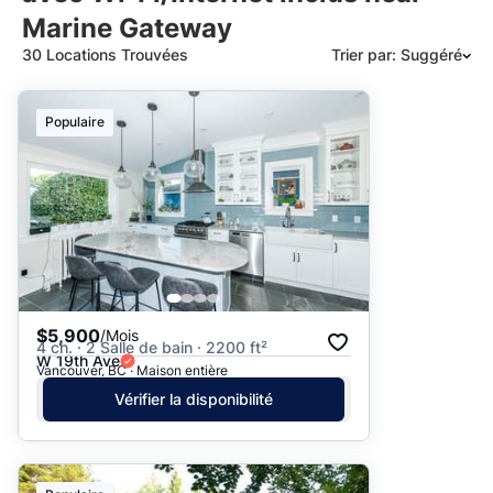
Marine Gateway
30 Locations Trouvées
Trier par: Suggéré
Suggéré
Populaire
Date: les plus récents d’abord
Date: les plus anciens d’abord
Prix - $$$ à $
Prix - $ à $$$
$5,900
/Mois
4 ch. · 2 Salle de bain · 2200 ft²
W 19th Ave
Vancouver, BC · Maison entière
Vérifier la disponibilité