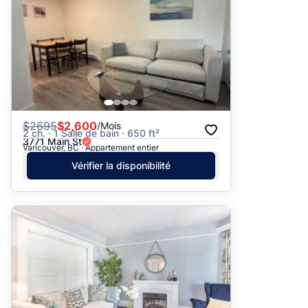
$
2695
$2,600
/Mois
2 ch. · 1 Salle de bain · 650 ft²
3771 Main St
Vancouver, BC · Appartement entier
Vérifier la disponibilité