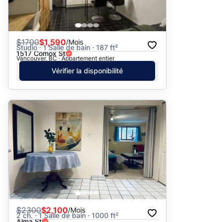
$
1700
$1,590
/Mois
Studio · 1 Salle de bain · 187 ft²
1517 Comox St
Vancouver, BC · Appartement entier
Vérifier la disponibilité
$
2300
$2,100
/Mois
2 ch. · 1 Salle de bain · 1000 ft²
Alma St