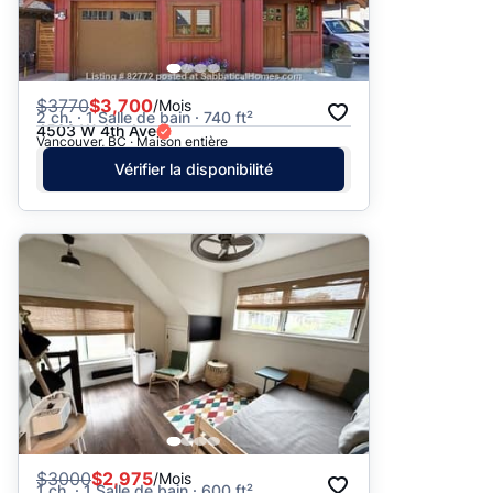
$
3770
$3,700
/Mois
2 ch. · 1 Salle de bain · 740 ft²
4503 W 4th Ave
Vancouver, BC · Maison entière
Vérifier la disponibilité
$
3000
$2,975
/Mois
1 ch. · 1 Salle de bain · 600 ft²