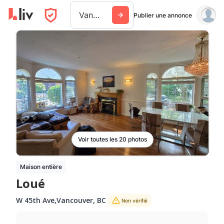
Vancouver
Publier une annonce
Voir toutes les 20 photos
Maison entière
Loué
W 45th Ave
,
Vancouver
,
BC
Non vérifié