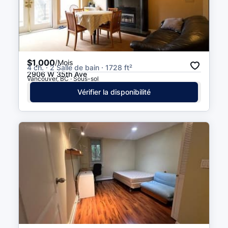
$1,000
/Mois
4 ch. · 2 Salle de bain · 1728 ft²
2906 W 35th Ave
Vancouver, BC · Sous-sol
Vérifier la disponibilité