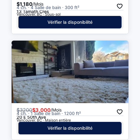
$1,180
/Mois
4 ch. · 4 Salle de bain · 300 ft²
13 Tamath Cres
Vancouver, BC · Sous-sol
Vérifier la disponibilité
$
3200
$3,000
/Mois
4 ch. · 1 Salle de bain · 1200 ft²
20 E 50th Ave
Vancouver, BC · Maison entière
Vérifier la disponibilité