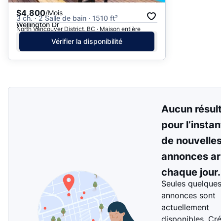
$4,800
/Mois
3 ch. · 2 Salle de bain · 1510 ft²
Wellington Dr
North Vancouver District, BC · Maison entière
Vérifier la disponibilité
Aucun résul
pour l’instan
de nouvelle
annonces ar
chaque jour.
Seules quelque
annonces sont
actuellement
disponibles. Cr