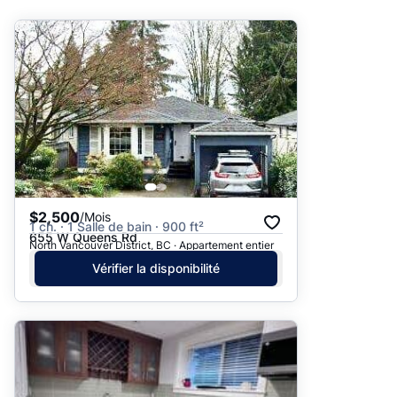
Suggéré
Date: les plus récents d’abord
Date: les plus anciens d’abord
Prix - $$$ à $
Prix - $ à $$$
$2,500
/Mois
1 ch. · 1 Salle de bain · 900 ft²
655 W Queens Rd
North Vancouver District, BC · Appartement entier
Vérifier la disponibilité