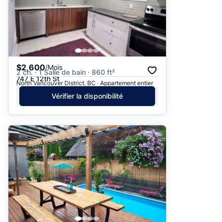
$2,600
/Mois
2 ch. · 1 Salle de bain · 860 ft²
747 E 12th St
North Vancouver District, BC · Appartement entier
Vérifier la disponibilité