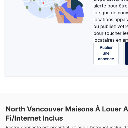
alerte pour être
lorsque de nouv
locations appar
ou publiez votr
pour toucher le
locataires en a
Publier
une
annonce
North Vancouver
Maisons À Louer A
Fi/Internet Inclus
Rester connecté est essentiel, et avoir l’internet inclus d