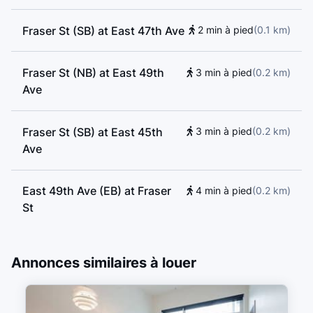
Fraser St (SB) at East 47th Ave
2 min à pied
(
0.1
km
)
Fraser St (NB) at East 49th
3 min à pied
(
0.2
km
)
Ave
Fraser St (SB) at East 45th
3 min à pied
(
0.2
km
)
Ave
East 49th Ave (EB) at Fraser
4 min à pied
(
0.2
km
)
St
East 49th Ave (WB) at Fraser
4 min à pied
(
0.2
km
)
Annonces similaires à louer
St
Fraser St (NB) at East 45th
4 min à pied
(
0.2
km
)