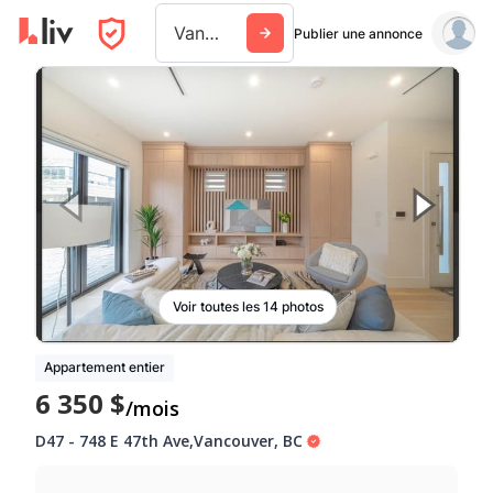
Vancouver
Publier une annonce
Voir toutes les 14 photos
Appartement entier
6 350 $
/mois
D47
-
748 E 47th Ave
,
Vancouver
,
BC