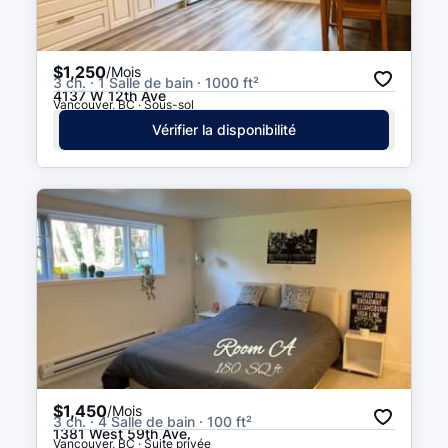
$1,250
/Mois
3 ch. · 1 Salle de bain · 1000 ft²
4137 W 12th Ave
Vancouver, BC · Sous-sol
Vérifier la disponibilité
$1,450
/Mois
3 ch. · 4 Salle de bain · 100 ft²
1381 West 59th Ave.
Vancouver, BC · Suite privée