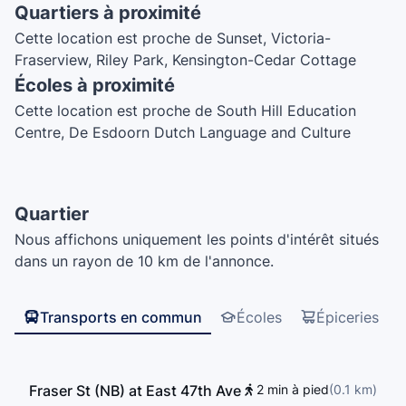
Quartiers à proximité
Cette location est proche de Sunset, Victoria-
Fraserview, Riley Park, Kensington-Cedar Cottage
Écoles à proximité
Cette location est proche de South Hill Education
Centre, De Esdoorn Dutch Language and Culture
School - Vancouver location, Little Monsters Academy,
St. Andrew's Elementary School, John Oliver
Preschool, Dance Co, John Oliver Secondary School,
Quartier
John Henderson Elementary School, John Henderson
Nous affichons uniquement les points d'intérêt situés
Annex, Sir Alexander Mackenzie Elementary School,
dans un rayon de 10 km de l'annonce.
Kumon, Sir Sandford Fleming Elementary School,
Walter Moberly Elementary School, Sir William Van
Horne Elementary School, Pierre Elliott Trudeau
Transports en commun
Écoles
Épiceries
Elementary School, David Thompson Secondary
School
Fraser St (NB) at East 47th Ave
2 min à pied
(
0.1
km
)