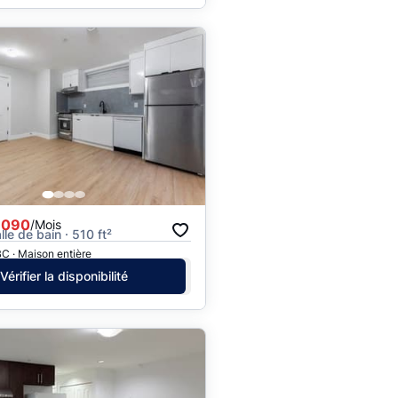
,090
/Mois
alle de bain · 510 ft²
C · Maison entière
Vérifier la disponibilité