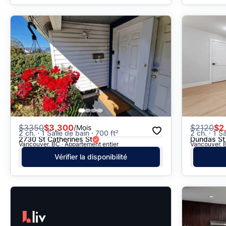
$
3350
$3,300
$
2120
$2
/Mois
2 ch. · 1 Salle de bain · 700 ft²
2 ch. · 1 S
2730 St Catherines St
Dundas St
Vancouver, BC · Appartement entier
Vancouver, B
Vérifier la disponibilité