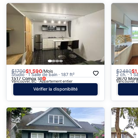
$
1700
$1,590
$
2480
$1
/Mois
Studio · 1 Salle de bain · 187 ft²
2 ch. · 1 S
1517 Comox St
3670 Mon
Vancouver, BC · Appartement entier
Vancouver, B
Vérifier la disponibilité