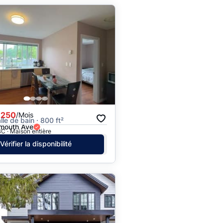
,250
/Mois
alle de bain · 800 ft²
mouth Ave
C · Maison entière
Vérifier la disponibilité