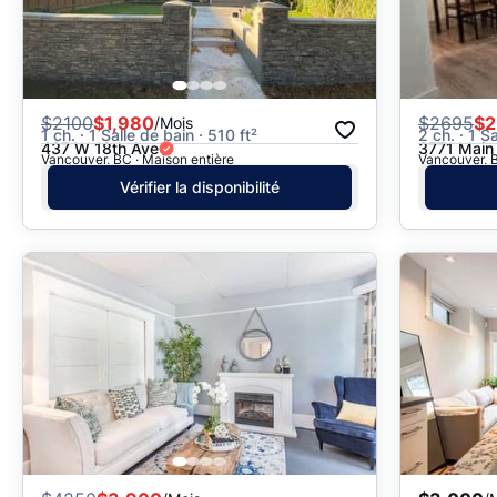
$
2100
$1,980
$
2695
$2
/Mois
1 ch. · 1 Salle de bain · 510 ft²
2 ch. · 1 S
437 W 18th Ave
3771 Main
Vancouver, BC · Maison entière
Vancouver, B
Vérifier la disponibilité