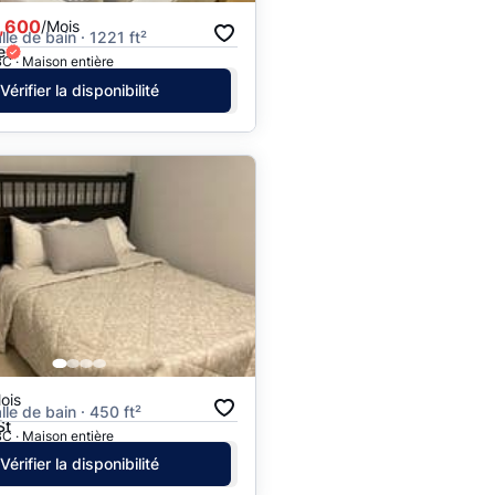
,600
/Mois
alle de bain · 1221 ft²
e
C · Maison entière
Vérifier la disponibilité
ois
alle de bain · 450 ft²
St
C · Maison entière
Vérifier la disponibilité