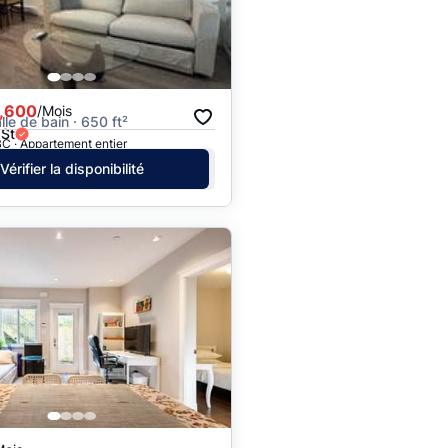
,600
/Mois
alle de bain · 650 ft²
 St
C · Appartement entier
Vérifier la disponibilité