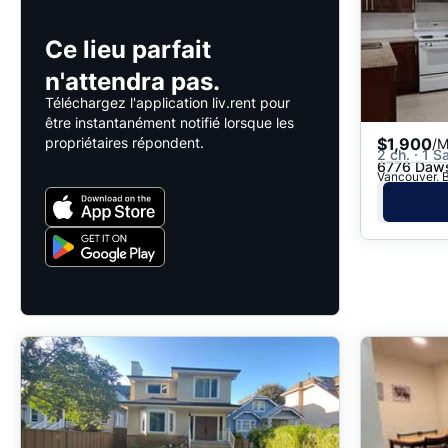
Ce lieu parfait
n'attendra pas.
Téléchargez l'application liv.rent pour
être instantanément notifié lorsque les
propriétaires répondent.
$1,900
/M
2 ch. · 1 S
6776 Daws
Vancouver, B