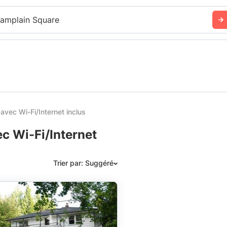
amplain Square
avec Wi-Fi/Internet inclus
c Wi-Fi/Internet
Trier par: Suggéré
Suggéré
Date: les plus récents d’abord
Date: les plus anciens d’abord