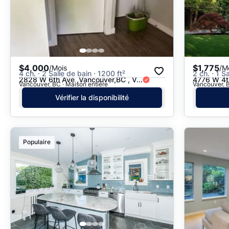
$4,000
$1,775
/Mois
/M
4 ch. · 2 Salle de bain · 1200 ft²
2 ch. · 1 S
2828 W 6th Ave ,Vancouver,BC , V...
4776 W 4t
Vancouver, BC · Maison entière
Vancouver, B
Vérifier la disponibilité
Populaire