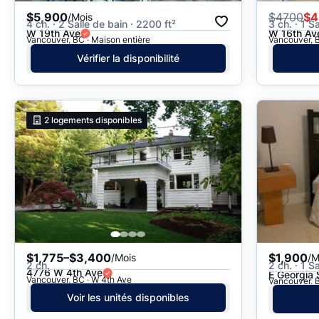
$5,900
$
4700
$4
/Mois
4 ch. · 2 Salle de bain · 2200 ft²
3 ch. · 1 S
W 19th Ave
W 16th Av
Vancouver, BC · Maison entière
Vancouver, B
Vérifier la disponibilité
2
logements disponibles
$1,775–$3,400
$1,900
/Mois
/M
2 ch.
2 ch. · 1 S
4776 W 4th Ave
E Georgia 
Vancouver, BC · W 4th Ave
Vancouver, B
Voir les unités disponibles