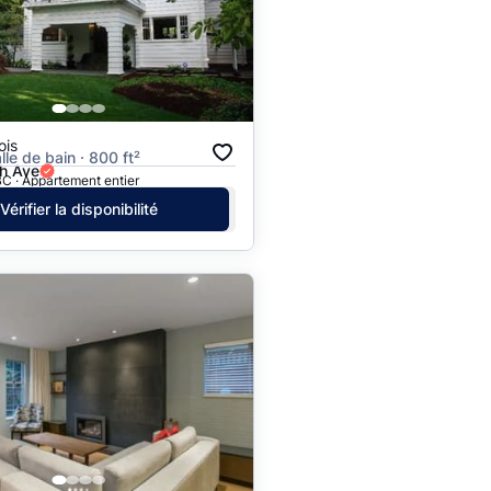
Prix - $$$ à $
Prix - $ à $$$
ois
alle de bain · 800 ft²
h Ave
C · Appartement entier
Vérifier la disponibilité