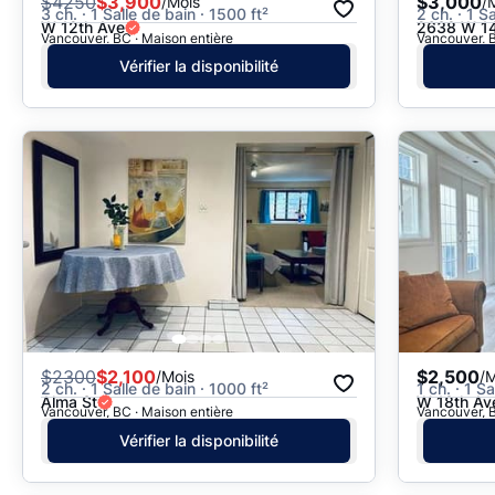
$
4250
$3,900
$3,000
/Mois
/
3 ch. · 1 Salle de bain · 1500 ft²
2 ch. · 1 S
W 12th Ave
2638 W 14
Vancouver, BC · Maison entière
Vancouver, B
Vérifier la disponibilité
$
2300
$2,100
$2,500
/Mois
/M
2 ch. · 1 Salle de bain · 1000 ft²
1 ch. · 1 S
Alma St
W 18th Av
Vancouver, BC · Maison entière
Vancouver, B
Vérifier la disponibilité