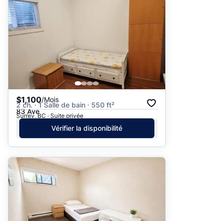
$1,100
/Mois
2 ch. · 1 Salle de bain · 550 ft²
83 Ave
Surrey, BC · Suite privée
Vérifier la disponibilité