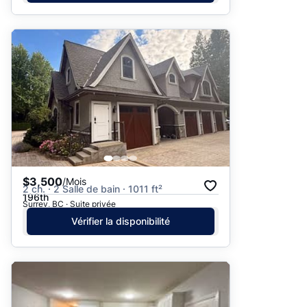
$3,500
/Mois
2 ch. · 2 Salle de bain · 1011 ft²
196th
Surrey, BC · Suite privée
Vérifier la disponibilité