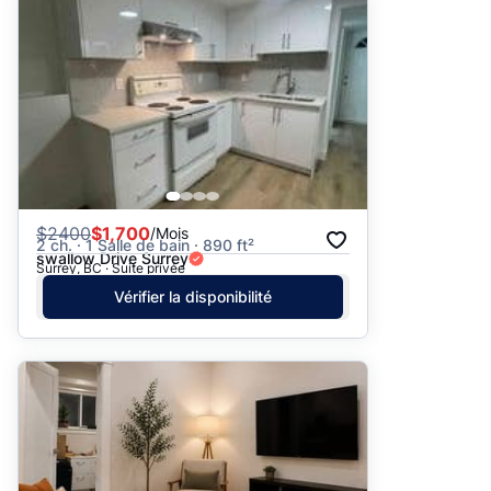
Suggéré
Date: les plus récents d’abord
Date: les plus anciens d’abord
Prix - $$$ à $
Prix - $ à $$$
$
2400
$1,700
/Mois
2 ch. · 1 Salle de bain · 890 ft²
swallow Drive Surrey
Surrey, BC · Suite privée
Vérifier la disponibilité