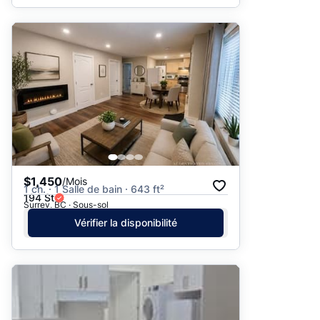
$1,450
/Mois
1 ch. · 1 Salle de bain · 643 ft²
194 St
Surrey, BC · Sous-sol
Vérifier la disponibilité