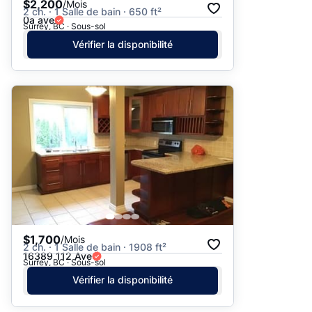
$2,200
/Mois
2 ch. · 1 Salle de bain · 650 ft²
0a ave
Surrey, BC · Sous-sol
Vérifier la disponibilité
$1,700
/Mois
2 ch. · 1 Salle de bain · 1908 ft²
16389 112 Ave
Surrey, BC · Sous-sol
Vérifier la disponibilité