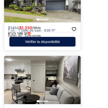
$
1450
$1,350
/Mois
1 ch. · 1 Salle de bain · 638 ft²
6125 146 St
Surrey, BC · Suite privée
Vérifier la disponibilité