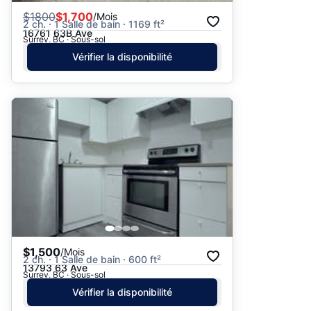
$
1800
$1,700
/Mois
2 ch. · 1 Salle de bain · 1169 ft²
16761 63B Ave
Surrey, BC · Sous-sol
Vérifier la disponibilité
$1,500
/Mois
2 ch. · 1 Salle de bain · 600 ft²
13793 63 Ave
Surrey, BC · Sous-sol
Vérifier la disponibilité