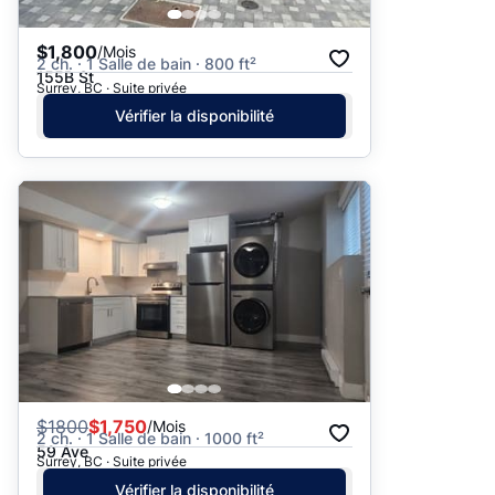
$1,800
/Mois
2 ch. · 1 Salle de bain · 800 ft²
155B St
Surrey, BC · Suite privée
Vérifier la disponibilité
$
1800
$1,750
/Mois
2 ch. · 1 Salle de bain · 1000 ft²
59 Ave
Surrey, BC · Suite privée
Vérifier la disponibilité