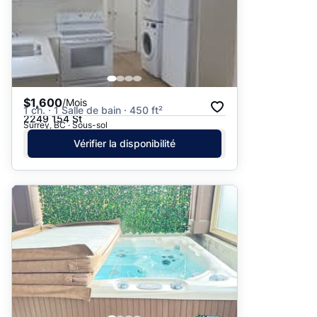
$1,600
/Mois
1 ch. · 1 Salle de bain · 450 ft²
2249 154 St
Surrey, BC · Sous-sol
Vérifier la disponibilité