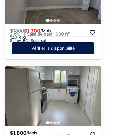
$
1800
$1,700
/Mois
2 ch. · 1 Salle de bain · 900 ft²
147 B St
Surrey, BC · Sous-sol
Vérifier la disponibilité
$1,800
/Mois