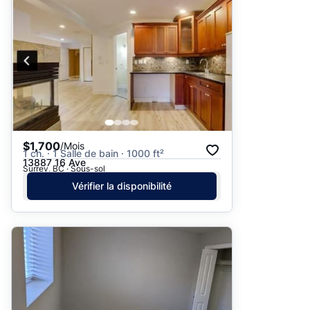
$1,700
/Mois
1 ch. · 1 Salle de bain · 1000 ft²
13887 16 Ave
Surrey, BC · Sous-sol
Vérifier la disponibilité