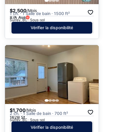
$2,500
/Mois
1 ch. · 1 Salle de bain · 1500 ft²
87A Ave
Surrey, BC · Sous-sol
Vérifier la disponibilité
$1,700
/Mois
2 ch. · 1 Salle de bain · 700 ft²
162B St
Surrey, BC · Sous-sol
Vérifier la disponibilité