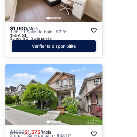
$1,000
/Mois
1 ch. · 1 Salle de bain · 97 ft²
155A St
Surrey, BC · Suite privée
Vérifier la disponibilité
$
1600
$1,575
/Mois
2 ch. · 1 Salle de bain · 833 ft²