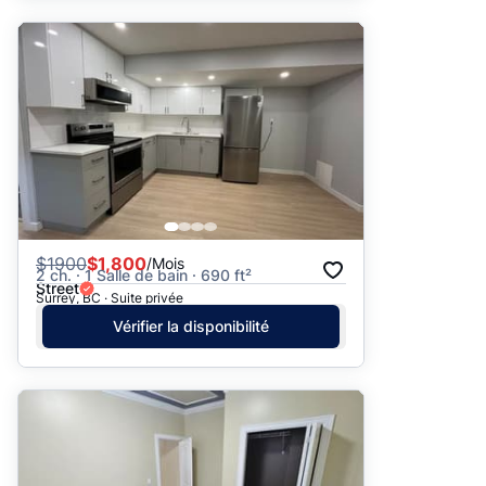
$
1900
$1,800
/Mois
2 ch. · 1 Salle de bain · 690 ft²
Street
Surrey, BC · Suite privée
Vérifier la disponibilité