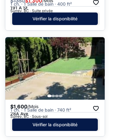
$
1350
$1,300
/Mois
1 ch. · 1 Salle de bain · 400 ft²
191 A St
Surrey, BC · Suite privée
Vérifier la disponibilité
$1,600
/Mois
1 ch. · 1 Salle de bain · 740 ft²
28A Ave
Surrey, BC · Sous-sol
Vérifier la disponibilité