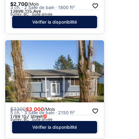
$2,700
/Mois
3 ch. · 2 Salle de bain · 1800 ft²
13896 115 Ave
Surrey, BC · Suite privée
Vérifier la disponibilité
$
3300
$3,000
/Mois
5 ch. · 3 Salle de bain · 2150 ft²
1788 157 Street
Surrey, BC · Suite privée
Vérifier la disponibilité