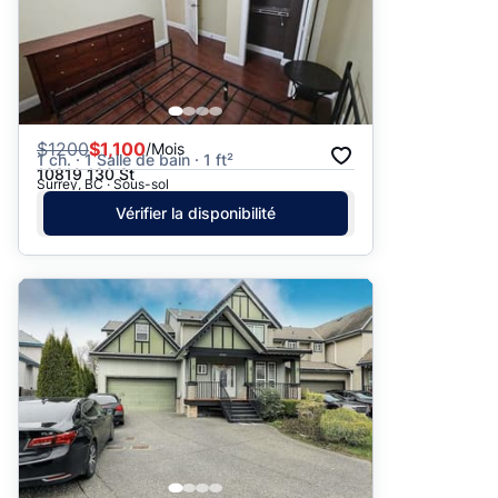
$
1200
$1,100
/Mois
1 ch. · 1 Salle de bain · 1 ft²
10819 130 St
Surrey, BC · Sous-sol
Vérifier la disponibilité