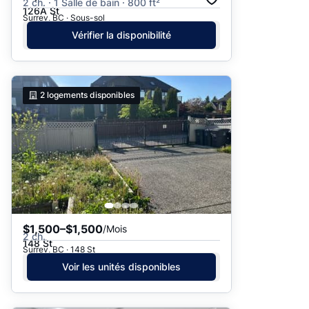
2 ch. · 1 Salle de bain · 800 ft²
126A St
Surrey, BC · Sous-sol
Vérifier la disponibilité
2
logements disponibles
$1,500–$1,500
/Mois
2 ch.
148 St
Surrey, BC · 148 St
Voir les unités disponibles