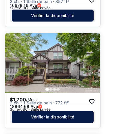
2 ch. · 1 Salle de bain · 857 ft²
16678 16 Ave
Surrey, BC · Suite privée
Vérifier la disponibilité
$1,700
/Mois
2 ch. · 1 Salle de bain · 772 ft²
18864 68 Ave
Surrey, BC · Suite privée
Vérifier la disponibilité