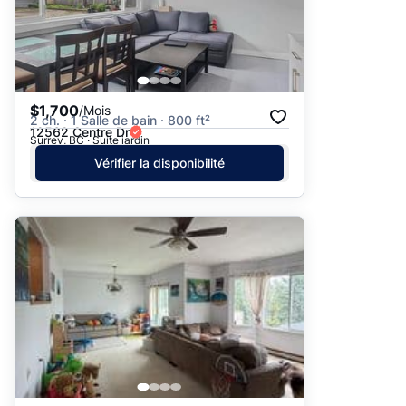
$1,700
/Mois
2 ch. · 1 Salle de bain · 800 ft²
12562 Centre Dr
Surrey, BC · Suite jardin
Vérifier la disponibilité