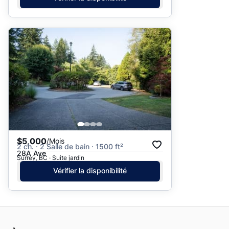
$5,000
/Mois
2 ch. · 2 Salle de bain · 1500 ft²
28A Ave
Surrey, BC · Suite jardin
Vérifier la disponibilité