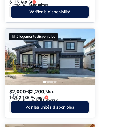
6125 148 St
Surrey, BC · Suite privée
Vérifier la disponibilité
2
logements disponibles
$2,000–$2,200
/Mois
2 ch.
16792 18B Avenue
Surrey, BC · 16792 18B Avenue
Voir les unités disponibles