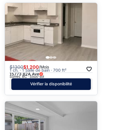
$
1300
$1,200
/Mois
1 ch. · 1 Salle de bain · 700 ft²
15773 82A Ave
Surrey, BC · Sous-sol
Vérifier la disponibilité