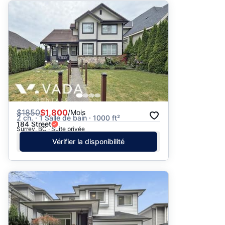
$
1850
$1,800
/Mois
2 ch. · 1 Salle de bain · 1000 ft²
184 Street
Surrey, BC · Suite privée
Vérifier la disponibilité