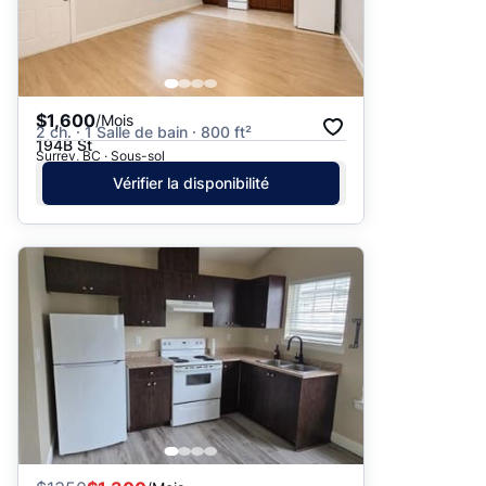
$1,600
/Mois
2 ch. · 1 Salle de bain · 800 ft²
194B St
Surrey, BC · Sous-sol
Vérifier la disponibilité