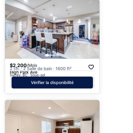
$2,200
/Mois
2 ch. · 2 Salle de bain · 1600 ft²
High Park Ave
Surrey, BC · Sous-sol
Vérifier la disponibilité