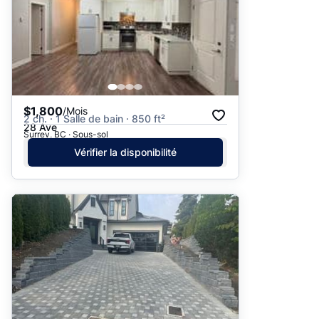
$1,800
/Mois
2 ch. · 1 Salle de bain · 850 ft²
28 Ave
Surrey, BC · Sous-sol
Vérifier la disponibilité