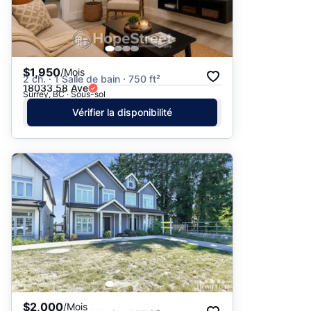
$1,950
/Mois
2 ch. · 1 Salle de bain · 750 ft²
18033 58 Ave
Surrey, BC · Sous-sol
Vérifier la disponibilité
$2,000
/Mois