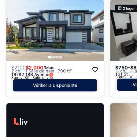
2
logem
$
2100
$2,000
$750–$
/Mois
2 ch. · 1 Salle de bain · 700 ft²
-- ch. · --
161 St
16792 18B Avenue
Surrey, BC · 
Surrey, BC · Suite privée
Vo
Vérifier la disponibilité