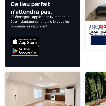
Ce lieu parfait
n'attendra pas.
Téléchargez l'application liv.rent pour
être instantanément notifié lorsque les
propriétaires répondent.
$
850
$8
Chambre
10348 164
Surrey, BC 