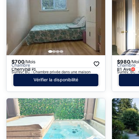
$700
$980
/Mois
/Moi
Chambre
Chambre
Cherryhill Pl
81 Ave
Surrey, BC · Chambre privée dans une maison
Surrey, BC 
Vérifier la disponibilité