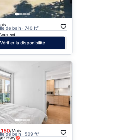
ois
lle de bain · 740 ft²
 Sous-sol
Vérifier la disponibilité
,150
/Mois
alle de bain · 509 ft²
ser Hwy