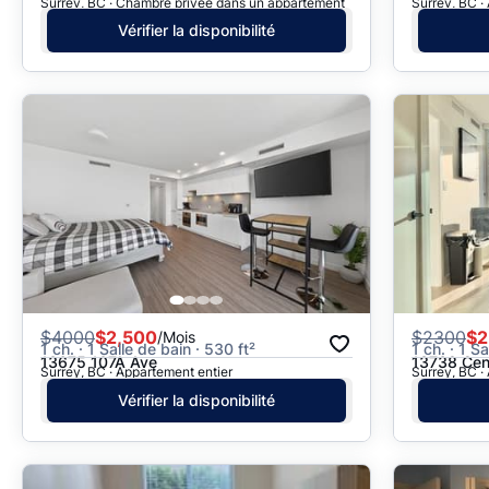
Surrey, BC · Chambre privée dans un appartement
Surrey, BC ·
Vérifier la disponibilité
$
4000
$2,500
$
2300
$2
/Mois
1 ch. · 1 Salle de bain · 530 ft²
1 ch. · 1 S
13675 107A Ave
13738 Cen
Surrey, BC · Appartement entier
Surrey, BC ·
Vérifier la disponibilité