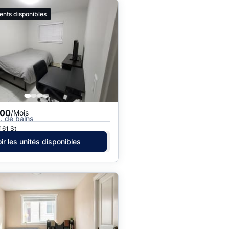
ents disponibles
800
/Mois
 s. de bains
161 St
ir les unités disponibles