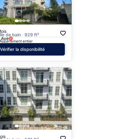
Prix - $$$ à $
Prix - $ à $$$
ois
alle de bain · 929 ft²
 Ave
 Appartement entier
Vérifier la disponibilité
ois