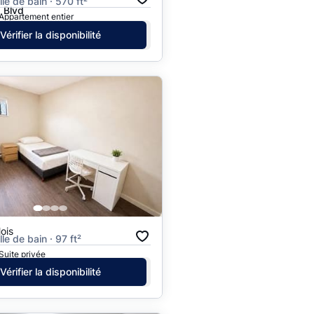
alle de bain · 570 ft²
 Blvd
 Appartement entier
Vérifier la disponibilité
ois
lle de bain · 97 ft²
Suite privée
Vérifier la disponibilité