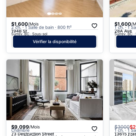
$1,600
$1,600
/Mois
/M
2 ch. · 1 Salle de bain · 800 ft²
1 ch. · 1 Sa
194B St
28A Ave
Surrey, BC · Sous-sol
Surrey, BC ·
Vérifier la disponibilité
$9,099
$
3000
$2
/Mois
Chambre
1 ch. · 1 S
73 Destruction Street
13615 Fra