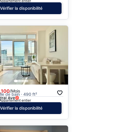
 Appartement entier
Vérifier la disponibilité
,100
/Mois
alle de bain · 490 ft²
tral Ave
 Appartement entier
Vérifier la disponibilité