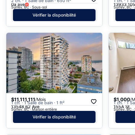
2 ch. · 1 Salle de bain · 650 ft²
1 ch. · 1 S
0a ave
13933 105
Surrey, BC · Sous-sol
Surrey, BC ·
Vérifier la disponibilité
$11,111,111
$1,000
/Mois
/M
1 ch. · 1 Salle de bain · 1 ft²
1 ch. · 1 Sa
13548 62 Ave
155A St
Surrey, BC · Maison entière
Surrey, BC · 
Vérifier la disponibilité