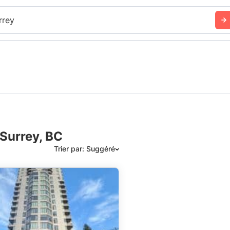
rrey
Surrey, BC
Trier par: Suggéré
Suggéré
Date: les plus récents d’abord
Date: les plus anciens d’abord