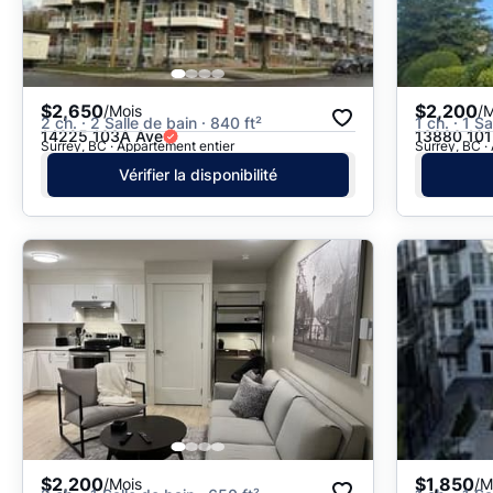
$2,650
$2,200
/Mois
/M
2 ch. · 2 Salle de bain · 840 ft²
1 ch. · 1 S
14225 103A Ave
13880 101
Surrey, BC · Appartement entier
Surrey, BC ·
Vérifier la disponibilité
$2,200
$1,850
/Mois
/M