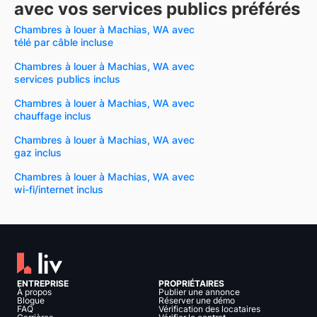
avec vos services publics préférés
Chambres à louer à Machias, WA avec
télé par câble incluse
Chambres à louer à Machias, WA avec
services publics inclus
Chambres à louer à Machias, WA avec
chauffage inclus
Chambres à louer à Machias, WA avec
gaz inclus
Chambres à louer à Machias, WA avec
wi-fi/internet inclus
ENTREPRISE
PROPRIÉTAIRES
À propos
Publier une annonce
Blogue
Réserver une démo
FAQ
Vérification des locataires