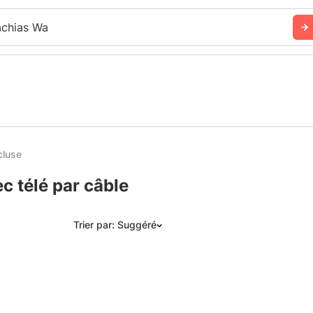
chias Wa
cluse
c télé par câble
Trier par: Suggéré
Suggéré
Date: les plus récents d’abord
Date: les plus anciens d’abord