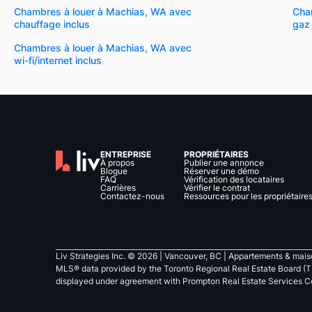
Chambres à louer à Machias, WA avec
Cha
chauffage inclus
gaz 
Chambres à louer à Machias, WA avec
wi-fi/internet inclus
ENTREPRISE
PROPRIÉTAIRES
À propos
Publier une annonce
Blogue
Réserver une démo
FAQ
Vérification des locataires
Carrières
Vérifier le contrat
Contactez-nous
Ressources pour les propriétaire
Liv Strategies Inc. ©
2026
| Vancouver, BC |
Appartements & maiso
MLS® data provided by the Toronto Regional Real Estate Board (T
displayed under agreement with Prompton Real Estate Services C