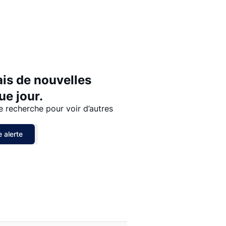
Prix - $$$ à $
Prix - $ à $$$
ais de nouvelles
e jour.
e recherche pour voir d’autres
 alerte