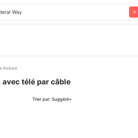
deral Way
e incluse
avec télé par câble
Trier par: Suggéré
Suggéré
Date: les plus récents d’abord
Date: les plus anciens d’abord