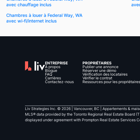
avec chauffage inclus
avec
Chambres à louer à Federal Way, WA
avec wi-fi/internet inclus
ENTREPRISE
PROPRIÉTAIRES
À propos
Publier une annonce
Blogue
Réserver une démo
FAQ
Vérification des locataires
Carrières
Vérifier le contrat
Contactez-nous
Ressources pour les propriétaire
Liv Strategies Inc. ©
2026
| Vancouver, BC |
Appartements & maiso
MLS® data provided by the Toronto Regional Real Estate Board (T
displayed under agreement with Prompton Real Estate Services C