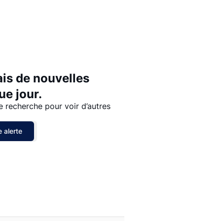
Prix - $$$ à $
Prix - $ à $$$
ais de nouvelles
e jour.
e recherche pour voir d’autres
 alerte